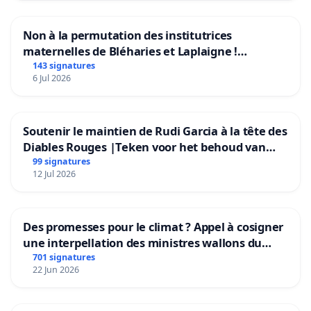
Non à la permutation des institutrices
maternelles de Bléharies et Laplaigne !
Préservons la stabilité de nos enfants.
143 signatures
6 Jul 2026
Soutenir le maintien de Rudi Garcia à la tête des
Diables Rouges |Teken voor het behoud van
Rudi Garcia als bondscoach
99 signatures
12 Jul 2026
Des promesses pour le climat ? Appel à cosigner
une interpellation des ministres wallons du
climat et de l’environnement.
701 signatures
22 Jun 2026