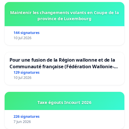
Maintenir les changements volants en Coupe de la
province de Luxembourg
144 signatures
10 Jul 2026
Pour une fusion de la Région wallonne et de la
Communauté française (Fédération Wallonie-
Bruxelles)
129 signatures
10 Jul 2026
Taxe égouts Incourt 2026
226 signatures
7 Jun 2026