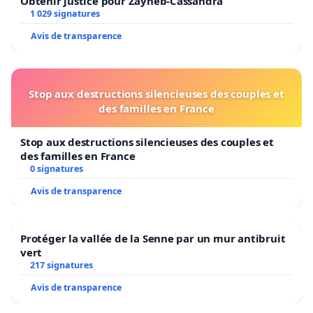
Obtenir justice pour Zayneb-Cassandra
We the undersigned ask you, as members of the
1 029 signatures
Multidisciplinary Council to assess the impact of
Avis de transparence
computerized clinical treatment pathway (OCCI) tools
on professional practices and on the accessibility and
delivery of care and services as soon as possible, and to
Stop aux destructions silencieuses des couples et
draft recommendations to address the various
des familles en France
problems affecting professional practice, delivery of
care and services to service users, and workforce
Stop aux destructions silencieuses des couples et
planning.
des familles en France
0 signatures
Avis de transparence
Protéger la vallée de la Senne par un mur antibruit
vert
217 signatures
Avis de transparence