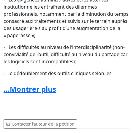
institutionnelles entraînent des dilemmes
professionnels, notamment par la diminution du temps
consacré aux traitements et suivis sur le terrain auprès
des usager·ère·s au profit d’une augmentation de la
« paperasse »;
- Les difficultés au niveau de l’interdisciplinarité (non-
convivialité de l’outil, difficulté au niveau du partage car
les logiciels sont incompatibles);
- Le dédoublement des outils cliniques selon les
directions, spécifiquement en DITSA; - La fréquence des
...Montrer plus
réévaluations pour les usager·ère·s stables.
- L’utilisation de l’ordinateur portable a un impact
négatif sur la relation thérapeutique; Considérant que
vous pouvez exprimer directement aux
administrateur·trice·s les meilleures pratiques à mettre
Contacter l’auteur de la pétition
de l’avant;