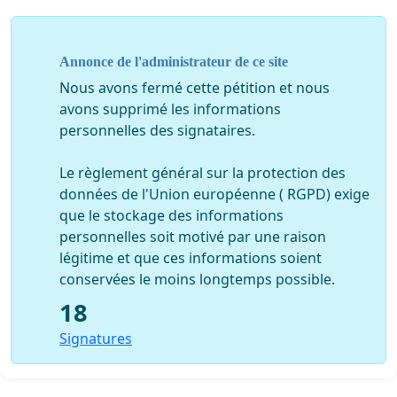
Considérant votre mandat de veiller à l’appréciation et à
l’amélioration de la qualité de la pratique
professionnelle de l’ensemble de vos membres dans
Annonce de l'administrateur de ce site
toutes les installations de votre établissement;
Nous avons fermé cette pétition et nous
avons supprimé les informations
Considérant que la gestion centrée sur l’atteinte des
personnelles des signataires.
cibles fixées dans les ententes de gestion et
d’imputabilité crée une pression indue et des
Le règlement général sur la protection des
conditions d’exercice incompatibles avec une pratique
données de l'Union européenne ( RGPD) exige
de qualité pour les professionnel·le·s et technicien·ne·s,
que le stockage des informations
nuisant à l’attraction et à la rétention de la main-
personnelles soit motivé par une raison
d’œuvre;
légitime et que ces informations soient
conservées le moins longtemps possible.
Considérant votre responsabilité envers le conseil
d’administration de donner votre avis sur la
18
planification de la main-d’œuvre;
Signatures
Je, soussigné·e·, vous demande à titre de membres du
conseil multidisciplinaire du
CISSS des