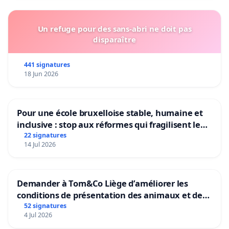
Un refuge pour des sans-abri ne doit pas
disparaître
441 signatures
18 Jun 2026
Pour une école bruxelloise stable, humaine et
inclusive : stop aux réformes qui fragilisent le
primaire
22 signatures
14 Jul 2026
Demander à Tom&Co Liège d’améliorer les
conditions de présentation des animaux et de
mettre fin à la vente d’animaux en magasin
52 signatures
4 Jul 2026