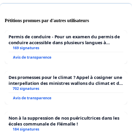
Laurentides
d’évaluer dans les meilleurs délais les
impacts de l’OCCI sur les pratiques professionnelles et
sur l’accessibilité de la dispensation des soins et
Pétitions promues par d'autres utilisateurs
services, et de formuler des recommandations
pertinentes pour la résolution des diverses
Permis de conduire - Pour un examen du permis de
problématiques affectant la pratique professionnelle, la
conduire accessible dans plusieurs langues à
dispensation des soins et services aux usager·ère·s et la
Bruxelles
169 signatures
planification de la main-d’œuvre.
Avis de transparence
Des promesses pour le climat ? Appel à cosigner une
interpellation des ministres wallons du climat et de
ENGLISH
l’environnement.
702 signatures
Avis de transparence
OCCI tool (Computerized clinical treatment pathway)
Members of the Executive Committee of the
Non à la suppression de nos puéricultrices dans les
écoles communale de Flémalle !
Multidisciplinary Council, We wish to convey to you our
184 signatures
concern about the OCCI assessment tools currently