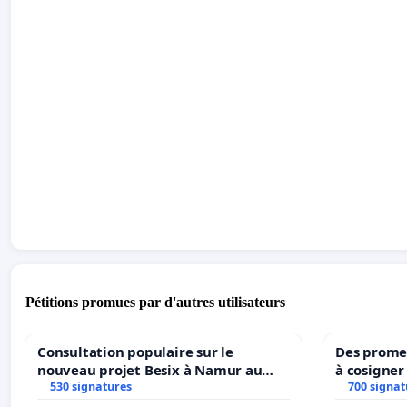
Pétitions promues par d'autres utilisateurs
Consultation populaire sur le
Des promes
nouveau projet Besix à Namur au
à cosigner
Parc Léopold ?
530 signatures
ministres 
700 signat
l’environ