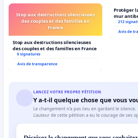
Protéger l
Stop aux destructions silencieuses
mur antibr
des couples et des familles en
212 signat
France
Avis de t
Stop aux destructions silencieuses
des couples et des familles en France
0 signatures
Avis de transparence
LANCEZ VOTRE PROPRE PÉTITION
Y a-t-il quelque chose que vous vo
Le changement n'a pas lieu en gardant le silence.
L'auteur de cette pétition a eu le courage de ses o
Décrivez le changement que vous souhaitez