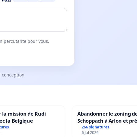
on percutante pour vous.
a conception
 la mission de Rudi
Abandonner le zoning d
ec la Belgique
Schoppach à Arlon et pré
site naturel
tures
266 signatures
6
6 Jul 2026