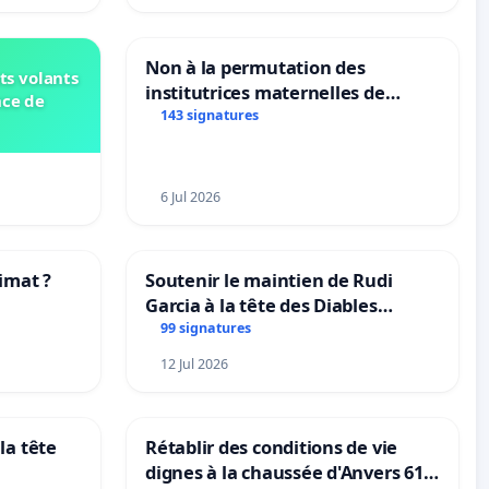
Non à la permutation des
ts volants
institutrices maternelles de
nce de
Bléharies et Laplaigne !
143 signatures
Préservons la stabilité de nos
enfants.
6 Jul 2026
imat ?
Soutenir le maintien de Rudi
Garcia à la tête des Diables
tres
Rouges |Teken voor het behoud
99 signatures
van Rudi Garcia als bondscoach
12 Jul 2026
la tête
Rétablir des conditions de vie
dignes à la chaussée d'Anvers 61