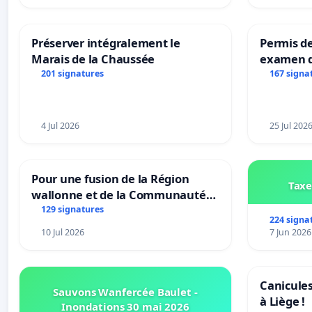
Préserver intégralement le
Permis de
Marais de la Chaussée
examen d
accessibl
201 signatures
167 signa
à Bruxell
4 Jul 2026
25 Jul 202
Pour une fusion de la Région
Taxe
wallonne et de la Communauté
française (Fédération Wallonie-
129 signatures
224 signa
Bruxelles)
10 Jul 2026
7 Jun 2026
Canicules
Sauvons Wanfercée Baulet -
à Liège !
Inondations 30 mai 2026