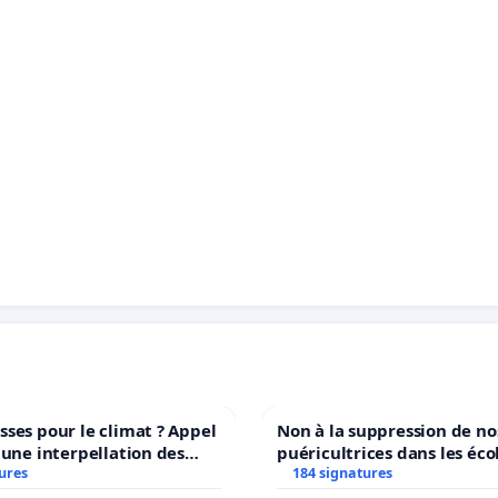
ses pour le climat ? Appel
Non à la suppression de no
 une interpellation des
puéricultrices dans les éco
wallons du climat et de
ures
184 signatures
communale de Flémalle !
nement.