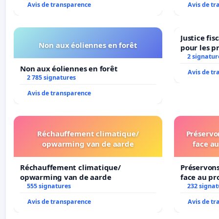
Avis de transparence
Avis de t
Justice fi
Non aux éoliennes en forêt
pour les p
2 signatur
Non aux éoliennes en forêt
Avis de t
2 785 signatures
Avis de transparence
Réchauffement climatique/
Préservon
opwarming van de aarde
face au
Réchauffement climatique/
Préservons
opwarming van de aarde
face au pr
555 signatures
232 signat
Avis de transparence
Avis de t