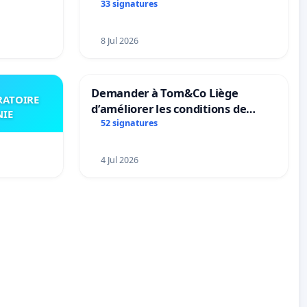
et 63
33 signatures
8 Jul 2026
Demander à Tom&Co Liège
RATOIRE
d’améliorer les conditions de
NIE
présentation des animaux et de
52 signatures
mettre fin à la vente d’animaux
en magasin
4 Jul 2026