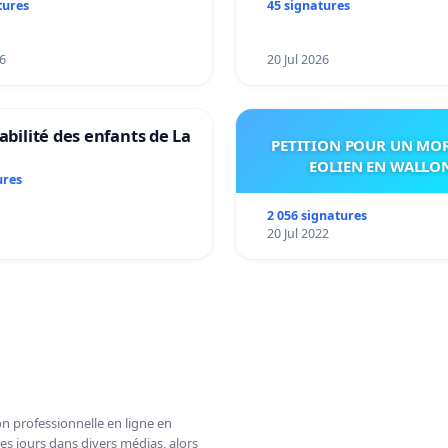
tures
45 signatures
6
20 Jul 2026
tabilité des enfants de La
PETITION POUR UN MO
EOLIEN EN WALLO
ures
2 056 signatures
20 Jul 2022
n professionnelle en ligne en
es jours dans divers médias, alors