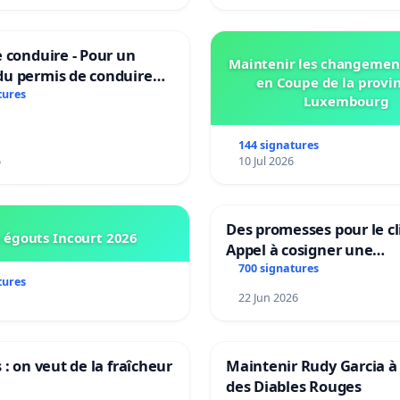
 conduire - Pour un
Maintenir les changemen
u permis de conduire
en Coupe de la provi
e dans plusieurs langues
tures
Luxembourg
es
144 signatures
6
10 Jul 2026
Des promesses pour le cl
 égouts Incourt 2026
Appel à cosigner une
interpellation des minis
700 signatures
tures
wallons du climat et de
22 Jun 2026
l’environnement.
 : on veut de la fraîcheur
Maintenir Rudy Garcia à 
des Diables Rouges