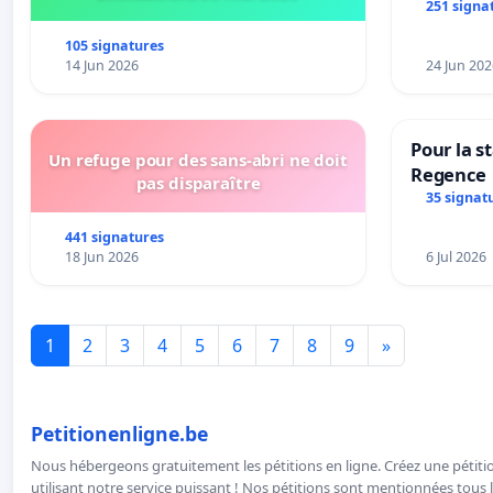
251 signa
105 signatures
14 Jun 2026
24 Jun 202
Pour la s
Un refuge pour des sans-abri ne doit
Regence
pas disparaître
35 signat
441 signatures
18 Jun 2026
6 Jul 2026
1
2
3
4
5
6
7
8
9
»
Petitionenligne.be
Nous hébergeons gratuitement les pétitions en ligne. Créez une pétitio
utilisant notre service puissant ! Nos pétitions sont mentionnées tous l