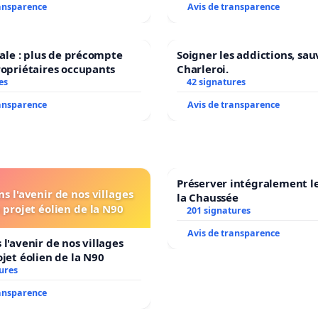
ransparence
Avis de transparence
scale : plus de précompte
Soigner les addictions, sau
ropriétaires occupants
Charleroi.
es
42 signatures
ransparence
Avis de transparence
Préserver intégralement l
s l'avenir de nos villages
la Chaussée
 projet éolien de la N90
201 signatures
Avis de transparence
 l'avenir de nos villages
ojet éolien de la N90
ures
ransparence