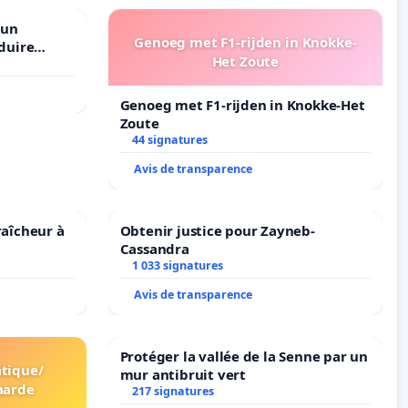
 un
Genoeg met F1-rijden in Knokke-
duire
Het Zoute
langues à
Genoeg met F1-rijden in Knokke-Het
Zoute
44 signatures
Avis de transparence
raîcheur à
Obtenir justice pour Zayneb-
Cassandra
1 033 signatures
Avis de transparence
Protéger la vallée de la Senne par un
tique/
mur antibruit vert
aarde
217 signatures