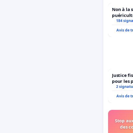
Non à la 
puéricult
184 sign
Avis de 
Justice f
pour les 
2 signatu
Avis de 
Stop aux
des c