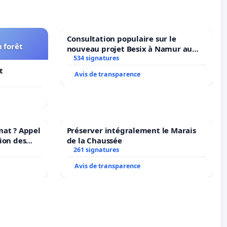
Consultation populaire sur le
 forêt
nouveau projet Besix à Namur au
Parc Léopold ?
534 signatures
t
Avis de transparence
mat ? Appel
Préserver intégralement le Marais
ion des
de la Chaussée
at et de
261 signatures
Avis de transparence