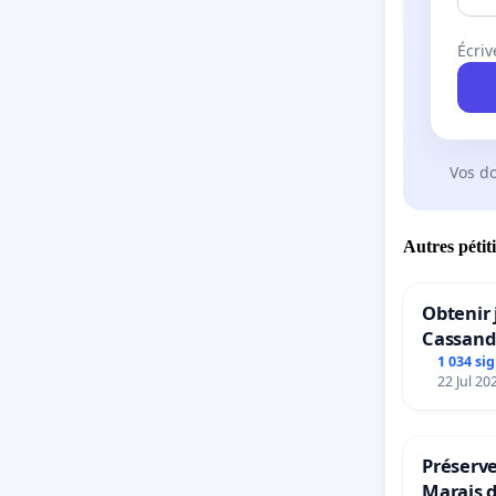
Écriv
Vos d
Autres pétit
Obtenir 
Cassand
1 034 si
22 Jul 20
Préserve
Marais 