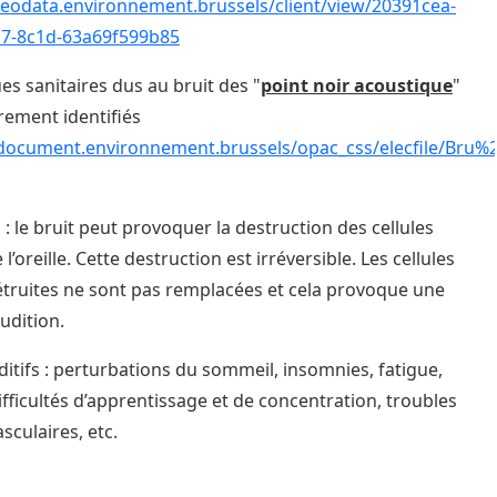
geodata.environnement.brussels/client/view/20391cea-
c7-8c1d-63a69f599b85
ues sanitaires dus au bruit des "
point noir acoustique
"
irement identifiés
/document.environnement.brussels/opac_css/elecfile/Bru%
s : le bruit peut provoquer la destruction des cellules
e l’oreille. Cette destruction est irréversible. Les cellules
détruites ne sont pas remplacées et cela provoque une
audition.
ditifs : perturbations du sommeil, insomnies, fatigue,
difficultés d’apprentissage et de concentration, troubles
sculaires, etc.