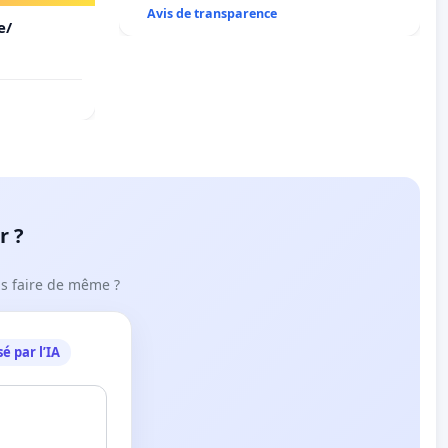
Avis de transparence
e/
r ?
ous faire de même ?
é par l’IA