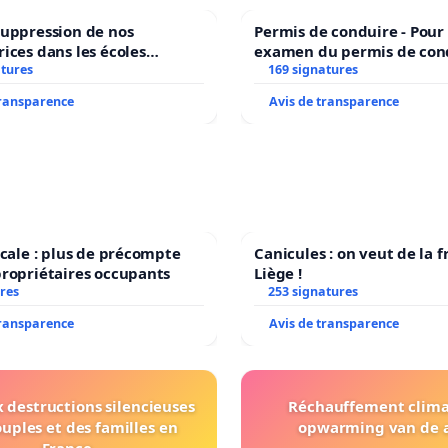
suppression de nos
Permis de conduire - Pour
rices dans les écoles
examen du permis de con
atures
communale de Flémalle !
accessible dans plusieurs 
169 signatures
Bruxelles
transparence
Avis de transparence
iscale : plus de précompte
Canicules : on veut de la f
propriétaires occupants
Liège !
res
253 signatures
transparence
Avis de transparence
 destructions silencieuses
Réchauffement clima
ouples et des familles en
opwarming van de 
France