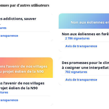
omues par d'autres utilisateurs
es addictions, sauver
Non aux éoliennes en
.
tures
Non aux éoliennes en forê
transparence
2 786 signatures
Avis de transparence
Des promesses pour le cli
ns l'avenir de nos villages
à cosigner une interpellat
u projet éolien de la N90
ministres wallons du clim
702 signatures
l’environnement.
Avis de transparence
s l'avenir de nos villages
rojet éolien de la N90
atures
transparence