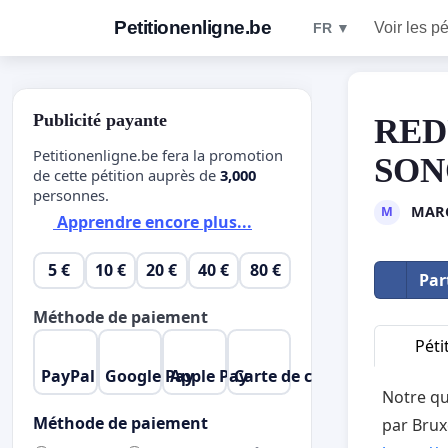
Petitionenligne.be
Voir les pé
FR ▼
Publicité payante
RED
Petitionenligne.be fera la promotion
SON
de cette pétition auprès de
3,000
personnes.
MAR
M
Apprendre encore plus...
5 €
10 €
20 €
40 €
80 €
Par
Méthode de paiement
Péti
PayPal
Google Pay
Apple Pay
Carte de crédit
Notre qu
Méthode de paiement
par Bru