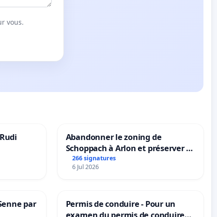
ur vous.
 Rudi
Abandonner le zoning de
Schoppach à Arlon et préserver le
site naturel
266 signatures
6 Jul 2026
 Senne par
Permis de conduire - Pour un
examen du permis de conduire