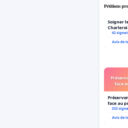
Pétitions pr
Soigner l
Charleroi
42 signa
Avis de 
Préservo
face a
Préservon
face au p
232 sign
Avis de 