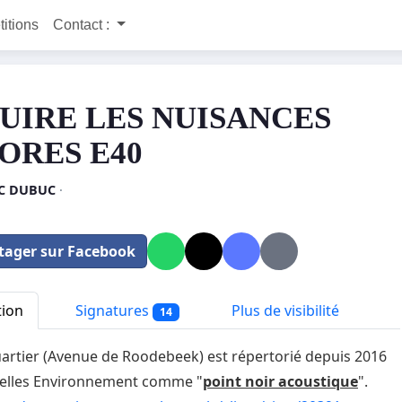
titions
Contact :
UIRE LES NUISANCES
ORES E40
C DUBUC
·
tager sur Facebook
tion
Signatures
Plus de visibilité
14
artier (Avenue de Roodebeek) est répertorié depuis 2016
xelles Environnement comme "
point noir acoustique
".