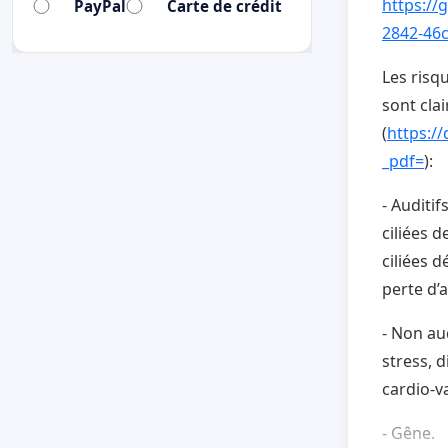
https://
PayPal
Carte de crédit
2842-46
Les risq
sont cla
(
https:/
_pdf=
):
- Auditif
ciliées d
ciliées 
perte d’
- Non au
stress, 
cardio-va
- Gêne.