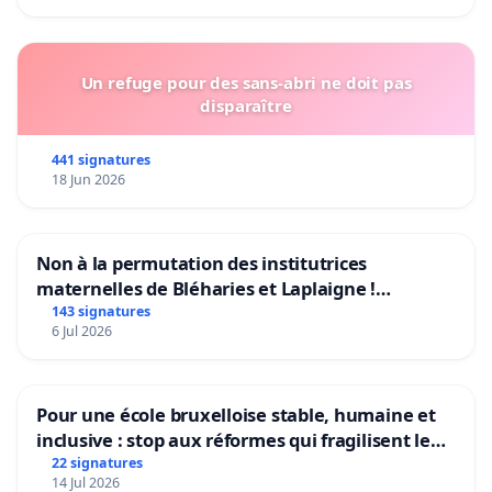
Un refuge pour des sans-abri ne doit pas
disparaître
441 signatures
18 Jun 2026
Non à la permutation des institutrices
maternelles de Bléharies et Laplaigne !
Préservons la stabilité de nos enfants.
143 signatures
6 Jul 2026
Pour une école bruxelloise stable, humaine et
inclusive : stop aux réformes qui fragilisent le
primaire
22 signatures
14 Jul 2026