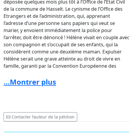
déposée quelques mois plus tôt à l’Office de l’Etat Civil
de la commune de Hasselt. Le cynisme de l’Office des
Etrangers et de l’administration, qui, apprenant
l’adresse d’une personne sans papiers qui veut se
marier, y envoient immédiatement la police pour
l’arrêter, doit être dénoncé ! Hélène vivait en couple avec
son compagnon et s’occupait de ses enfants, qui la
considèrent comme une deuxième maman. Expulser
Hélène serait une grave atteinte au droit de vivre en
famille, garanti par la Convention Européenne des
Droits de l’Homme.
...Montrer plus
Pourquoi séparer ceux qui ont choisi de vivre
ensemble ? Pourquoi expulser quelqu’un qui a ses
attaches ici?
Nous soutenons Hélène et demandons sa libération
Contacter l’auteur de la pétition
du centre fermé 127bis, ainsi que la régularisation de
son séjour
.