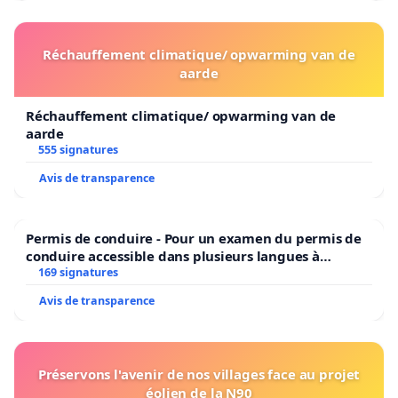
Réchauffement climatique/ opwarming van de
aarde
Réchauffement climatique/ opwarming van de
aarde
555 signatures
Avis de transparence
Permis de conduire - Pour un examen du permis de
conduire accessible dans plusieurs langues à
Bruxelles
169 signatures
Avis de transparence
Préservons l'avenir de nos villages face au projet
éolien de la N90