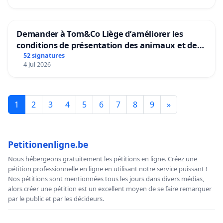
Demander à Tom&Co Liège d’améliorer les
conditions de présentation des animaux et de
mettre fin à la vente d’animaux en magasin
52 signatures
4 Jul 2026
1
2
3
4
5
6
7
8
9
»
Petitionenligne.be
Nous hébergeons gratuitement les pétitions en ligne. Créez une
pétition professionnelle en ligne en utilisant notre service puissant !
Nos pétitions sont mentionnées tous les jours dans divers médias,
alors créer une pétition est un excellent moyen de se faire remarquer
par le public et par les décideurs.