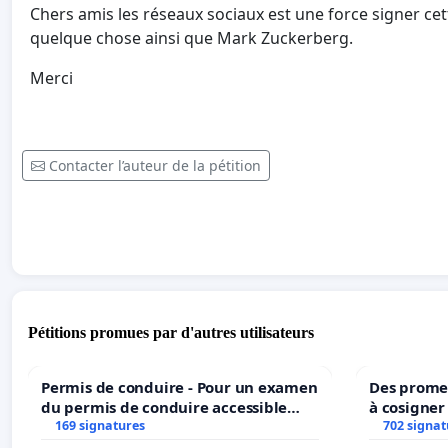
Chers amis les réseaux sociaux est une force signer ce
quelque chose ainsi que Mark Zuckerberg.
Merci
Contacter l’auteur de la pétition
Pétitions promues par d'autres utilisateurs
Permis de conduire - Pour un examen
Des promes
du permis de conduire accessible
à cosigner
dans plusieurs langues à Bruxelles
169 signatures
ministres 
702 signat
l’environ