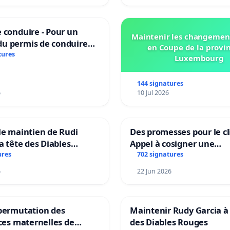
 conduire - Pour un
Maintenir les changemen
u permis de conduire
en Coupe de la provi
e dans plusieurs langues
tures
Luxembourg
es
144 signatures
6
10 Jul 2026
le maintien de Rudi
Des promesses pour le cl
la tête des Diables
Appel à cosigner une
Teken voor het behoud
interpellation des minis
ures
702 signatures
Garcia als bondscoach
wallons du climat et de
6
22 Jun 2026
l’environnement.
 permutation des
Maintenir Rudy Garcia à 
ices maternelles de
des Diables Rouges