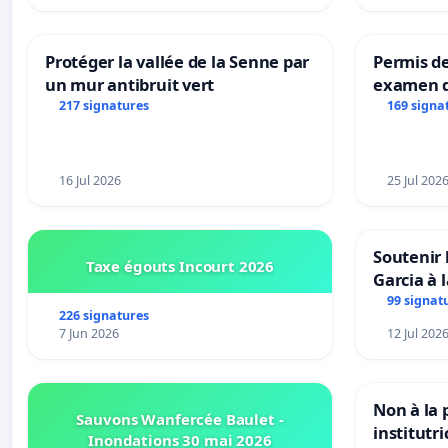
Protéger la vallée de la Senne par
Permis de
un mur antibruit vert
examen d
accessibl
217 signatures
169 signa
à Bruxell
16 Jul 2026
25 Jul 202
Soutenir 
Taxe égouts Incourt 2026
Garcia à 
Rouges |
99 signat
226 signatures
van Rudi 
7 Jun 2026
12 Jul 202
Non à la
Sauvons Wanfercée Baulet -
institutr
Inondations 30 mai 2026