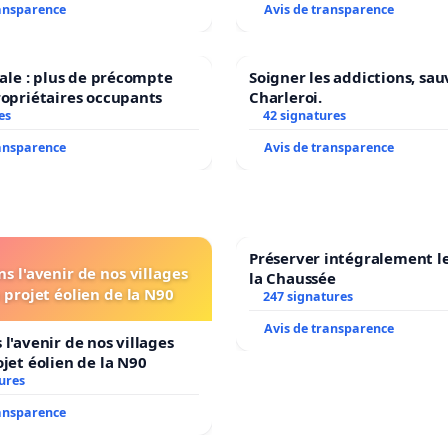
ransparence
Avis de transparence
scale : plus de précompte
Soigner les addictions, sau
ropriétaires occupants
Charleroi.
es
42 signatures
ransparence
Avis de transparence
Préserver intégralement l
s l'avenir de nos villages
la Chaussée
 projet éolien de la N90
247 signatures
Avis de transparence
 l'avenir de nos villages
ojet éolien de la N90
ures
ransparence