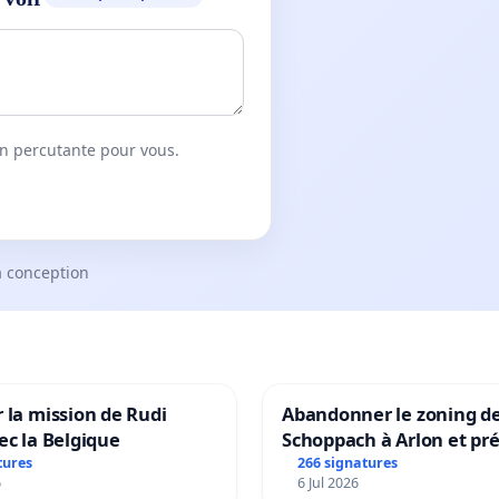
on percutante pour vous.
a conception
 la mission de Rudi
Abandonner le zoning d
ec la Belgique
Schoppach à Arlon et pré
site naturel
tures
266 signatures
6
6 Jul 2026