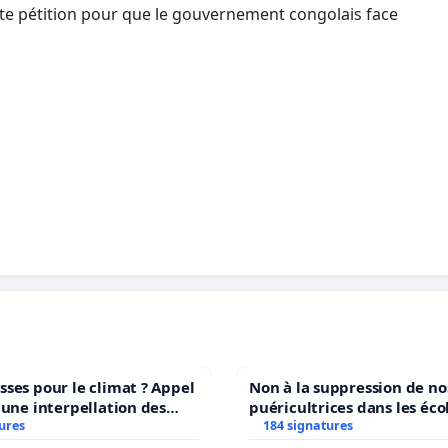
tte pétition pour que le gouvernement congolais face
ses pour le climat ? Appel
Non à la suppression de no
 une interpellation des
puéricultrices dans les éco
wallons du climat et de
ures
184 signatures
communale de Flémalle !
nement.