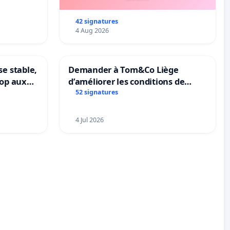
42 signatures
4 Aug 2026
se stable,
Demander à Tom&Co Liège
top aux
d’améliorer les conditions de
le
présentation des animaux et de
52 signatures
mettre fin à la vente d’animaux
en magasin
4 Jul 2026