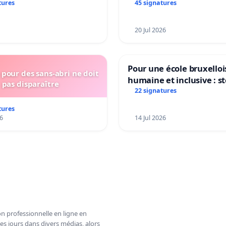
 et Laplaigne !
tures
45 signatures
s la stabilité de nos
20 Jul 2026
Pour une école bruxelloi
pour des sans-abri ne doit
humaine et inclusive : s
pas disparaître
réformes qui fragilisent 
22 signatures
primaire
tures
6
14 Jul 2026
n professionnelle en ligne en
es jours dans divers médias, alors