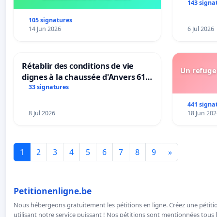
Bléharies
143 signa
Préservon
105 signatures
enfants.
14 Jun 2026
6 Jul 2026
Rétablir des conditions de vie
Un refuge 
dignes à la chaussée d'Anvers 61
et 63
33 signatures
441 signa
8 Jul 2026
18 Jun 202
1
2
3
4
5
6
7
8
9
»
Petitionenligne.be
Nous hébergeons gratuitement les pétitions en ligne. Créez une pétitio
utilisant notre service puissant ! Nos pétitions sont mentionnées tous l