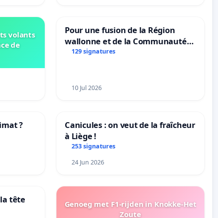
Pour une fusion de la Région
ts volants
wallonne et de la Communauté
nce de
française (Fédération Wallonie-
129 signatures
Bruxelles)
10 Jul 2026
imat ?
Canicules : on veut de la fraîcheur
à Liège !
tres
253 signatures
24 Jun 2026
la tête
Genoeg met F1-rijden in Knokke-Het
Zoute