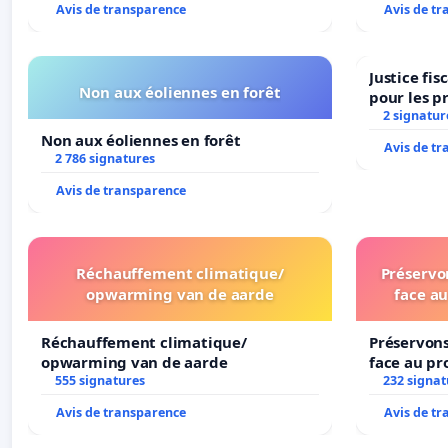
Avis de transparence
Avis de t
Justice fi
Non aux éoliennes en forêt
pour les p
2 signatur
Non aux éoliennes en forêt
Avis de t
2 786 signatures
Avis de transparence
Réchauffement climatique/
Préservon
opwarming van de aarde
face au
Réchauffement climatique/
Préservons
opwarming van de aarde
face au pr
555 signatures
232 signat
Avis de transparence
Avis de t