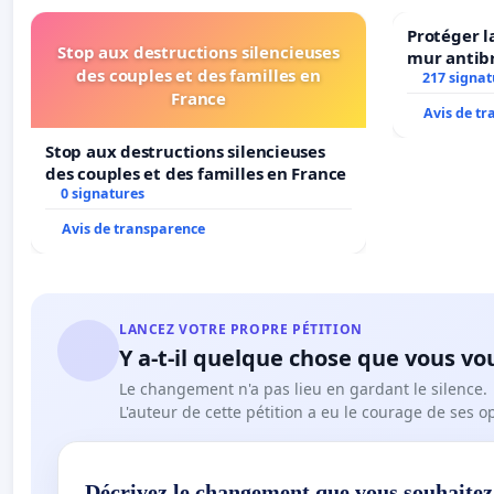
Protéger l
Stop aux destructions silencieuses
mur antibr
des couples et des familles en
217 signat
France
Avis de t
Stop aux destructions silencieuses
des couples et des familles en France
0 signatures
Avis de transparence
LANCEZ VOTRE PROPRE PÉTITION
Y a-t-il quelque chose que vous vo
Le changement n'a pas lieu en gardant le silence.
L'auteur de cette pétition a eu le courage de ses o
Décrivez le changement que vous souhaitez