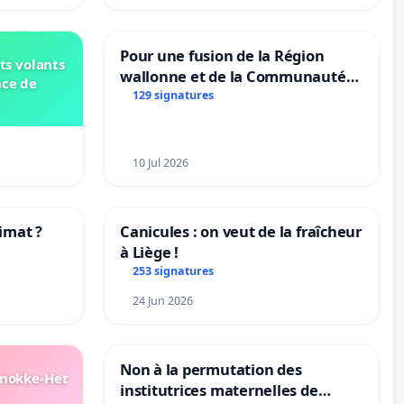
Pour une fusion de la Région
ts volants
wallonne et de la Communauté
nce de
française (Fédération Wallonie-
129 signatures
Bruxelles)
10 Jul 2026
imat ?
Canicules : on veut de la fraîcheur
à Liège !
tres
253 signatures
24 Jun 2026
Non à la permutation des
Knokke-Het
institutrices maternelles de