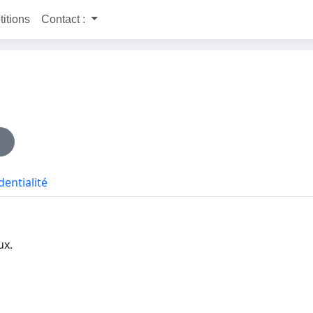
titions
Contact :
dentialité
ux.