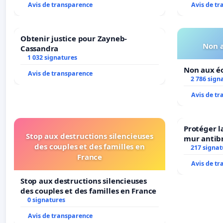
Avis de transparence
Avis de t
Obtenir justice pour Zayneb-
Non a
Cassandra
1 032 signatures
Non aux éo
Avis de transparence
2 786 sign
Avis de t
Protéger l
Stop aux destructions silencieuses
mur antibr
des couples et des familles en
217 signat
France
Avis de t
Stop aux destructions silencieuses
des couples et des familles en France
0 signatures
Avis de transparence