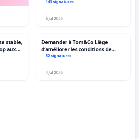
Bléharies et Laplaigne !
143 signatures
Préservons la stabilité de nos
enfants.
6 Jul 2026
se stable,
Demander à Tom&Co Liège
top aux
d’améliorer les conditions de
le
présentation des animaux et de
52 signatures
mettre fin à la vente d’animaux
en magasin
4 Jul 2026