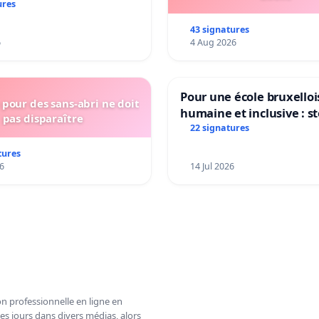
ures
43 signatures
6
4 Aug 2026
Pour une école bruxelloi
pour des sans-abri ne doit
humaine et inclusive : s
pas disparaître
réformes qui fragilisent 
22 signatures
primaire
tures
6
14 Jul 2026
n professionnelle en ligne en
es jours dans divers médias, alors