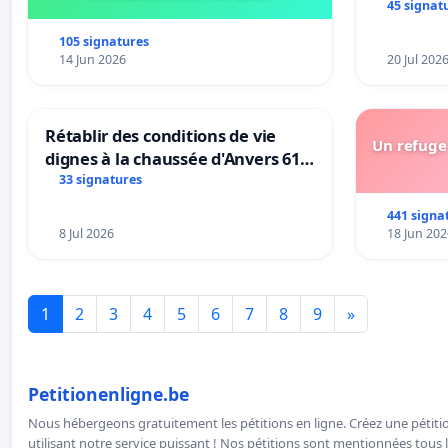
45 signat
105 signatures
14 Jun 2026
20 Jul 202
Rétablir des conditions de vie
Un refuge 
dignes à la chaussée d'Anvers 61
et 63
33 signatures
441 signa
8 Jul 2026
18 Jun 202
1
2
3
4
5
6
7
8
9
»
Petitionenligne.be
Nous hébergeons gratuitement les pétitions en ligne. Créez une pétitio
utilisant notre service puissant ! Nos pétitions sont mentionnées tous l