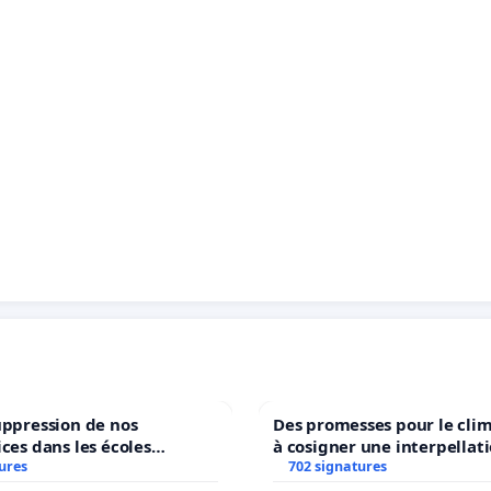
uppression de nos
Des promesses pour le clim
ices dans les écoles
à cosigner une interpellat
ures
communale de Flémalle !
ministres wallons du clima
702 signatures
l’environnement.