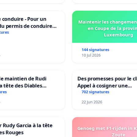
 conduire - Pour un
Maintenir les changemen
u permis de conduire
en Coupe de la provi
e dans plusieurs langues
tures
Luxembourg
es
144 signatures
6
10 Jul 2026
le maintien de Rudi
Des promesses pour le cl
la tête des Diables
Appel à cosigner une
Teken voor het behoud
interpellation des minis
ures
702 signatures
Garcia als bondscoach
wallons du climat et de
6
22 Jun 2026
l’environnement.
 Rudy Garcia à la tête
Genoeg met F1-rijden in 
les Rouges
Zoute