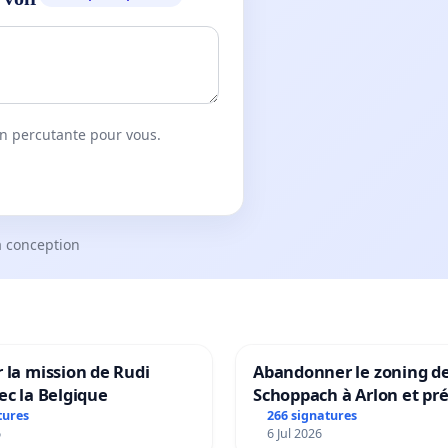
on percutante pour vous.
a conception
 la mission de Rudi
Abandonner le zoning d
ec la Belgique
Schoppach à Arlon et pré
site naturel
tures
266 signatures
6
6 Jul 2026