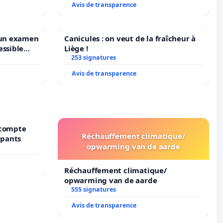
Avis de transparence
 un examen
Canicules : on veut de la fraîcheur à
essible
Liège !
ruxelles
253 signatures
Avis de transparence
récompte
Réchauffement climatique/
upants
opwarming van de aarde
Réchauffement climatique/
opwarming van de aarde
555 signatures
Avis de transparence