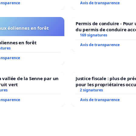
ransparence
Avis de transparence
Permis de conduire - Pour
ux éoliennes en forêt
du permis de conduire acc
dans plusieurs langues à B
169 signatures
liennes en forêt
Avis de transparence
atures
ransparence
a vallée de la Senne par un
Justice fiscale : plus de p
uit vert
pour les propriétaires occ
ures
2 signatures
ransparence
Avis de transparence