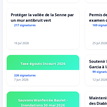
Protéger la vallée de la Senne par
Permis de
un mur antibruit vert
examen d
accessibl
217 signatures
169 signa
à Bruxell
16 Jul 2026
25 Jul 202
Soutenir 
Taxe égouts Incourt 2026
Garcia à 
Rouges |
99 signat
226 signatures
van Rudi 
7 Jun 2026
12 Jul 202
Maintenir
Sauvons Wanfercée Baulet -
des Diab
Inondations 30 mai 2026