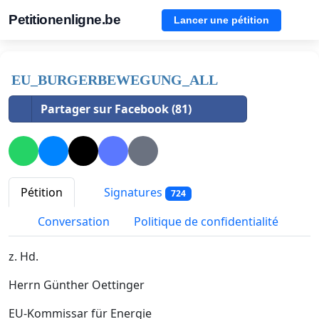
Petitionenligne.be
Lancer une pétition
EU_BURGERBEWEGUNG_ALL
Partager sur Facebook (81)
Pétition
Signatures
724
Conversation
Politique de confidentialité
z. Hd.
Herrn Günther Oettinger
EU-Kommissar für Energie