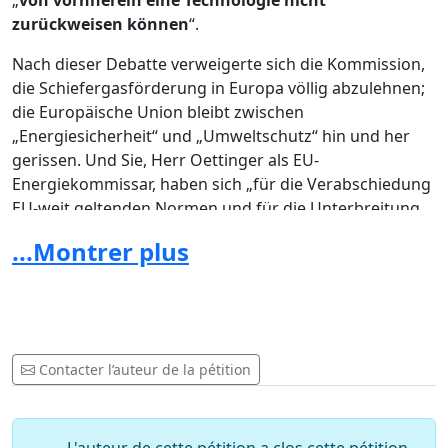
„
von vornherein eine Technologie nicht
zurückweisen können
“.
Nach dieser Debatte verweigerte sich die Kommission,
die Schiefergasförderung in Europa völlig abzulehnen;
die Europäische Union bleibt zwischen
„Energiesicherheit“ und „Umweltschutz“ hin und her
gerissen. Und Sie, Herr Oettinger als EU-
Energiekommissar, haben sich „für die Verabschiedung
EU-weit geltenden Normen und für die Unterbreitung
eines entsprechenden Vorschlages bis 2012
...Montrer plus
ausgesprochen“.
Jedoch haben Sie – Herr Oettinger - laut einem Artikel
der heutigen Ausgabe des „The Wall Street Journal“
angekündigt, dass die Europäische Kommission sich
gerade gegen eine neue gesetzliche EU-weite Regelung
Contacter l’auteur de la pétition
bei der Förderung von Gas und Öl aus Schiefergestein
ausgesprochen hat.