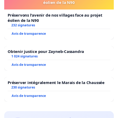
Grundeinstellungen zu Phänomenen. (Gabler
éolien de la N90
Wirtschaftslexikon)
Préservons l'avenir de nos villages face au projet
éolien de la N90
232 signatures
Avis de transparence
Obtenir justice pour Zayneb-Cassandra
1 024 signatures
Avis de transparence
Préserver intégralement le Marais de la Chaussée
230 signatures
Avis de transparence