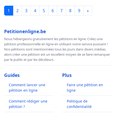
1
2
3
4
5
6
7
8
9
»
Petitionenligne.be
Nous hébergeons gratuitement les pétitions en ligne. Créez une
pétition professionnelle en ligne en utilisant notre service puissant !
Nos pétitions sont mentionnées tous les jours dans divers médias,
alors créer une pétition est un excellent moyen de se faire remarquer
par le public et par les décideurs.
Guides
Plus
Comment lancer une
Faire une pétition en
pétition en ligne
ligne
Comment rédiger une
Politique de
pétition ?
confidentialité