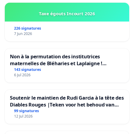
Taxe égouts Incourt 2026
226 signatures
7 Jun 2026
Non à la permutation des institutrices
maternelles de Bléharies et Laplaigne !
Préservons la stabilité de nos enfants.
143 signatures
6 Jul 2026
Soutenir le maintien de Rudi Garcia à la tête des
Diables Rouges |Teken voor het behoud van
Rudi Garcia als bondscoach
99 signatures
12 Jul 2026