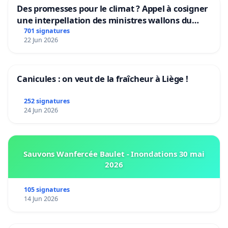
Des promesses pour le climat ? Appel à cosigner
une interpellation des ministres wallons du
climat et de l’environnement.
701 signatures
22 Jun 2026
Canicules : on veut de la fraîcheur à Liège !
252 signatures
24 Jun 2026
Sauvons Wanfercée Baulet - Inondations 30 mai
2026
105 signatures
14 Jun 2026