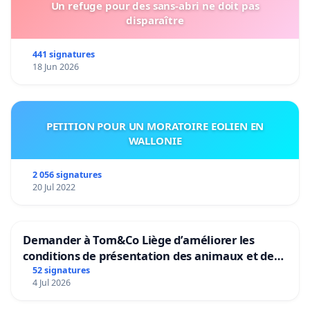
Un refuge pour des sans-abri ne doit pas
disparaître
441 signatures
18 Jun 2026
PETITION POUR UN MORATOIRE EOLIEN EN
WALLONIE
2 056 signatures
20 Jul 2022
Demander à Tom&Co Liège d’améliorer les
conditions de présentation des animaux et de
mettre fin à la vente d’animaux en magasin
52 signatures
4 Jul 2026