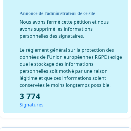
Le Convivium Slow Food Metropolitan Brussels
Annonce de l'administrateur de ce site
Contact : Patrick Böttcher - Porte -parole -
patrick@bottcher.be
- +32 (0)495.36.11.57
Nous avons fermé cette pétition et nous
avons supprimé les informations
Slow Food International rassemble plus d’un million
personnelles des signataires.
d’individus passionnés et dédiés à l’alimentation bonne,
propre et juste : chefs, jeunes, activistes, exploitants,
Le règlement général sur la protection des
pêcheurs, experts et universitaires en plus de 160 pays. Le
données de l'Union européenne ( RGPD) exige
réseau compte 100 000 membres Slow Food rattachés à
que le stockage des informations
1500 antennes locales du monde entier (appelées
personnelles soit motivé par une raison
Conviviums) qui contribuent au mouvement grâce aux
légitime et que ces informations soient
adhésions, mais aussi aux événements et campagnes
conservées le moins longtemps possible.
qu’elles organisent sans oublier les 2400 communautés de la
3 774
nourriture Terra Madre qui produisent, à petite échelle et de
manière durable, des aliments de qualité.
Signatures
L'Arche Slow Food du Goût est une métaphore de l’arche de
Noé pour la sauvegarde d'une alimentation de qualité. Il
s’agit d’un inventaire de produits alimentaires d'une qualité