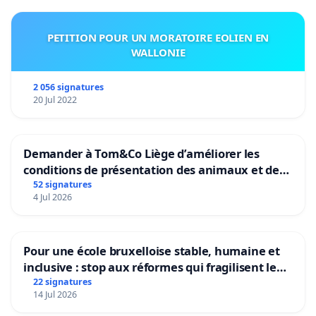
PETITION POUR UN MORATOIRE EOLIEN EN
WALLONIE
2 056 signatures
20 Jul 2022
Demander à Tom&Co Liège d’améliorer les
conditions de présentation des animaux et de
mettre fin à la vente d’animaux en magasin
52 signatures
4 Jul 2026
Pour une école bruxelloise stable, humaine et
inclusive : stop aux réformes qui fragilisent le
primaire
22 signatures
14 Jul 2026