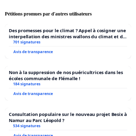
gustative exceptionnelle, produits de manière artisanale en
quantité limitée et liés écologiquement,
Pétitions promues par d'autres utilisateurs
socioéconomiquement et historiquement à une région
précise.
Des promesses pour le climat ? Appel à cosigner une
interpellation des ministres wallons du climat et de
Les projets de Sentinelles vont plus loin puisqu’il s’agit, pour
l’environnement.
701 signatures
protéger des aliments de qualité qui courent un risque réel
Avis de transparence
ou potentiel d'extinction, et d’accompagner et d’aider la
filière de production à s’organiser, à valoriser et améliorer la
qualité de ces produits, ainsi qu’à éduquer les
Non à la suppression de nos puéricultrices dans les
consommateurs locaux, à trouver de nouveaux marchés,
écoles communale de Flémalle !
locaux et internationaux. Il existe aujourd’hui en Belgique 2
184 signatures
Sentinelles.
Avis de transparence
NEDERLANDS
Consultation populaire sur le nouveau projet Besix à
Namur au Parc Léopold ?
Het
Brussels Convivium van Slow Food
verzet zich
534 signatures
hevig tegen deze nieuwe daad van agressie vanwege
Avis de transparence