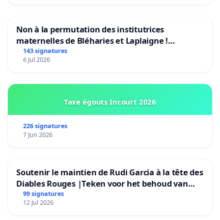
Non à la permutation des institutrices
maternelles de Bléharies et Laplaigne !
Préservons la stabilité de nos enfants.
143 signatures
6 Jul 2026
Taxe égouts Incourt 2026
226 signatures
7 Jun 2026
Soutenir le maintien de Rudi Garcia à la tête des
Diables Rouges |Teken voor het behoud van
Rudi Garcia als bondscoach
99 signatures
12 Jul 2026