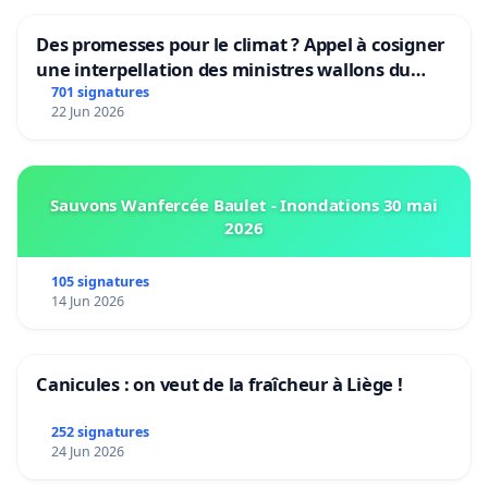
Des promesses pour le climat ? Appel à cosigner
une interpellation des ministres wallons du
climat et de l’environnement.
701 signatures
22 Jun 2026
Sauvons Wanfercée Baulet - Inondations 30 mai
2026
105 signatures
14 Jun 2026
Canicules : on veut de la fraîcheur à Liège !
252 signatures
24 Jun 2026