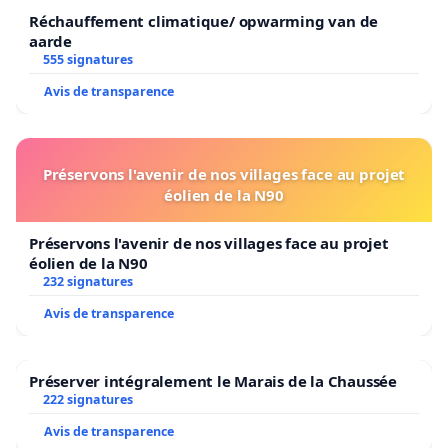
taart op kamertemperatuur bewaard wordt voor
Réchauffement climatique/ opwarming van de
verkoop. De Vervierse rijsttaart koelen berooft haar
aarde
smaak, neemt haar unieke karakter weg en meteen
555 signatures
haar belangrijkste verkoopsargument.
Avis de transparence
Hygiëne is nodig. Dat wordt hier ook niet in vraag
gesteld. Red de lokale trots, spreek je uit tegen de
verdwijning van het cultureel gastronomisch erfgoed
Préservons l'avenir de nos villages face au projet
en de standaardisering van onze voeding. Bescherm de
éolien de la N90
unieke artisanale en familiale voedselproductie in
België.
Préservons l'avenir de nos villages face au projet
éolien de la N90
Slow Food International heeft, in het kader van de
Ark
232 signatures
van de Smaak
, alvast een dossier geopend om de taart
te beschermen."
Avis de transparence
Het Convivium Slow Food Metropolitan Brussels
Kontakt : Tom Smeets - Hoofdzitter -
Préserver intégralement le Marais de la Chaussée
tom.earthwalker@gmail.com
222 signatures
Avis de transparence