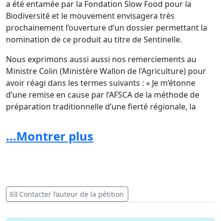
a été entamée par la Fondation Slow Food pour la
Biodiversité et le mouvement envisagera très
prochainement l’ouverture d’un dossier permettant la
nomination de ce produit au titre de Sentinelle.
Nous exprimons aussi aussi nos remerciements au
Ministre Colin (Ministère Wallon de l’Agriculture) pour
avoir réagi dans les termes suivants : « Je m’étonne
d’une remise en cause par l’AFSCA de la méthode de
préparation traditionnelle d’une fierté régionale, la
tarte au riz. Il souligne que le recours au lait cru,
produit et conditionné dans le respect des règles
...Montrer plus
sanitaires n’est, en soi, pas plus dangereux que le lait
pasteurisé ».
Le Ministre rappelle ainsi l’obligation de traçabilité des
produits utilisés mais il entend défendre
vigoureusement le savoir-faire et la recherche de la
Contacter l’auteur de la pétition
qualité constante qui sont la priorité de nos éleveurs et
artisans.