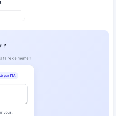
t
r ?
ous faire de même ?
é par l’IA
ur vous.