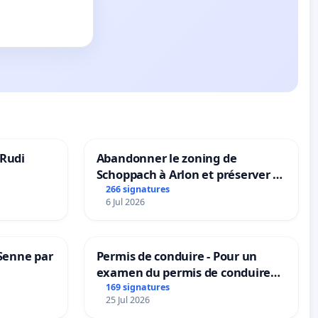
 Rudi
Abandonner le zoning de
Schoppach à Arlon et préserver le
site naturel
266 signatures
6 Jul 2026
 Senne par
Permis de conduire - Pour un
examen du permis de conduire
accessible dans plusieurs langues
169 signatures
25 Jul 2026
à Bruxelles