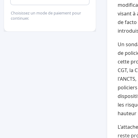
modifica
visant à
Choisissez un mode de paiement pour
continuer.
de facto
introdui
Un sonda
de polic
cette pr
CGT, la C
l'ANCTS,
policier
disposit
les risq
hauteur 
L'attach
reste pr