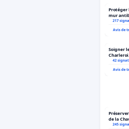
Protéger 
mur antib
217 sign
Avis de 
Soigner l
Charleroi
42 signa
Avis de 
Préserver
de la Cha
245 sign