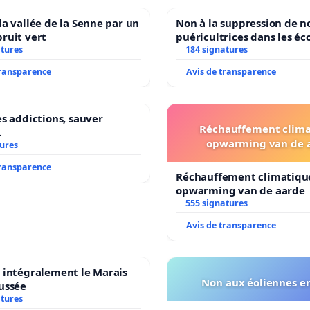
la vallée de la Senne par un
Non à la suppression de n
ruit vert
puéricultrices dans les éc
atures
184 signatures
communale de Flémalle !
transparence
Avis de transparence
es addictions, sauver
Réchauffement clima
.
opwarming van de 
tures
transparence
Réchauffement climatiqu
opwarming van de aarde
555 signatures
Avis de transparence
 intégralement le Marais
Non aux éoliennes en
ussée
atures