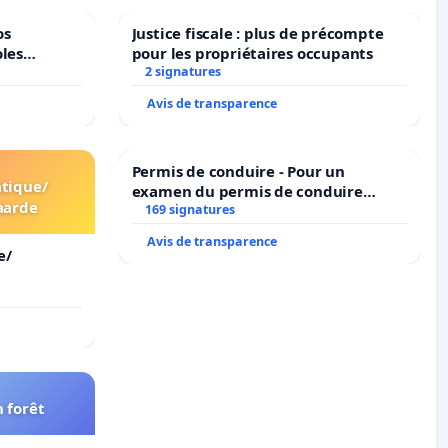
os
Justice fiscale : plus de précompte
oles
pour les propriétaires occupants
2 signatures
Avis de transparence
Permis de conduire - Pour un
tique/
examen du permis de conduire
aarde
accessible dans plusieurs langues à
169 signatures
Bruxelles
Avis de transparence
e/
 forêt