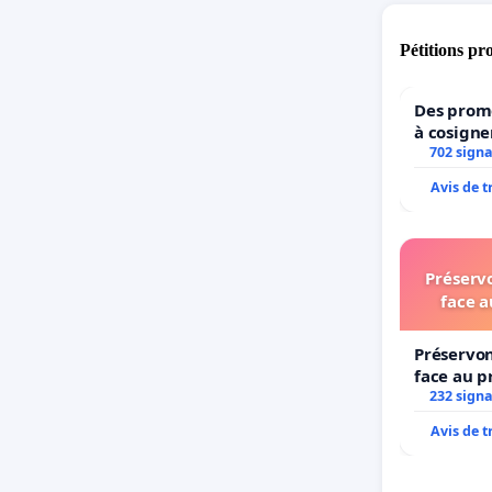
avec imp
espérons
Pétitions pr
aux côté
Des prome
Nous vou
à cosigne
pour exp
ministres
702 sign
l’enviro
massive,
Avis de 
Préservo
face a
Préservon
face au p
232 sign
Avis de 