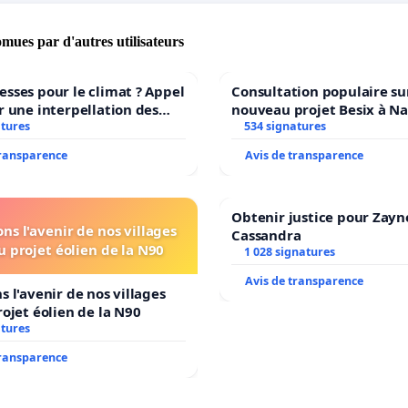
atience la prochaine réunion dans trois semaines et
 la présence du ministre Guerini, initiateur de ce projet,
omues par d'autres utilisateurs
s de Mme Faure.
sses pour le climat ? Appel
Consultation populaire sur
s encourageons à vous mobiliser et à signer la pétition
r une interpellation des
nouveau projet Besix à N
rimer votre insatisfaction. Grâce à une mobilisation
 wallons du climat et de
atures
Parc Léopold ?
534 signatures
nnement.
 le changement est à portée de main.
transparence
Avis de transparence
Obtenir justice pour Zayn
ns l'avenir de nos villages
Cassandra
u projet éolien de la N90
1 028 signatures
Avis de transparence
s l'avenir de nos villages
rojet éolien de la N90
atures
transparence