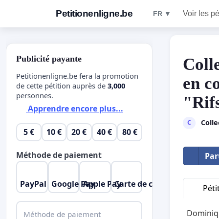
Petitionenligne.be
Voir les pé
FR ▼
Publicité payante
Coll
Petitionenligne.be fera la promotion
en co
de cette pétition auprès de
3,000
personnes.
"Rif
Apprendre encore plus...
Colle
C
5 €
10 €
20 €
40 €
80 €
Méthode de paiement
Par
PayPal
Google Pay
Apple Pay
Carte de crédit
Péti
Dominiqu
Méthode de paiement