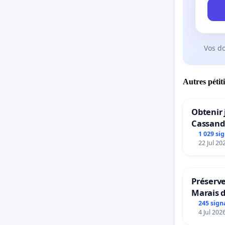
Vos d
Autres pétit
Obtenir 
Cassand
1 029 si
22 Jul 20
Préserve
Marais 
245 sign
4 Jul 202