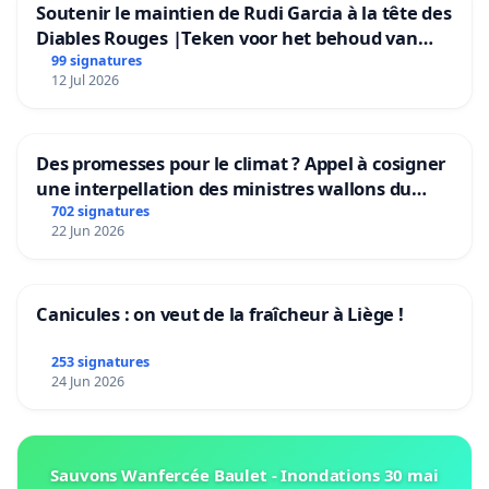
Soutenir le maintien de Rudi Garcia à la tête des
Diables Rouges |Teken voor het behoud van
Rudi Garcia als bondscoach
99 signatures
12 Jul 2026
Des promesses pour le climat ? Appel à cosigner
une interpellation des ministres wallons du
climat et de l’environnement.
702 signatures
22 Jun 2026
Canicules : on veut de la fraîcheur à Liège !
253 signatures
24 Jun 2026
Sauvons Wanfercée Baulet - Inondations 30 mai