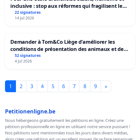
inclusive : stop aux réformes qui fragilisent le
primaire
22 signatures
14 Jul 2026
Demander à Tom&Co Liège d’améliorer les
conditions de présentation des animaux et de
mettre fin à la vente d’animaux en magasin
52 signatures
4 Jul 2026
1
2
3
4
5
6
7
8
9
»
Petitionenligne.be
Nous hébergeons gratuitement les pétitions en ligne. Créez une
pétition professionnelle en ligne en utilisant notre service puissant !
Nos pétitions sont mentionnées tous les jours dans divers médias,
alors créer une pétition est un excellent moyen de se faire remarquer