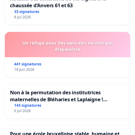
chaussée d'Anvers 61 et 63
33 signatures
8 Jul 2026
Un refuge pour des sans-abri ne doit pas
disparaître
441 signatures
18 Jun 2026
Non à la permutation des institutrices
maternelles de Bléharies et Laplaigne !
Préservons la stabilité de nos enfants.
143 signatures
6 Jul 2026
Pour une école bruxelloise stable, humaine et