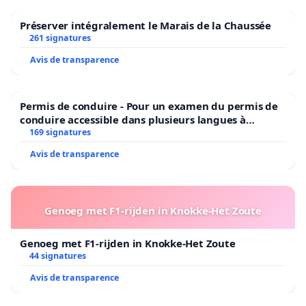
Préserver intégralement le Marais de la Chaussée
261 signatures
Avis de transparence
Permis de conduire - Pour un examen du permis de
conduire accessible dans plusieurs langues à
Bruxelles
169 signatures
Avis de transparence
Genoeg met F1-rijden in Knokke-Het Zoute
Genoeg met F1-rijden in Knokke-Het Zoute
44 signatures
Avis de transparence