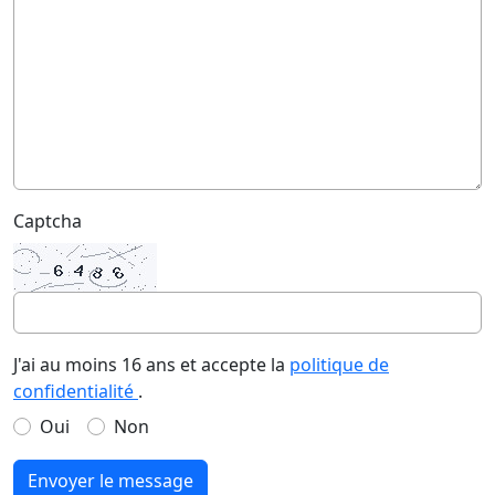
Captcha
J'ai au moins 16 ans et accepte la
politique de
confidentialité
.
Oui
Non
Envoyer le message