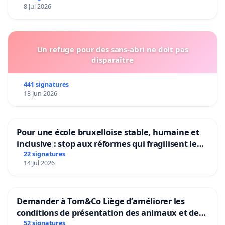
8 Jul 2026
Un refuge pour des sans-abri ne doit pas
disparaître
441 signatures
18 Jun 2026
Pour une école bruxelloise stable, humaine et
inclusive : stop aux réformes qui fragilisent le
primaire
22 signatures
14 Jul 2026
Demander à Tom&Co Liège d’améliorer les
conditions de présentation des animaux et de
mettre fin à la vente d’animaux en magasin
52 signatures