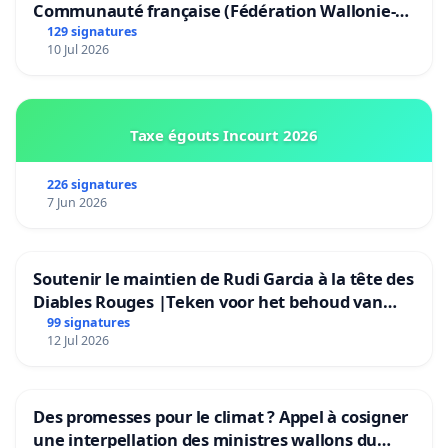
Communauté française (Fédération Wallonie-
Bruxelles)
129 signatures
10 Jul 2026
Taxe égouts Incourt 2026
226 signatures
7 Jun 2026
Soutenir le maintien de Rudi Garcia à la tête des
Diables Rouges |Teken voor het behoud van
Rudi Garcia als bondscoach
99 signatures
12 Jul 2026
Des promesses pour le climat ? Appel à cosigner
une interpellation des ministres wallons du