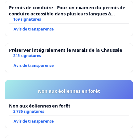
Permis de conduire - Pour un examen du permis de
conduire accessible dans plusieurs langues à
Bruxelles
169 signatures
Avis de transparence
Préserver intégralement le Marais de la Chaussée
245 signatures
Avis de transparence
Non aux éoliennes en forêt
Non aux éoliennes en forêt
2 786 signatures
Avis de transparence