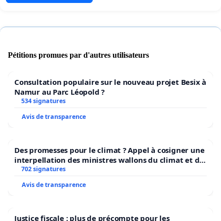
Pétitions promues par d'autres utilisateurs
Consultation populaire sur le nouveau projet Besix à
Namur au Parc Léopold ?
534 signatures
Avis de transparence
Des promesses pour le climat ? Appel à cosigner une
interpellation des ministres wallons du climat et de
l’environnement.
702 signatures
Avis de transparence
Justice fiscale : plus de précompte pour les