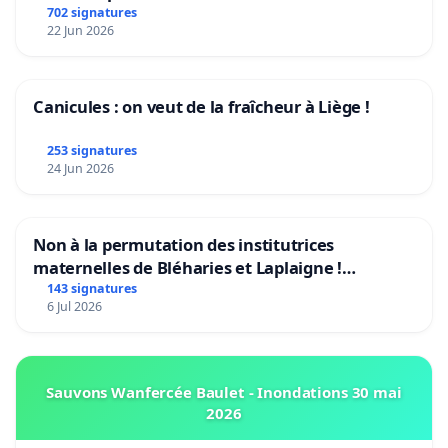
climat et de l’environnement.
702 signatures
22 Jun 2026
Canicules : on veut de la fraîcheur à Liège !
253 signatures
24 Jun 2026
Non à la permutation des institutrices
maternelles de Bléharies et Laplaigne !
Préservons la stabilité de nos enfants.
143 signatures
6 Jul 2026
Sauvons Wanfercée Baulet - Inondations 30 mai
2026