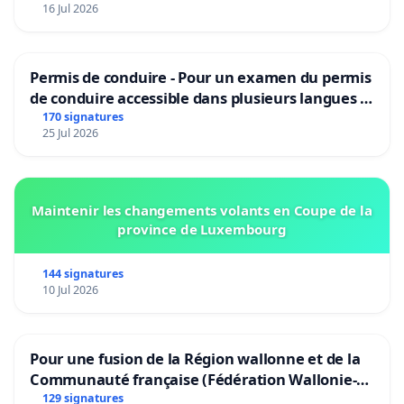
16 Jul 2026
Permis de conduire - Pour un examen du permis
de conduire accessible dans plusieurs langues à
Bruxelles
170 signatures
25 Jul 2026
Maintenir les changements volants en Coupe de la
province de Luxembourg
144 signatures
10 Jul 2026
Pour une fusion de la Région wallonne et de la
Communauté française (Fédération Wallonie-
Bruxelles)
129 signatures