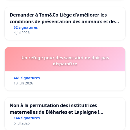
Demander à Tom&Co Liège d’améliorer les
conditions de présentation des animaux et de
mettre fin à la vente d’animaux en magasin
52 signatures
4 Jul 2026
Un refuge pour des sans-abri ne doit pas
disparaître
441 signatures
18 Jun 2026
Non à la permutation des institutrices
maternelles de Bléharies et Laplaigne !
Préservons la stabilité de nos enfants.
144 signatures
6 Jul 2026