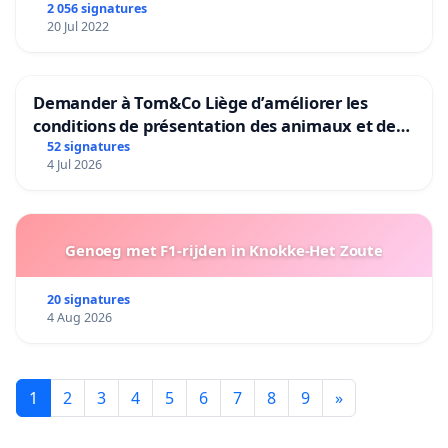
2 056 signatures
20 Jul 2022
Demander à Tom&Co Liège d’améliorer les
conditions de présentation des animaux et de
mettre fin à la vente d’animaux en magasin
52 signatures
4 Jul 2026
Genoeg met F1-rijden in Knokke-Het Zoute
20 signatures
4 Aug 2026
1
2
3
4
5
6
7
8
9
»