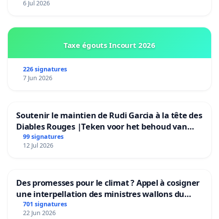
6 Jul 2026
Taxe égouts Incourt 2026
226 signatures
7 Jun 2026
Soutenir le maintien de Rudi Garcia à la tête des
Diables Rouges |Teken voor het behoud van
Rudi Garcia als bondscoach
99 signatures
12 Jul 2026
Des promesses pour le climat ? Appel à cosigner
une interpellation des ministres wallons du
climat et de l’environnement.
701 signatures
22 Jun 2026