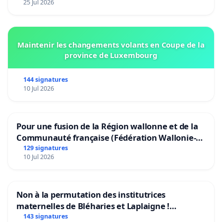
25 Jul 2026
Maintenir les changements volants en Coupe de la
province de Luxembourg
144 signatures
10 Jul 2026
Pour une fusion de la Région wallonne et de la
Communauté française (Fédération Wallonie-
Bruxelles)
129 signatures
10 Jul 2026
Non à la permutation des institutrices
maternelles de Bléharies et Laplaigne !
Préservons la stabilité de nos enfants.
143 signatures