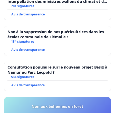
interpellation des ministres wallons du climat et de
l’environnement.
701 signatures
Avis de transparence
Non à la suppression de nos puéricultrices dans les
écoles communale de Flémalle !
184 signatures
Avis de transparence
Consultation populaire sur le nouveau projet Besix à
Namur au Parc Léopold ?
534 signatures
Avis de transparence
Non aux éoliennes en forêt