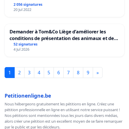
2 056 signatures
20 Jul 2022
Demander à Tom&Co Liège d’améliorer les
conditions de présentation des animaux et de
mettre fin à la vente d’animaux en magasin
52 signatures
4 Jul 2026
1
2
3
4
5
6
7
8
9
»
Petitionenligne.be
Nous hébergeons gratuitement les pétitions en ligne. Créez une
pétition professionnelle en ligne en utilisant notre service puissant !
Nos pétitions sont mentionnées tous les jours dans divers médias,
alors créer une pétition est un excellent moyen de se faire remarquer
par le public et par les décideurs.