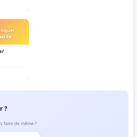
tique/
aarde
e/
r ?
ous faire de même ?