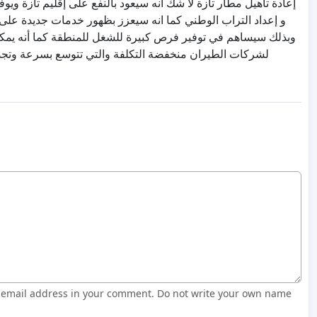
إعادة تأهيل مطار تازة لا شك انه سيعود بالنفع على إقليم تازة ويو
و إعداد التراب الوطني كما انه سيعزز بظهور خدمات جديدة على
وبذلك سيساهم في توفير فرص كبيرة للشغل للمنطقة كما أنه يمكن 
لشركات الطيران منخفضة التكلفة والتي تتوسع بسرعة وتجذب
r email address in your comment. Do not write your own name