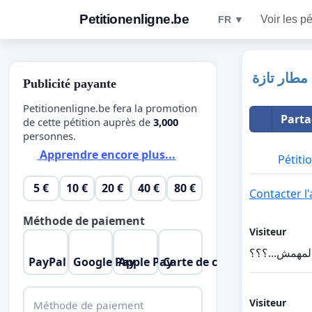
Petitionenligne.be
Voir les pé
FR ▼
مطار تازة
Publicité payante
Petitionenligne.be fera la promotion
Parta
de cette pétition auprès de
3,000
personnes.
Apprendre encore plus...
Pétiti
5 €
10 €
20 €
40 €
80 €
Contacter l'
Méthode de paiement
Visiteur
المهمش...؟؟؟
PayPal
Google Pay
Apple Pay
Carte de crédit
Visiteur
Méthode de paiement