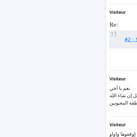
Visiteur
Re:
#2: -
Visiteur
نعم يا أخي
قة المغبونين
Visiteur
وقعوها واواو