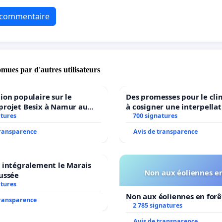
e commentaire
omues par d'autres utilisateurs
ion populaire sur le
Des promesses pour le cli
projet Besix à Namur au
à cosigner une interpellat
old ?
atures
ministres wallons du clim
700 signatures
l’environnement.
transparence
Avis de transparence
 intégralement le Marais
Non aux éoliennes en
ussée
atures
Non aux éoliennes en forê
transparence
2 785 signatures
Avis de transparence