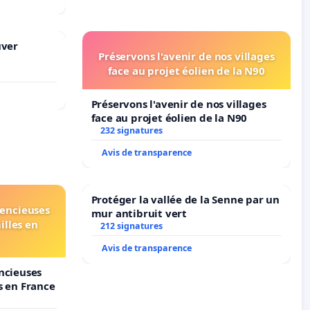
uver
Préservons l'avenir de nos villages
face au projet éolien de la N90
Préservons l'avenir de nos villages
face au projet éolien de la N90
232 signatures
Avis de transparence
Protéger la vallée de la Senne par un
lencieuses
mur antibruit vert
illes en
212 signatures
Avis de transparence
encieuses
s en France