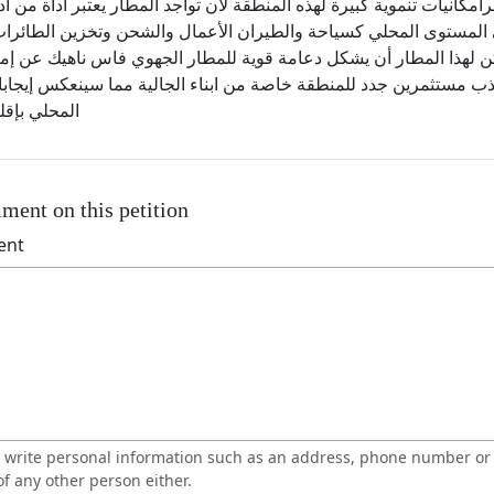
فرامكانيات تنموية كبيرة لهذه المنطقة لان تواجد المطار يعتبر أداة من 
 المستوى المحلي كسياحة والطيران الأعمال والشحن وتخزين الطائرات
لهذا المطار أن يشكل دعامة قوية للمطار الجهوي فاس ناهيك عن إمكا
 مستثمرين جدد للمنطقة خاصة من ابناء الجالية مما سينعكس إيجابا 
المحلي بإقلي
ment on this petition
ent
t write personal information such as an address, phone number o
f any other person either.