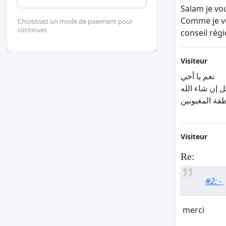
Salam je vo
Comme je vo
Choisissez un mode de paiement pour
continuer.
conseil régi
Visiteur
نعم يا أخي
قة المغبونين
Visiteur
Re:
#2: -
merci