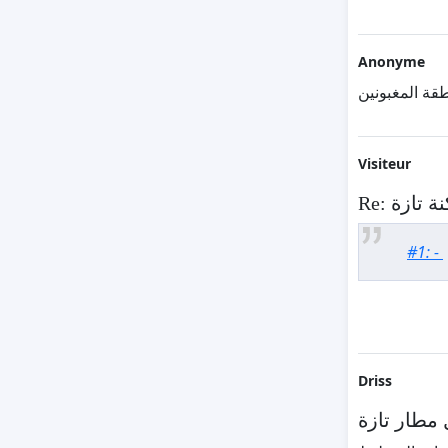
Anonyme
قة المغبونين
Visiteur
Re: ازة
#1: -
Driss
 مطار تازة