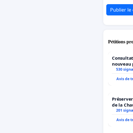
Publier l
Pétitions pr
Consultat
nouveau 
Parc Léop
530 sign
Avis de 
Préserver
de la Cha
201 sign
Avis de 