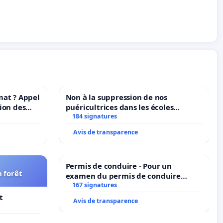
mat ? Appel
Non à la suppression de nos
ion des
puéricultrices dans les écoles
at et de
184 signatures
communale de Flémalle !
Avis de transparence
Permis de conduire - Pour un
 forêt
examen du permis de conduire
accessible dans plusieurs langues à
167 signatures
Bruxelles
t
Avis de transparence