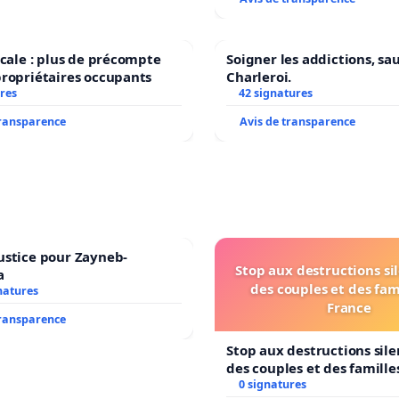
iscale : plus de précompte
Soigner les addictions, sa
propriétaires occupants
Charleroi.
res
42 signatures
transparence
Avis de transparence
ustice pour Zayneb-
Stop aux destructions si
a
des couples et des fam
natures
France
transparence
Stop aux destructions sil
des couples et des famille
0 signatures