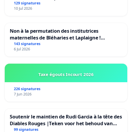
Bruxelles)
129 signatures
10 Jul 2026
Non à la permutation des institutrices
maternelles de Bléharies et Laplaigne !
Préservons la stabilité de nos enfants.
143 signatures
6 Jul 2026
Taxe égouts Incourt 2026
226 signatures
7 Jun 2026
Soutenir le maintien de Rudi Garcia à la tête des
Diables Rouges |Teken voor het behoud van
Rudi Garcia als bondscoach
99 signatures