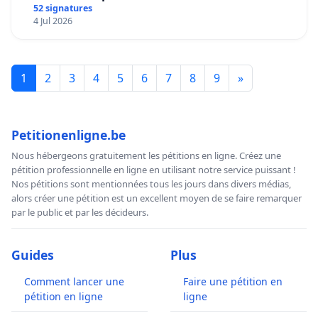
mettre fin à la vente d’animaux en magasin
52 signatures
4 Jul 2026
1
2
3
4
5
6
7
8
9
»
Petitionenligne.be
Nous hébergeons gratuitement les pétitions en ligne. Créez une
pétition professionnelle en ligne en utilisant notre service puissant !
Nos pétitions sont mentionnées tous les jours dans divers médias,
alors créer une pétition est un excellent moyen de se faire remarquer
par le public et par les décideurs.
Guides
Plus
Comment lancer une
Faire une pétition en
pétition en ligne
ligne