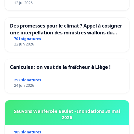
12 Jul 2026
Des promesses pour le climat ? Appel à cosigner
une interpellation des ministres wallons du
climat et de l’environnement.
701 signatures
22 Jun 2026
Canicules : on veut de la fraîcheur à Liège !
252 signatures
24 Jun 2026
Sauvons Wanfercée Baulet - Inondations 30 mai
2026
105 signatures