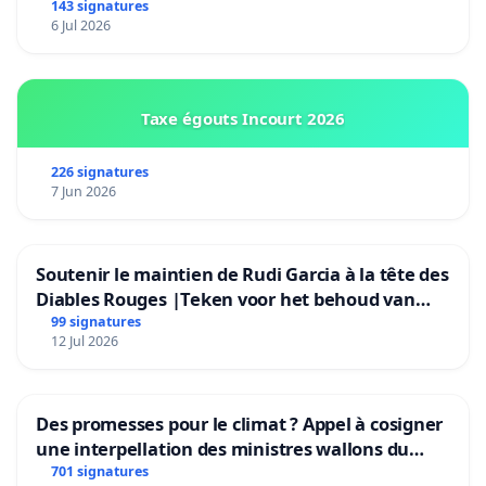
Préservons la stabilité de nos enfants.
143 signatures
6 Jul 2026
Taxe égouts Incourt 2026
226 signatures
7 Jun 2026
Soutenir le maintien de Rudi Garcia à la tête des
Diables Rouges |Teken voor het behoud van
Rudi Garcia als bondscoach
99 signatures
12 Jul 2026
Des promesses pour le climat ? Appel à cosigner
une interpellation des ministres wallons du
climat et de l’environnement.
701 signatures