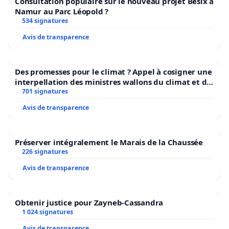
Consultation populaire sur le nouveau projet Besix à
Namur au Parc Léopold ?
534 signatures
Avis de transparence
Des promesses pour le climat ? Appel à cosigner une
interpellation des ministres wallons du climat et de
l’environnement.
701 signatures
Avis de transparence
Préserver intégralement le Marais de la Chaussée
226 signatures
Avis de transparence
Obtenir justice pour Zayneb-Cassandra
1 024 signatures
Avis de transparence