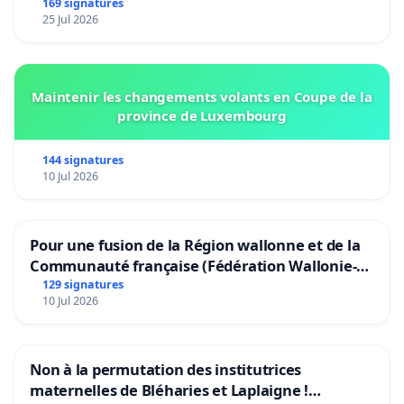
Bruxelles
169 signatures
25 Jul 2026
Maintenir les changements volants en Coupe de la
province de Luxembourg
144 signatures
10 Jul 2026
Pour une fusion de la Région wallonne et de la
Communauté française (Fédération Wallonie-
Bruxelles)
129 signatures
10 Jul 2026
Non à la permutation des institutrices
maternelles de Bléharies et Laplaigne !