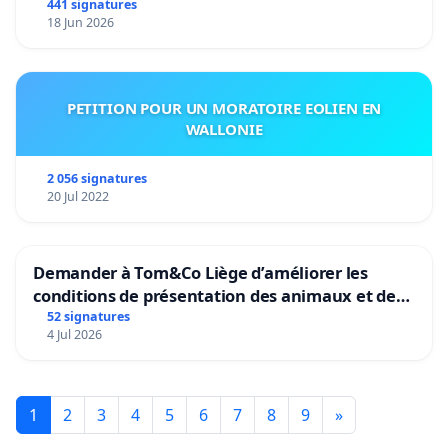
441 signatures
18 Jun 2026
PETITION POUR UN MORATOIRE EOLIEN EN
WALLONIE
2 056 signatures
20 Jul 2022
Demander à Tom&Co Liège d’améliorer les
conditions de présentation des animaux et de
mettre fin à la vente d’animaux en magasin
52 signatures
4 Jul 2026
1
2
3
4
5
6
7
8
9
»