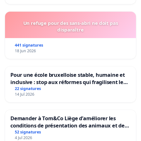
Un refuge pour des sans-abri ne doit pas
disparaître
441 signatures
18 Jun 2026
Pour une école bruxelloise stable, humaine et
inclusive : stop aux réformes qui fragilisent le
primaire
22 signatures
14 Jul 2026
Demander à Tom&Co Liège d’améliorer les
conditions de présentation des animaux et de
mettre fin à la vente d’animaux en magasin
52 signatures
4 Jul 2026