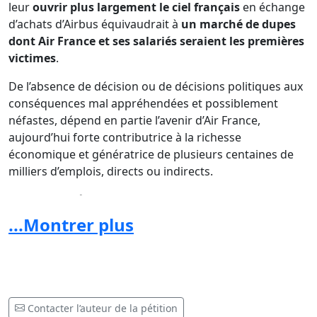
leur
ouvrir plus largement le ciel français
en échange
d’achats d’Airbus équivaudrait à
un marché de dupes
dont Air France et ses salariés seraient les premières
victimes
.
De l’absence de décision ou de décisions politiques aux
conséquences mal appréhendées et possiblement
néfastes, dépend en partie l’avenir d’Air France,
aujourd’hui forte contributrice à la richesse
économique et génératrice de plusieurs centaines de
milliers d’emplois, directs ou indirects.
Nous, salariés d’Air France, sollicitons
solennellement votre appui, et celui de votre
...Montrer plus
gouvernement, dans la bataille que livre notre
compagnie face à la concurrence des compagnies
étrangères. Les constructeurs automobiles français
ont bénéficié d’aides du Fonds Européen
d'ajustement à la Mondialisation (EGF), pourquoi pas
Contacter l’auteur de la pétition