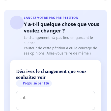
Hervé Sanguin, chercheur au CIRAD,, écologie microbienne
Iris Scoto, maître nageuse, Montpellier
Robert Siegel, Ancien Directeur des Études et de l’Aménagement de la CCI de
LANCEZ VOTRE PROPRE PÉTITION
Montpellier
Y a-t-il quelque chose que vous
Serge Tostain, génétique des plantes, Chargé de Recherche à l’IRD, retraité
voulez changer ?
Isabelle Touzard, agronome, Sup Agro et maire
Le changement n'a pas lieu en gardant le
silence.
... et beaucoup d'autres !
L'auteur de cette pétition a eu le courage de
ses opinions. Allez-vous faire de même ?
Décrivez le changement que vous
souhaitez voir
Propulsé par l’IA