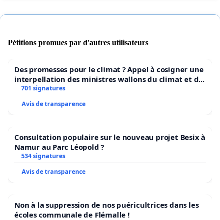
vigne ou des fruitiers, des fraises et des poireaux, et même quelques
roses, pour la beauté du monde.
Alors Monsieur le Directeur général, regardez vers un autre
Pétitions promues par d'autres utilisateurs
horizon, abandonnez un projet inutile et néfaste. Dans la
balance de la vie, notre oxygène vaut mieux que votre Oxylane.
Des promesses pour le climat ? Appel à cosigner une
interpellation des ministres wallons du climat et de
l’environnement.
701 signatures
Parmi les signataires :
Avis de transparence
Consultation populaire sur le nouveau projet Besix à
Eliane Anglaret, Présidente de la Fédération Nature et Progrès
Namur au Parc Léopold ?
Aurel, dessinateur de presse (Le Monde, Politis, CQFD, etc)
534 signatures
Geneviève Azam, Economiste, essayiste, enseignante-chercheure à l’Université
Avis de transparence
de Toulouse, retraitée
Dominique Bourg, philosophe, Professeur honoraire à l’Université de Lausanne
Marc Dufumier, agronome, Professeur Honoraire Agro ParisTech
Non à la suppression de nos puéricultrices dans les
écoles communale de Flémalle !
Robert Levesque, agronome, président d'AGTER, auteur de "Terre et Humanité,