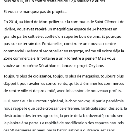
plus de 9 %, et un chiffre d'affaires de 12,4 milliards d'euros.
Et vous ne manquez pas de projets…
En 2014, au Nord de Montpellier, sur la commune de Saint Clément de
Rivière, vous avez repéré un magnifique espace de 24 hectares en
grande partie cultivé et coiffé d’un superbe bois de pins. Et pourquoi
pas, sur ce terrain des Fontanelles, construire un nouveau centre
commercial ? Même si Montpellier en regorge, même s’il existe déjà la
Zone commerciale Trifontaine à un kilomètre à peine ? Mais vous
voulez un troisième Décathlon et lancez le projet Oxylane.
Toujours plus de croissance, toujours plus de magasins, toujours plus
d’appétit pour avaler les concurrents,
quitte à
éliminer les commerces
de centre-ville et de proximité,
avec l’obsession de nouveaux profits.
Oui, Monsieur le Directeur général, le choc provoqué par la pandémie
nous rappelle que cette croissance effrénée, l'artificialisation des sols, la
destruction des terres agricoles, la perte de la biodiversité, conduisent
la planète à sa perte. La rapidité de modification des espaces naturels
ces 50 dernières années, par la bétonisation à outrance, est sans