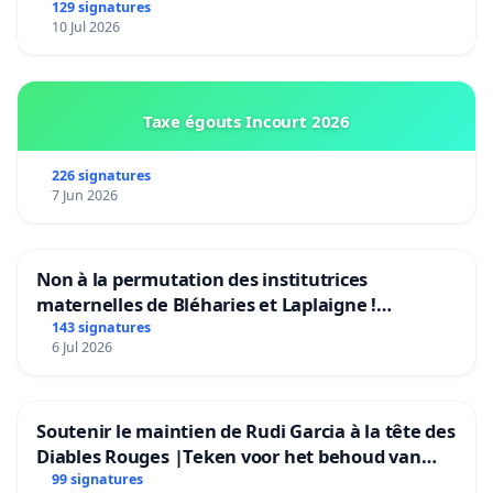
Bruxelles)
129 signatures
10 Jul 2026
Taxe égouts Incourt 2026
226 signatures
7 Jun 2026
Non à la permutation des institutrices
maternelles de Bléharies et Laplaigne !
Préservons la stabilité de nos enfants.
143 signatures
6 Jul 2026
Soutenir le maintien de Rudi Garcia à la tête des
Diables Rouges |Teken voor het behoud van
Rudi Garcia als bondscoach
99 signatures