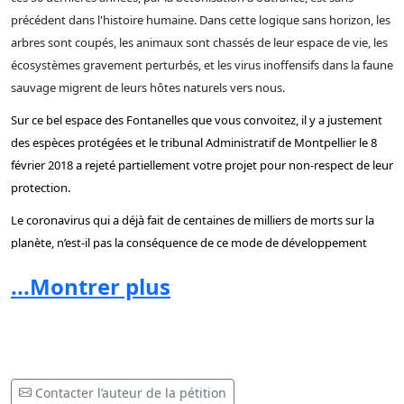
précédent dans l'histoire humaine. Dans cette logique sans horizon, les
arbres sont coupés, les animaux sont chassés de leur espace de vie, les
écosystèmes gravement perturbés, et les virus inoffensifs dans la faune
sauvage migrent de leurs hôtes naturels vers nous.
Sur ce bel espace des Fontanelles que vous convoitez, il y a justement
des espèces protégées et le tribunal
Administratif de Montpellier le 8
février 2018 a rejeté partiellement votre projet pour non-respect de leur
protection.
Le coronavirus qui a déjà fait de centaines de milliers de morts sur la
planète, n’est-il pas la conséquence de ce mode de développement
destructeur, induit par une vision à court terme ?
...Montrer plus
Non, le jour d’après ne peut pas ressembler au jour d’avant !
Monsieur le Directeur général, mettons à profit ce temps de retrait, ce
temps suspendu, pour réfléchir à un futur souhaitable.
Et le futur ce ne sont plus les zones commerciales en périphérie des
Contacter l’auteur de la pétition