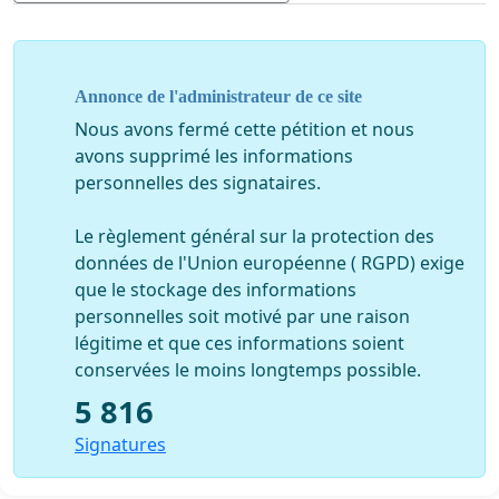
villes. Vous avez sans doute pris connaissance des 50 propositions de la
convention citoyenne pour le climat qui viennent d’être transmises au
Président de la République ; voilà ce que recommandent ces 150
citoyens tirés au sort et qui ont travaillé pendant des mois
:
Annonce de l'administrateur de ce site
« Stopper immédiatement les aménagements de nouvelles zones
Nous avons fermé cette pétition et nous
avons supprimé les informations
commerciales péri-urbaines très consommatrices d’espaces… ».
personnelles des signataires.
Ne serait-il pas sage de suivre cette recommandation ?
Depuis 5 ans, le Collectif Oxygène a multiplié les initiatives, juridiques et
Le règlement général sur la protection des
données de l'Union européenne ( RGPD) exige
citoyennes, pour demander le retrait de votre projet. S’il est légitime et
que le stockage des informations
nécessaire de vendre du matériel de sport, vous ne pouvez pas le faire
personnelles soit motivé par une raison
à n’importe quel prix. Vous ne pouvez pas bétonner des terres
légitime et que ces informations soient
indispensables à l’alimentation de proximité sur des espaces qui
conservées le moins longtemps possible.
permettent à tous les vivants, humains ou non, de vivre et respirer
librement. Vous ne devez pas construire un nouveau centre
5 816
commercial, dont la nécessité est plus que discutable. Sur les 24 ha du
Signatures
domaine des Fontanelles, à la place des bâtiments, des parkings, des
milliers de voitures, il vaudrait mieux y voir du blé, des oliviers, de la