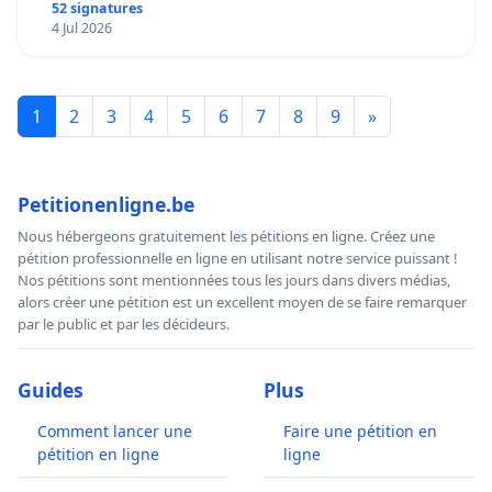
mettre fin à la vente d’animaux en magasin
52 signatures
4 Jul 2026
1
2
3
4
5
6
7
8
9
»
Petitionenligne.be
Nous hébergeons gratuitement les pétitions en ligne. Créez une
pétition professionnelle en ligne en utilisant notre service puissant !
Nos pétitions sont mentionnées tous les jours dans divers médias,
alors créer une pétition est un excellent moyen de se faire remarquer
par le public et par les décideurs.
Guides
Plus
Comment lancer une
Faire une pétition en
pétition en ligne
ligne