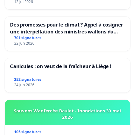
12 Jul 2026
Des promesses pour le climat ? Appel à cosigner
une interpellation des ministres wallons du
climat et de l’environnement.
701 signatures
22 Jun 2026
Canicules : on veut de la fraîcheur à Liège !
252 signatures
24 Jun 2026
Sauvons Wanfercée Baulet - Inondations 30 mai
2026
105 signatures