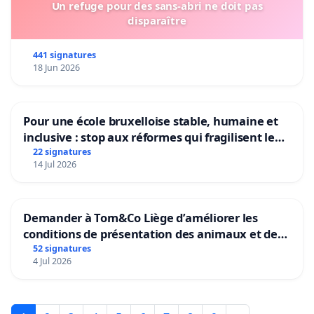
Un refuge pour des sans-abri ne doit pas
disparaître
441 signatures
18 Jun 2026
Pour une école bruxelloise stable, humaine et
inclusive : stop aux réformes qui fragilisent le
primaire
22 signatures
14 Jul 2026
Demander à Tom&Co Liège d’améliorer les
conditions de présentation des animaux et de
mettre fin à la vente d’animaux en magasin
52 signatures
4 Jul 2026