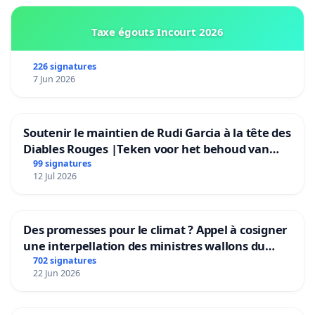
Taxe égouts Incourt 2026
226 signatures
7 Jun 2026
Soutenir le maintien de Rudi Garcia à la tête des
Diables Rouges |Teken voor het behoud van
Rudi Garcia als bondscoach
99 signatures
12 Jul 2026
Des promesses pour le climat ? Appel à cosigner
une interpellation des ministres wallons du
climat et de l’environnement.
702 signatures
22 Jun 2026