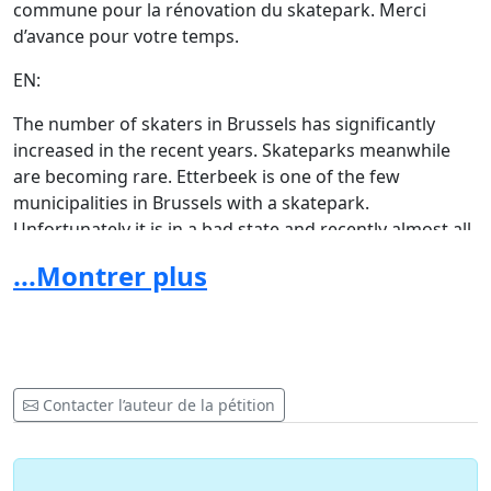
commune pour la rénovation du skatepark. Merci
d’avance pour votre temps.
EN:
The number of skaters in Brussels has significantly
increased in the recent years. Skateparks meanwhile
are becoming rare. Etterbeek is one of the few
municipalities in Brussels with a skatepark.
Unfortunately it is in a bad state and recently almost all
the modules have been stolen. There remains only a
...Montrer plus
small dilapidated halfpipe. In addition, the skatepark is
located at a place where only a small part of the free
space is used: in total on +/- 700m² there is only 350m²
of skatable surface. We have already sent an email to
the municipality about it, but we have not received any
Contacter l’auteur de la pétition
response. With this petition, we hope to draw the
attention of the municipality for the renovation of the
skatepark. Thanks in advance for your time.