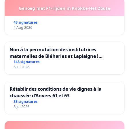
Genoeg met F1-rijden in Knokke-Het Zoute
43 signatures
4 Aug 2026
Non à la permutation des institutrices
maternelles de Bléharies et Laplaigne !
Préservons la stabilité de nos enfants.
143 signatures
6 Jul 2026
Rétablir des conditions de vie dignes à la
chaussée d'Anvers 61 et 63
33 signatures
8 Jul 2026