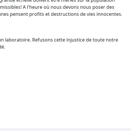
grande échelle doivent être menés sur la population
nadmissibles! A l'heure où nous devons nous poser des
nes pensent profits et destructions de vies innocentes.
s un laboratoire. Refusons cette injustice de toute notre
dé.