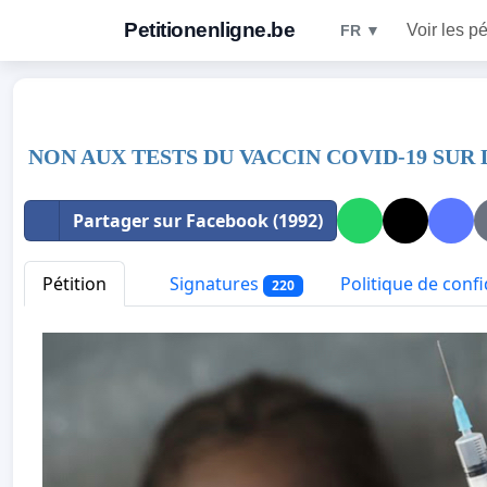
Petitionenligne.be
Voir les pé
FR ▼
NON AUX TESTS DU VACCIN COVID-19 SUR
Partager sur Facebook (1992)
Pétition
Signatures
Politique de confi
220