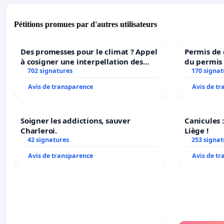
Pétitions promues par d'autres utilisateurs
Des promesses pour le climat ? Appel
Permis de
à cosigner une interpellation des
du permis 
ministres wallons du climat et de
702 signatures
dans plusi
170 signat
l’environnement.
Avis de transparence
Avis de t
Soigner les addictions, sauver
Canicules :
Charleroi.
Liège !
42 signatures
253 signat
Avis de transparence
Avis de t