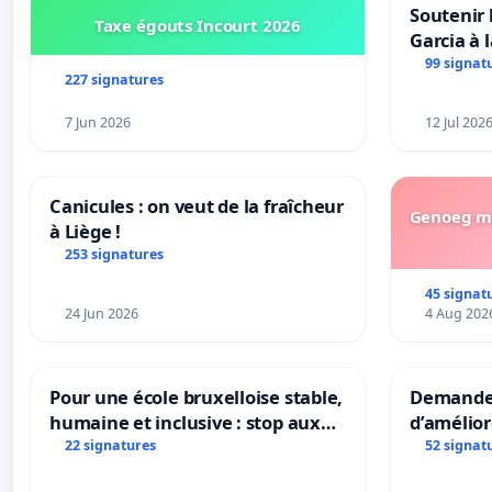
Soutenir 
Taxe égouts Incourt 2026
Garcia à 
Rouges |
99 signat
227 signatures
van Rudi 
7 Jun 2026
12 Jul 202
Canicules : on veut de la fraîcheur
Genoeg me
à Liège !
253 signatures
45 signat
24 Jun 2026
4 Aug 202
Pour une école bruxelloise stable,
Demander
humaine et inclusive : stop aux
d’amélior
réformes qui fragilisent le
présenta
22 signatures
52 signat
primaire
mettre fi