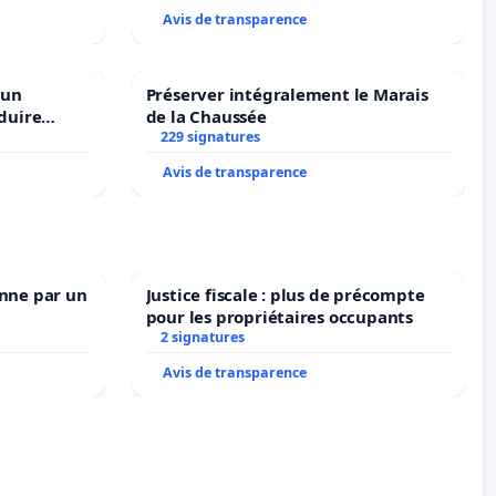
l’environnement.
Avis de transparence
 un
Préserver intégralement le Marais
duire
de la Chaussée
langues à
229 signatures
Avis de transparence
enne par un
Justice fiscale : plus de précompte
pour les propriétaires occupants
2 signatures
Avis de transparence