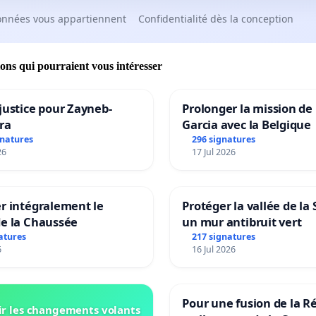
onnées vous appartiennent
Confidentialité dès la conception
ions qui pourraient vous intéresser
justice pour Zayneb-
Prolonger la mission de
ra
Garcia avec la Belgique
gnatures
296 signatures
26
17 Jul 2026
r intégralement le
Protéger la vallée de la
de la Chaussée
un mur antibruit vert
atures
217 signatures
6
16 Jul 2026
Pour une fusion de la R
r les changements volants