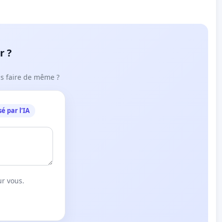
r ?
ous faire de même ?
é par l’IA
ur vous.