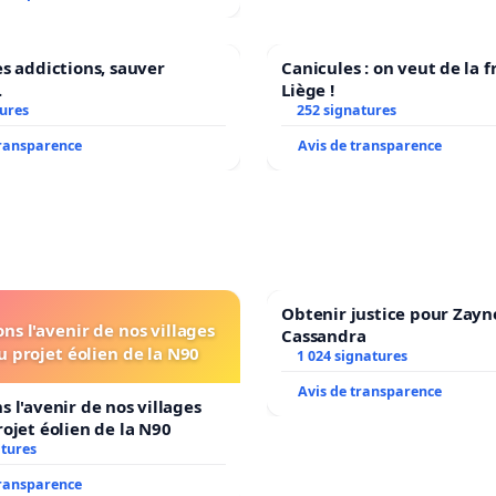
es addictions, sauver
Canicules : on veut de la f
.
Liège !
tures
252 signatures
transparence
Avis de transparence
Obtenir justice pour Zayn
ns l'avenir de nos villages
Cassandra
u projet éolien de la N90
1 024 signatures
Avis de transparence
s l'avenir de nos villages
rojet éolien de la N90
atures
transparence