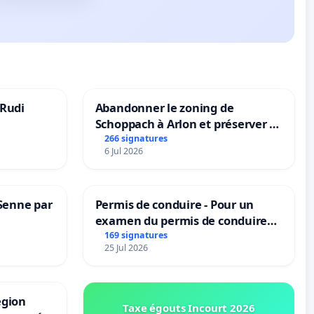
 Rudi
Abandonner le zoning de
Schoppach à Arlon et préserver le
site naturel
266 signatures
6 Jul 2026
 Senne par
Permis de conduire - Pour un
examen du permis de conduire
accessible dans plusieurs langues
169 signatures
25 Jul 2026
à Bruxelles
égion
Taxe égouts Incourt 2026