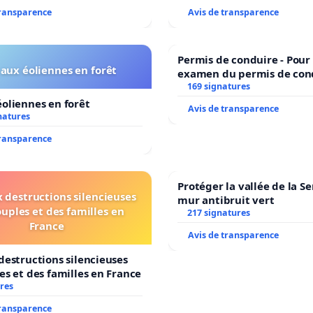
transparence
Avis de transparence
Permis de conduire - Pour
aux éoliennes en forêt
examen du permis de con
accessible dans plusieurs 
169 signatures
Bruxelles
oliennes en forêt
Avis de transparence
natures
transparence
Protéger la vallée de la S
 destructions silencieuses
mur antibruit vert
ouples et des familles en
217 signatures
France
Avis de transparence
destructions silencieuses
es et des familles en France
res
transparence