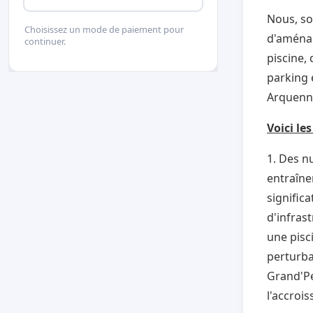
Nous, so
Choisissez un mode de paiement pour
d'aménag
continuer.
piscine, 
parking 
Arquenne
Voici le
1. Des nu
entraîne
signific
d'infrast
une pisc
perturban
Grand'Pe
l'accroi