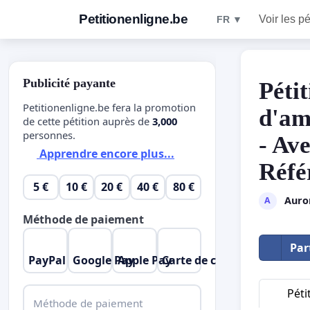
Petitionenligne.be
Voir les pé
FR ▼
Publicité payante
Pétit
Petitionenligne.be fera la promotion
d'am
de cette pétition auprès de
3,000
personnes.
- Av
Apprendre encore plus...
Réfé
5 €
10 €
20 €
40 €
80 €
Auro
A
Méthode de paiement
Par
PayPal
Google Pay
Apple Pay
Carte de crédit
Péti
Méthode de paiement