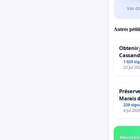
Vos d
Autres pétit
Obtenir 
Cassand
1 025 si
22 Jul 20
Préserve
Marais 
229 sign
4 Jul 202
Mainteni