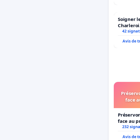
Soigner l
Charleroi
42 signa
Avis de 
Préservo
face a
Préservon
face au p
232 sign
Avis de 