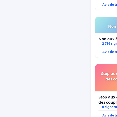
Avis de 
Non 
Non aux é
2 786 sig
Avis de 
Stop aux
des c
Stop aux 
des coupl
0 signatu
Avis de 