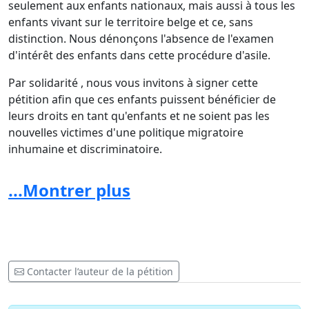
seulement aux enfants nationaux, mais aussi à tous les
enfants vivant sur le territoire belge et ce, sans
distinction. Nous dénonçons l'absence de l'examen
d'intérêt des enfants dans cette procédure d'asile.
Par solidarité , nous vous invitons à signer cette
pétition afin que ces enfants puissent bénéficier de
leurs droits en tant qu'enfants et ne soient pas les
nouvelles victimes d'une politique migratoire
inhumaine et discriminatoire.
Les établissements scolaires où étaient scolarisés les
...Montrer plus
enfants, à savoir l'école communale d'OLNE, l'IPH, le
CPH et le CRMT de HERVE, ainsi que les professeurs, les
élèves, les amis et la société civile se joignent à cet
appel et encouragent tous les citoyens à soutenir cette
famille.
Contacter l’auteur de la pétition