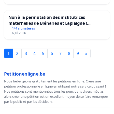
Non à la permutation des institutrices
maternelles de Bléharies et Laplaigne !
Préservons la stabilité de nos enfants.
144 signatures
6 Jul 2026
1
2
3
4
5
6
7
8
9
»
Petitionenligne.be
Nous hébergeons gratuitement les pétitions en ligne. Créez une
pétition professionnelle en ligne en utilisant notre service puissant !
Nos pétitions sont mentionnées tous les jours dans divers médias,
alors créer une pétition est un excellent moyen de se faire remarquer
par le public et par les décideurs.