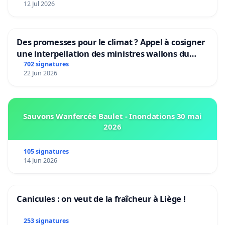
12 Jul 2026
Des promesses pour le climat ? Appel à cosigner
une interpellation des ministres wallons du
climat et de l’environnement.
702 signatures
22 Jun 2026
Sauvons Wanfercée Baulet - Inondations 30 mai
2026
105 signatures
14 Jun 2026
Canicules : on veut de la fraîcheur à Liège !
253 signatures