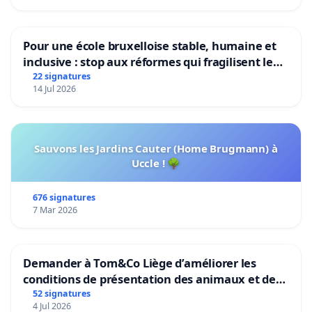
Pour une école bruxelloise stable, humaine et
inclusive : stop aux réformes qui fragilisent le
primaire
22 signatures
14 Jul 2026
Sauvons les Jardins Cauter (Home Brugmann) à
Uccle ! 🌳
676 signatures
7 Mar 2026
Demander à Tom&Co Liège d’améliorer les
conditions de présentation des animaux et de
mettre fin à la vente d’animaux en magasin
52 signatures
4 Jul 2026