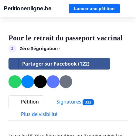
Petitionenligne.be
Lancer une pétition
Pour le retrait du passeport vaccinal
Zéro Ségrégation
·
Z
Partager sur Facebook (122)
Pétition
Signatures
322
Plus de visibilité
Le collectif Zéro Ségrégation, au Premier ministre