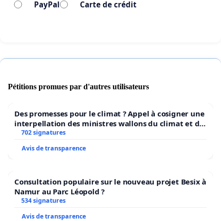
sommes pas des chiens
PayPal
Carte de crédit
Ni des cobayes
Ni des masochistes dociles et obéissants
Nous sommes des femmes et des hommes libres
qui ont à cœur nos institutions qui garantissent le
Pétitions promues par d'autres utilisateurs
droit de vivre dans une société juste, égalitaire et
démocratique. Mais en imposant votre odieuse
Des promesses pour le climat ? Appel à cosigner une
politique de triage humain dans nos commerces,
interpellation des ministres wallons du climat et de
l’environnement.
702 signatures
non seulement vous créez une dangereuse brèche
Avis de transparence
dans la Charte des droits et libertés, mais en plus,
vous nous obligez de tenir le rôle
Consultation populaire sur le nouveau projet Besix à
d’inquisiteurs de vos délires paranoïaques de petit
Namur au Parc Léopold ?
roitelet provincial courroucé. Contrairement à vous
534 signatures
et à votre équipe ministérielle, nous ne sommes
Avis de transparence