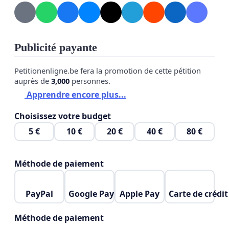
monsieur Legault, à quoi peuvent donc servir vos
mesures qui n’ont plus de sanitaire que le nom ?
Persévérer aveuglément dans cette direction nous
Publicité payante
mènera assurément vers une catastrophe
économique et sociale sans précédent. Faisons
Petitionenligne.be fera la promotion de cette pétition
comme l’Espagne, comme l’Angleterre, comme le
auprès de
3,000
personnes.
Danemark, comme la Suède, comme l’Irlande,
Apprendre encore plus...
comme l’Écosse, comme la Floride, comme
Choisissez votre budget
plusieurs états Américains et comme plusieurs
5 €
10 €
20 €
40 €
80 €
pays Africains : levons toutes les mesures
restrictives et apprenons à vivre avec le virus !
Méthode de paiement
PayPal
Google Pay
Apple Pay
Carte de crédit
Monsieur Legault,
Contrairement à ce que vous pensez, nous ne
Méthode de paiement