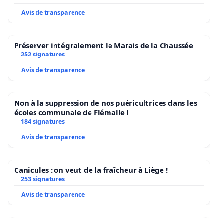
de vous comme le pire Premier ministre à avoir
Avis de transparence
siégé au Québec. Vous êtes une honte monsieur
Legault et vous n’êtes plus digne des fonctions que
Préserver intégralement le Marais de la Chaussée
vous occupez. Ce poste est beaucoup trop grand
252 signatures
pour le petit homme que vous êtes.
Avis de transparence
Nous vous avons écouté monsieur Legault.
Non à la suppression de nos puéricultrices dans les
Trop.
écoles communale de Flémalle !
184 signatures
C’est maintenant à vous de nous écouter.
Avis de transparence
Très attentivement.
Canicules : on veut de la fraîcheur à Liège !
Nous vous le redisons : Levez dès maintenant
253 signatures
toutes ces mesures liberticides, coercitives et
Avis de transparence
restrictives. Redonnez-nous la gestion pleine et
entière de nos commerces.