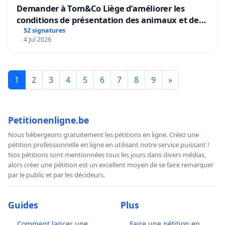
Demander à Tom&Co Liège d’améliorer les
conditions de présentation des animaux et de
mettre fin à la vente d’animaux en magasin
52 signatures
4 Jul 2026
1
2
3
4
5
6
7
8
9
»
Petitionenligne.be
Nous hébergeons gratuitement les pétitions en ligne. Créez une
pétition professionnelle en ligne en utilisant notre service puissant !
Nos pétitions sont mentionnées tous les jours dans divers médias,
alors créer une pétition est un excellent moyen de se faire remarquer
par le public et par les décideurs.
Guides
Plus
Comment lancer une
Faire une pétition en