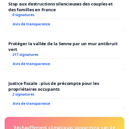
Code civil et de la Constitution.
Stop aux destructions silencieuses des couples et
des familles en France
0 signatures
Avis de transparence
Monsieur Legault,
Contrairement à ce que vous pensez, nous ne
Protéger la vallée de la Senne par un mur antibruit
sommes pas des chiens
vert
217 signatures
Ni des cobayes
Avis de transparence
Ni des masochistes dociles et obéissants
Justice fiscale : plus de précompte pour les
Mais depuis l’imposition de vos passeports soit
propriétaires occupants
2 signatures
disant sanitaires, nous ne sommes plus des
femmes et des hommes libres puisque vous nous
Avis de transparence
interdisez d’accueillir dans nos commerces une
part importante de notre clientèle fidèle qui nous
Réchauffement climatique/ opwarming van de
permettait de maintenir nos services, de payer nos