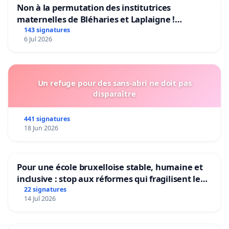
Non à la permutation des institutrices
maternelles de Bléharies et Laplaigne !
Préservons la stabilité de nos enfants.
143 signatures
6 Jul 2026
Un refuge pour des sans-abri ne doit pas
disparaître
441 signatures
18 Jun 2026
Pour une école bruxelloise stable, humaine et
inclusive : stop aux réformes qui fragilisent le
primaire
22 signatures
14 Jul 2026