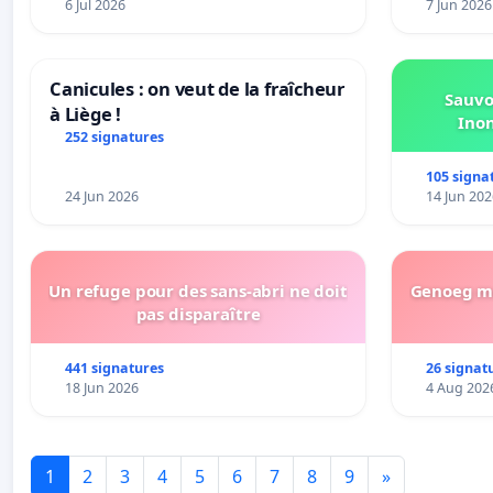
6 Jul 2026
7 Jun 2026
enfants.
Canicules : on veut de la fraîcheur
Sauvo
à Liège !
Ino
252 signatures
105 signa
24 Jun 2026
14 Jun 202
Un refuge pour des sans-abri ne doit
Genoeg me
pas disparaître
441 signatures
26 signat
18 Jun 2026
4 Aug 202
1
2
3
4
5
6
7
8
9
»