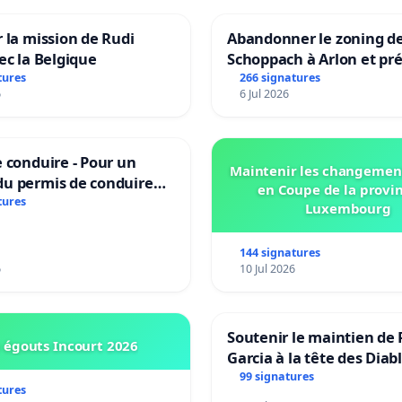
 la mission de Rudi
Abandonner le zoning d
ec la Belgique
Schoppach à Arlon et pré
site naturel
tures
266 signatures
6
6 Jul 2026
 conduire - Pour un
Maintenir les changemen
u permis de conduire
en Coupe de la provi
e dans plusieurs langues
tures
Luxembourg
es
144 signatures
6
10 Jul 2026
Soutenir le maintien de 
 égouts Incourt 2026
Garcia à la tête des Diab
Rouges |Teken voor het
99 signatures
tures
van Rudi Garcia als bon