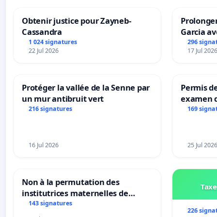
Obtenir justice pour Zayneb-
Prolonger
Cassandra
Garcia av
1 024 signatures
296 signa
22 Jul 2026
17 Jul 202
Protéger la vallée de la Senne par
Permis de
un mur antibruit vert
examen d
accessibl
216 signatures
169 signa
à Bruxell
16 Jul 2026
25 Jul 202
Non à la permutation des
Taxe
institutrices maternelles de
Bléharies et Laplaigne !
143 signatures
226 signa
Préservons la stabilité de nos