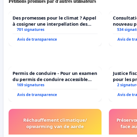
Pétitions promues par d'autres utilisateurs
Des promesses pour le climat ? Appel
Consultati
à cosigner une interpellation des
nouveau p
ministres wallons du climat et de
701 signatures
Parc Léopo
534 signat
l’environnement.
Avis de transparence
Avis de t
Permis de conduire - Pour un examen
Justice fi
du permis de conduire accessible
pour les p
dans plusieurs langues à Bruxelles
169 signatures
2 signatur
Avis de transparence
Avis de t
Réchauffement climatique/
Préservon
opwarming van de aarde
face au