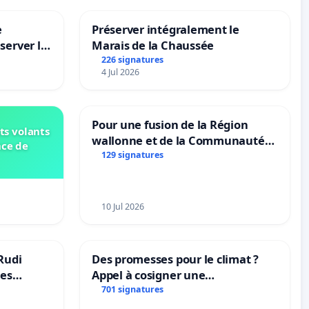
e
Préserver intégralement le
server le
Marais de la Chaussée
226 signatures
4 Jul 2026
Pour une fusion de la Région
ts volants
wallonne et de la Communauté
nce de
française (Fédération Wallonie-
129 signatures
Bruxelles)
10 Jul 2026
Rudi
Des promesses pour le climat ?
les
Appel à cosigner une
 behoud
interpellation des ministres
701 signatures
dscoach
wallons du climat et de