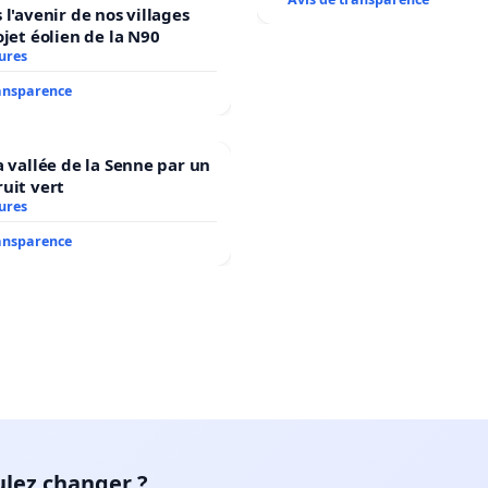
 l'avenir de nos villages
ojet éolien de la N90
ures
ransparence
a vallée de la Senne par un
uit vert
ures
ransparence
ulez changer ?