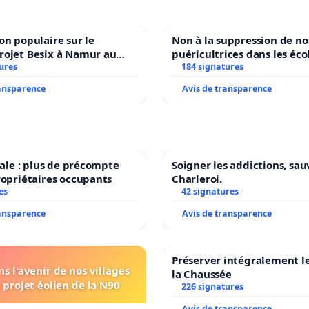
on populaire sur le
Non à la suppression de no
rojet Besix à Namur au
puéricultrices dans les éco
ld ?
ures
184 signatures
communale de Flémalle !
ransparence
Avis de transparence
scale : plus de précompte
Soigner les addictions, sau
ropriétaires occupants
Charleroi.
es
42 signatures
ransparence
Avis de transparence
Préserver intégralement l
s l'avenir de nos villages
la Chaussée
 projet éolien de la N90
226 signatures
Avis de transparence