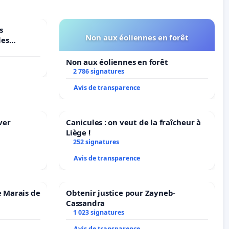
s
Non aux éoliennes en forêt
les
Non aux éoliennes en forêt
2 786 signatures
Avis de transparence
ver
Canicules : on veut de la fraîcheur à
Liège !
252 signatures
Avis de transparence
e Marais de
Obtenir justice pour Zayneb-
Cassandra
1 023 signatures
Avis de transparence