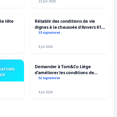
22 Jun 2026
l’environnement.
la tête
Rétablir des conditions de vie
dignes à la chaussée d'Anvers 61
et 63
33 signatures
8 Jul 2026
Demander à Tom&Co Liège
RATOIRE
d’améliorer les conditions de
NIE
présentation des animaux et de
52 signatures
mettre fin à la vente d’animaux
en magasin
4 Jul 2026