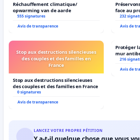
Réchauffement climatique/
Préservons
opwarming van de aarde
face au pr
555 signatures
232 signat
Avis de transparence
Avis de t
Protéger l
Stop aux destructions silencieuses
mur antibr
des couples et des familles en
216 signat
France
Avis de t
Stop aux destructions silencieuses
des couples et des familles en France
0 signatures
Avis de transparence
LANCEZ VOTRE PROPRE PÉTITION
Y a-t-il quelque chose que vous vo