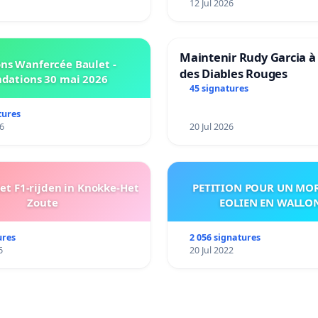
12 Jul 2026
Maintenir Rudy Garcia à 
ns Wanfercée Baulet -
des Diables Rouges
ndations 30 mai 2026
45 signatures
tures
6
20 Jul 2026
t F1-rijden in Knokke-Het
PETITION POUR UN MO
Zoute
EOLIEN EN WALLO
ures
2 056 signatures
6
20 Jul 2022