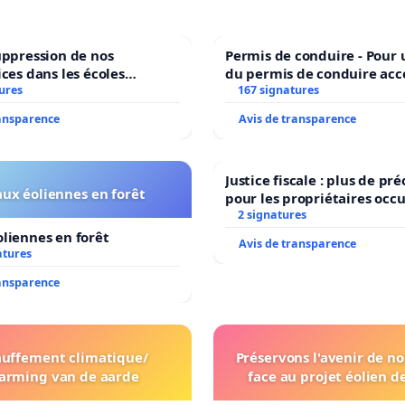
uppression de nos
Permis de conduire - Pour
ices dans les écoles
du permis de conduire acc
ures
communale de Flémalle !
dans plusieurs langues à B
167 signatures
ransparence
Avis de transparence
Justice fiscale : plus de p
ux éoliennes en forêt
pour les propriétaires occ
2 signatures
liennes en forêt
Avis de transparence
atures
ransparence
uffement climatique/
Préservons l'avenir de no
arming van de aarde
face au projet éolien d