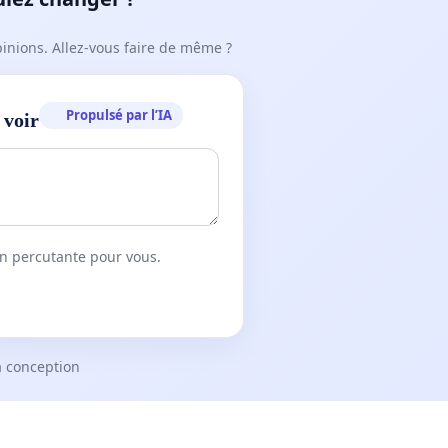
Longueuil.
pinions. Allez-vous faire de même ?
Propulsé par l’IA
 voir
Un exemple de
l’affichage
'Longueuil'
qui été installé sur plusieurs
rues sur les frontières des
arrondissements de Saint-Hubert et
GPK.
on percutante pour vous.
a conception