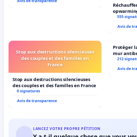
Avis de transparence
Réchauffe
opwarming
555 signat
Avis de t
Protéger l
Stop aux destructions silencieuses
mur antibr
des couples et des familles en
212 signat
France
Avis de t
Stop aux destructions silencieuses
des couples et des familles en France
0 signatures
Avis de transparence
LANCEZ VOTRE PROPRE PÉTITION
Y a-t-il quelque chose que vous vo