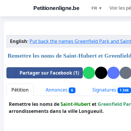
Petitionenligne.be
Voir les pé
FR ▼
English
:
Put back the names Greenfield Park and Sain
Remettre les noms de Saint-Hubert et Greenfiel
Partager sur Facebook (1)
Pétition
Annonces
Signatures
6
1 348
Remettre les noms de
Saint-Hubert
et
Greenfield Pa
arrondissements dans la ville Longueuil.