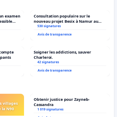
 un examen
Consultation populaire sur le
essible
nouveau projet Besix à Namur au
ruxelles
Parc Léopold ?
530 signatures
Avis de transparence
récompte
Soigner les addictions, sauver
upants
Charleroi.
42 signatures
Avis de transparence
Obtenir justice pour Zayneb-
s villages
Cassandra
e la N90
1 019 signatures