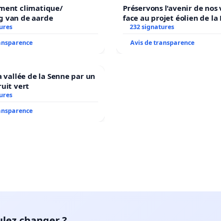
ment climatique/
Préservons l'avenir de nos 
 van de aarde
face au projet éolien de la
ures
232 signatures
ransparence
Avis de transparence
a vallée de la Senne par un
uit vert
ures
ransparence
Le parc de la Cité
est bien connu des citoyens de la
rive-sud, situé dans l’arrondissement
Saint-Hubert, il a été créé alors que
Saint-Hubert était une ville. L'an dernier,
la Ville de Longueuil a installé un nouvel
affichage à l’entrée du parc encore avec
seulement le seau de la ville de
ulez changer ?