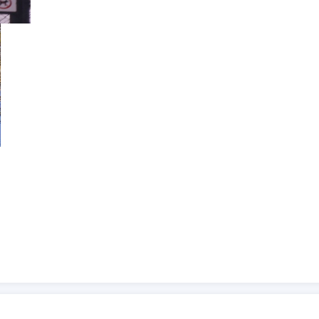
Avant les jeux de Québec (été 2014) l’affichage dans le
parc
(terrain de baseball)
Daniel Johnson
, dans
l’arrondissement de Saint-Hubert, a été remplacé par
les affiches (a droite) portant seulement le seau de la
ville de Longueuil.