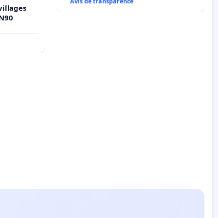
Avis de transparence
villages
 N90