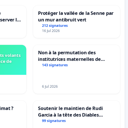
e
Protéger la vallée de la Senne par
server le
un mur antibruit vert
212 signatures
16 Jul 2026
Non à la permutation des
ts volants
institutrices maternelles de
nce de
Bléharies et Laplaigne !
143 signatures
Préservons la stabilité de nos
enfants.
6 Jul 2026
imat ?
Soutenir le maintien de Rudi
Garcia à la tête des Diables
tres
Rouges |Teken voor het behoud
99 signatures
van Rudi Garcia als bondscoach