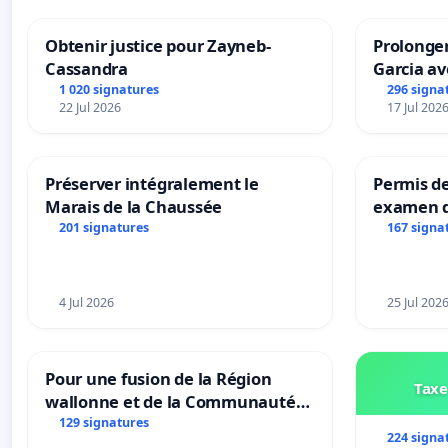
Obtenir justice pour Zayneb-
Prolonger
Cassandra
Garcia av
1 020 signatures
296 signa
22 Jul 2026
17 Jul 202
Préserver intégralement le
Permis de
Marais de la Chaussée
examen d
accessibl
201 signatures
167 signa
à Bruxell
4 Jul 2026
25 Jul 202
Pour une fusion de la Région
Taxe
wallonne et de la Communauté
française (Fédération Wallonie-
129 signatures
224 signa
Bruxelles)