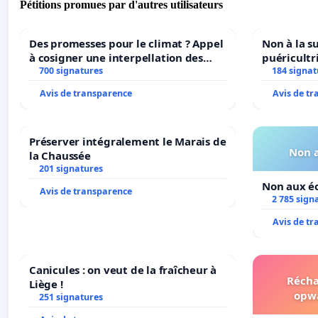
Pétitions promues par d'autres utilisateurs
Des promesses pour le climat ? Appel
Non à la s
à cosigner une interpellation des
puéricultr
ministres wallons du climat et de
700 signatures
184 signat
l’environnement.
Avis de transparence
Avis de t
Préserver intégralement le Marais de
Non a
la Chaussée
201 signatures
Non aux éo
Avis de transparence
2 785 sign
Avis de t
Canicules : on veut de la fraîcheur à
Récha
Liège !
opw
251 signatures