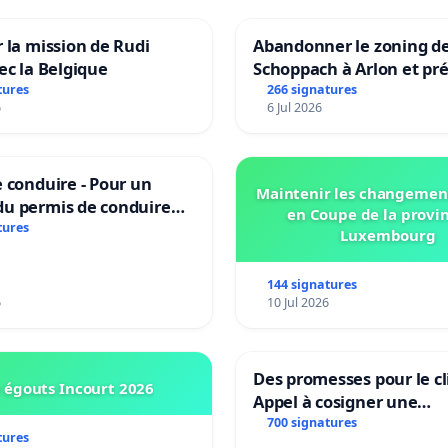
 la mission de Rudi
Abandonner le zoning d
ec la Belgique
Schoppach à Arlon et pré
site naturel
tures
266 signatures
6
6 Jul 2026
 conduire - Pour un
Maintenir les changemen
u permis de conduire
en Coupe de la provi
e dans plusieurs langues
tures
Luxembourg
es
144 signatures
6
10 Jul 2026
Des promesses pour le cl
 égouts Incourt 2026
Appel à cosigner une
interpellation des minis
700 signatures
tures
wallons du climat et de