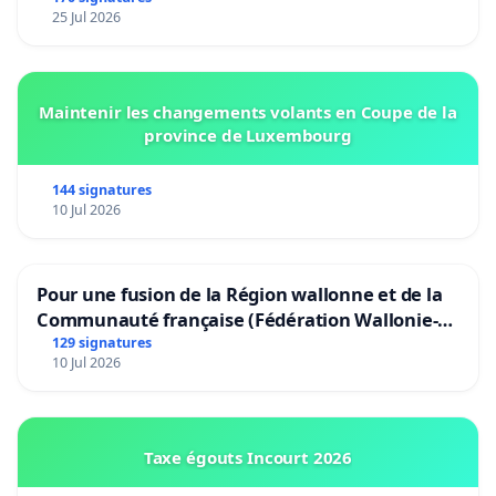
25 Jul 2026
Maintenir les changements volants en Coupe de la
province de Luxembourg
144 signatures
10 Jul 2026
Pour une fusion de la Région wallonne et de la
Communauté française (Fédération Wallonie-
Bruxelles)
129 signatures
10 Jul 2026
Taxe égouts Incourt 2026