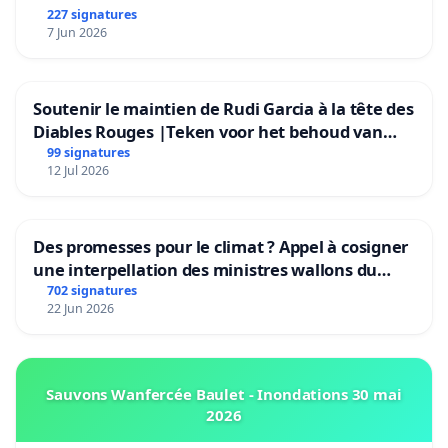
227 signatures
7 Jun 2026
Soutenir le maintien de Rudi Garcia à la tête des
Diables Rouges |Teken voor het behoud van
Rudi Garcia als bondscoach
99 signatures
12 Jul 2026
Des promesses pour le climat ? Appel à cosigner
une interpellation des ministres wallons du
climat et de l’environnement.
702 signatures
22 Jun 2026
Sauvons Wanfercée Baulet - Inondations 30 mai
2026