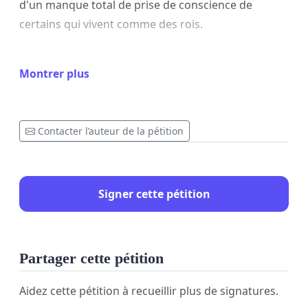
d'un manque total de prise de conscience de
certains qui vivent comme des rois.
Pour ce faire, demandons à chaque mandataire
actuel ainsi qu'aux précédents de reverser 1/12 des
Montrer plus
revenus de 2025.
Toute la population passe par la case "payer", il est
Contacter l’auteur de la pétition
temps aujourd'hui, au monde politique de montrer
l'exemple!
Bien à vous,
Signer cette pétition
Pierre
Partager cette pétition
Aidez cette pétition à recueillir plus de signatures.