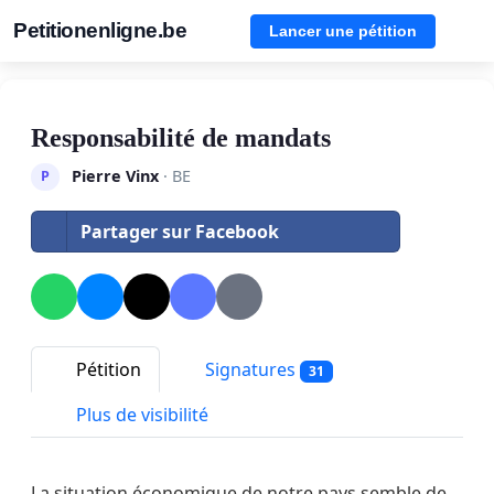
Petitionenligne.be
Lancer une pétition
Responsabilité de mandats
Pierre Vinx
· BE
P
Partager sur Facebook
Pétition
Signatures
31
Plus de visibilité
La situation économique de notre pays semble de