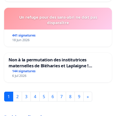
Un refuge pour des sans-abri ne doit pas
disparaître
441 signatures
18 Jun 2026
Non à la permutation des institutrices
maternelles de Bléharies et Laplaigne !
Préservons la stabilité de nos enfants.
144 signatures
6 Jul 2026
1
2
3
4
5
6
7
8
9
»