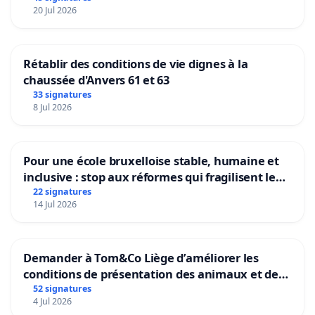
20 Jul 2026
Rétablir des conditions de vie dignes à la
chaussée d'Anvers 61 et 63
33 signatures
8 Jul 2026
Pour une école bruxelloise stable, humaine et
inclusive : stop aux réformes qui fragilisent le
primaire
22 signatures
14 Jul 2026
Demander à Tom&Co Liège d’améliorer les
conditions de présentation des animaux et de
mettre fin à la vente d’animaux en magasin
52 signatures
4 Jul 2026