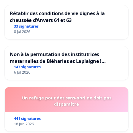
Rétablir des conditions de vie dignes à la
chaussée d'Anvers 61 et 63
33 signatures
8 Jul 2026
Non à la permutation des institutrices
maternelles de Bléharies et Laplaigne !
Préservons la stabilité de nos enfants.
143 signatures
6 Jul 2026
Un refuge pour des sans-abri ne doit pas
disparaître
441 signatures
18 Jun 2026