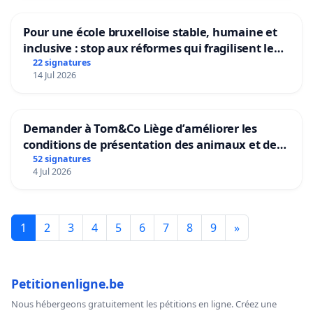
Pour une école bruxelloise stable, humaine et
inclusive : stop aux réformes qui fragilisent le
primaire
22 signatures
14 Jul 2026
Demander à Tom&Co Liège d’améliorer les
conditions de présentation des animaux et de
mettre fin à la vente d’animaux en magasin
52 signatures
4 Jul 2026
1
2
3
4
5
6
7
8
9
»
Petitionenligne.be
Nous hébergeons gratuitement les pétitions en ligne. Créez une