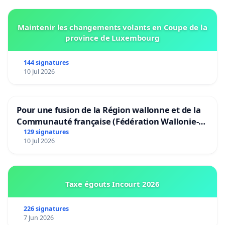
Maintenir les changements volants en Coupe de la
province de Luxembourg
144 signatures
10 Jul 2026
Pour une fusion de la Région wallonne et de la
Communauté française (Fédération Wallonie-
Bruxelles)
129 signatures
10 Jul 2026
Taxe égouts Incourt 2026
226 signatures
7 Jun 2026