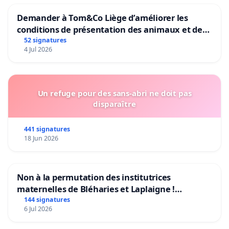
Demander à Tom&Co Liège d’améliorer les
conditions de présentation des animaux et de
mettre fin à la vente d’animaux en magasin
52 signatures
4 Jul 2026
Un refuge pour des sans-abri ne doit pas
disparaître
441 signatures
18 Jun 2026
Non à la permutation des institutrices
maternelles de Bléharies et Laplaigne !
Préservons la stabilité de nos enfants.
144 signatures
6 Jul 2026