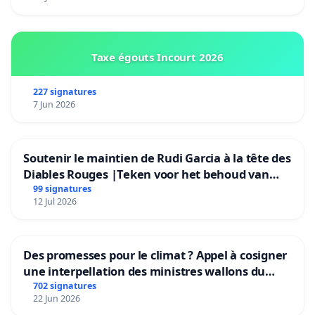
Taxe égouts Incourt 2026
227 signatures
7 Jun 2026
Soutenir le maintien de Rudi Garcia à la tête des
Diables Rouges |Teken voor het behoud van
Rudi Garcia als bondscoach
99 signatures
12 Jul 2026
Des promesses pour le climat ? Appel à cosigner
une interpellation des ministres wallons du
climat et de l’environnement.
702 signatures
22 Jun 2026