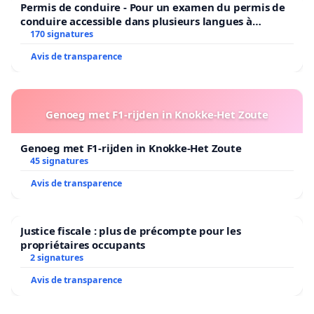
Permis de conduire - Pour un examen du permis de
conduire accessible dans plusieurs langues à
Bruxelles
170 signatures
Avis de transparence
Genoeg met F1-rijden in Knokke-Het Zoute
Genoeg met F1-rijden in Knokke-Het Zoute
45 signatures
Avis de transparence
Justice fiscale : plus de précompte pour les
propriétaires occupants
2 signatures
Avis de transparence