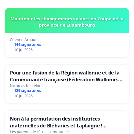
Maintenir les changements volants en Coupe de la
province de Luxembourg
Coenen Arnaud
144 signatures
10 Jul 2026
Pour une fusion de la Région wallonne et de la
Communauté française (Fédération Wallonie-
Bruxelles)
Nicholas Kesteloot
129 signatures
10 Jul 2026
Non à la permutation des institutrices
maternelles de Bléharies et Laplaigne !
Préservons la stabilité de nos enfants.
Les parents de l'école communale …