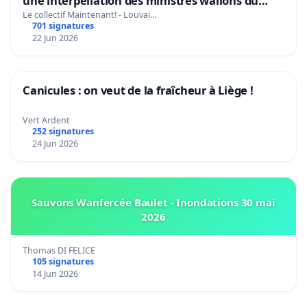
une interpellation des ministres wallons du
climat et de l’environnement.
Le collectif Maintenant! - Louvai…
701 signatures
22 Jun 2026
Canicules : on veut de la fraîcheur à Liège !
Vert Ardent
252 signatures
24 Jun 2026
Sauvons Wanfercée Baulet - Inondations 30 mai
2026
Thomas DI FELICE
105 signatures
14 Jun 2026