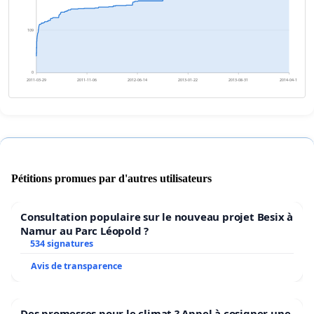
109
0
2011-03-29
2011-11-06
2012-06-14
2013-01-22
2013-08-31
2014-04-10
Pétitions promues par d'autres utilisateurs
Consultation populaire sur le nouveau projet Besix à
Namur au Parc Léopold ?
534 signatures
Avis de transparence
Des promesses pour le climat ? Appel à cosigner une