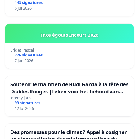
143 signatures
6 Jul 2026
Taxe égouts Incourt 2026
Eric et Pascal
226 signatures
7 Jun 2026
Soutenir le maintien de Rudi Garcia à la tête des
Diables Rouges |Teken voor het behoud van
Rudi Garcia als bondscoach
Jeremy Joris
99 signatures
12 Jul 2026
Des promesses pour le climat ? Appel à cosigner