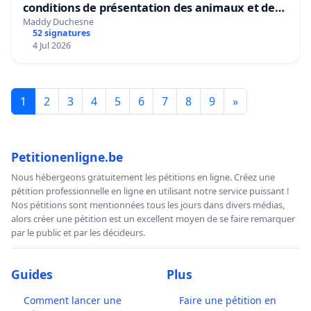
conditions de présentation des animaux et de
mettre fin à la vente d’animaux en magasin
Maddy Duchesne
52 signatures
4 Jul 2026
1
2
3
4
5
6
7
8
9
»
Petitionenligne.be
Nous hébergeons gratuitement les pétitions en ligne. Créez une
pétition professionnelle en ligne en utilisant notre service puissant !
Nos pétitions sont mentionnées tous les jours dans divers médias,
alors créer une pétition est un excellent moyen de se faire remarquer
par le public et par les décideurs.
Guides
Plus
Comment lancer une
Faire une pétition en