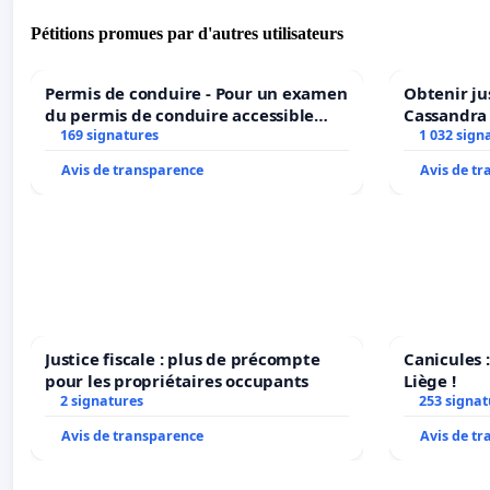
Pétitions promues par d'autres utilisateurs
Permis de conduire - Pour un examen
Obtenir ju
du permis de conduire accessible
Cassandra
dans plusieurs langues à Bruxelles
169 signatures
1 032 sign
Avis de transparence
Avis de t
Justice fiscale : plus de précompte
Canicules :
pour les propriétaires occupants
Liège !
2 signatures
253 signat
Avis de transparence
Avis de t