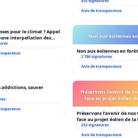
555 signatures
Avis de transparence
ses pour le climat ? Appel
Non aux éoliennes en
 une interpellation des
wallons du climat et de
ures
nement.
Non aux éoliennes en forê
ransparence
2 786 signatures
Avis de transparence
s addictions, sauver
Préservons l'avenir de no
face au projet éolien d
res
ransparence
Préservons l'avenir de nos 
face au projet éolien de la
232 signatures
Avis de transparence