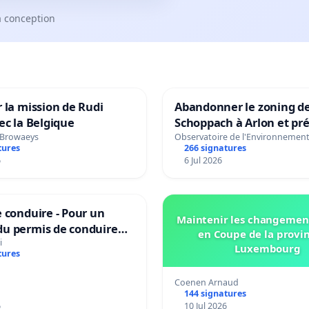
a conception
 la mission de Rudi
Abandonner le zoning d
ec la Belgique
Schoppach à Arlon et pré
site naturel
 Browaeys
Observatoire de l'Environnemen
tures
266 signatures
6
6 Jul 2026
 conduire - Pour un
Maintenir les changemen
u permis de conduire
en Coupe de la provi
e dans plusieurs langues
i
Luxembourg
tures
es
Coenen Arnaud
144 signatures
6
10 Jul 2026