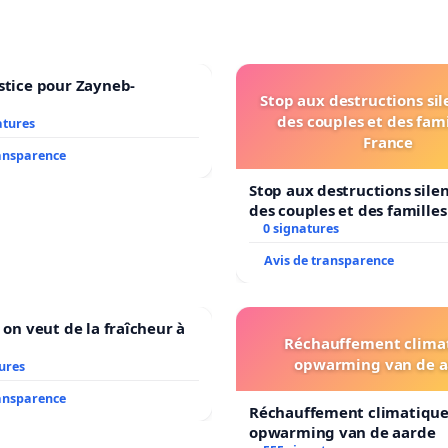
stice pour Zayneb-
Stop aux destructions si
des couples et des fami
atures
France
ransparence
Stop aux destructions sile
des couples et des famille
0 signatures
Avis de transparence
 on veut de la fraîcheur à
Réchauffement clima
opwarming van de a
ures
ransparence
Réchauffement climatique
opwarming van de aarde