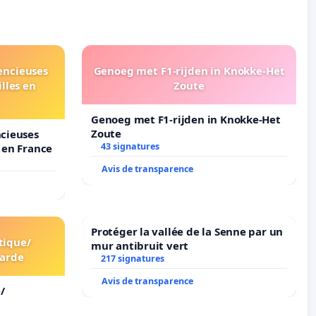
lencieuses
Genoeg met F1-rijden in Knokke-Het
lles en
Zoute
Genoeg met F1-rijden in Knokke-Het
Zoute
ncieuses
43 signatures
s en France
Avis de transparence
Protéger la vallée de la Senne par un
tique/
mur antibruit vert
arde
217 signatures
Avis de transparence
/