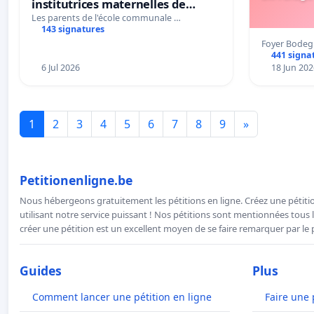
institutrices maternelles de
Bléharies et Laplaigne !
Les parents de l'école communale …
143 signatures
Préservons la stabilité de nos
Foyer Bodeg
enfants.
441 signa
6 Jul 2026
18 Jun 202
1
2
3
4
5
6
7
8
9
»
Petitionenligne.be
Nous hébergeons gratuitement les pétitions en ligne. Créez une pétitio
utilisant notre service puissant ! Nos pétitions sont mentionnées tous l
créer une pétition est un excellent moyen de se faire remarquer par le p
Guides
Plus
Comment lancer une pétition en ligne
Faire une 