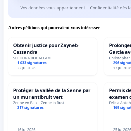
Vos données vous appartiennent
Confidentialité dès l
Autres pétitions qui pourraient vous intéresser
Obtenir justice pour Zayneb-
Prolonger
Cassandra
Garcia av
SEPHORA BOUALLAM
Christopher
1 033 signatures
296 signa
22 Jul 2026
17 Jul 202
Protéger la vallée de la Senne par
Permis de
un mur antibruit vert
examen d
accessibl
Zenne en Paix – Zenne in Rust
Felicia Antoh
217 signatures
169 signa
à Bruxell
16 Jul 2026
25 Jul 202