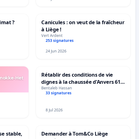
imat ?
Canicules : on veut de la fraîcheur
à Liège !
tres
…
Vert Ardent
253 signatures
24 Jun 2026
Rétablir des conditions de vie
Knokke-Het
dignes à la chaussée d'Anvers 61
et 63
Bentaleb Hassan
33 signatures
8 Jul 2026
se stable,
Demander à Tom&Co Liège