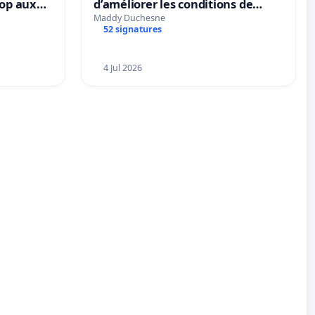
top aux
d’améliorer les conditions de
le
présentation des animaux et de
Maddy Duchesne
52 signatures
mettre fin à la vente d’animaux
en magasin
4 Jul 2026