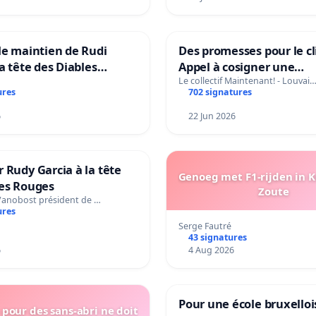
le maintien de Rudi
Des promesses pour le cl
la tête des Diables
Appel à cosigner une
Teken voor het behoud
interpellation des minis
Le collectif Maintenant! - Louvai
ures
702 signatures
Garcia als bondscoach
wallons du climat et de
l’environnement.
6
22 Jun 2026
 Rudy Garcia à la tête
Genoeg met F1-rijden in 
les Rouges
Zoute
Vanobost président de …
ures
Serge Fautré
43 signatures
6
4 Aug 2026
Pour une école bruxelloi
pour des sans-abri ne doit