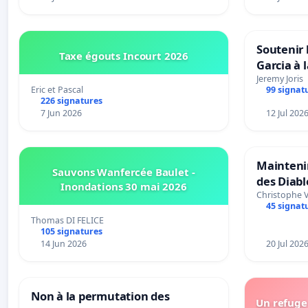
Soutenir 
Taxe égouts Incourt 2026
Garcia à 
Rouges |
Jeremy Joris
Eric et Pascal
99 signat
van Rudi 
226 signatures
7 Jun 2026
12 Jul 202
Maintenir
Sauvons Wanfercée Baulet -
des Diab
Inondations 30 mai 2026
Christophe 
45 signat
Thomas DI FELICE
105 signatures
14 Jun 2026
20 Jul 202
Non à la permutation des
Un refuge 