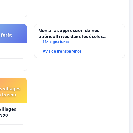
Non à la suppression de nos
 forêt
puéricultrices dans les écoles
184 signatures
communale de Flémalle !
t
Avis de transparence
s villages
e la N90
villages
 N90