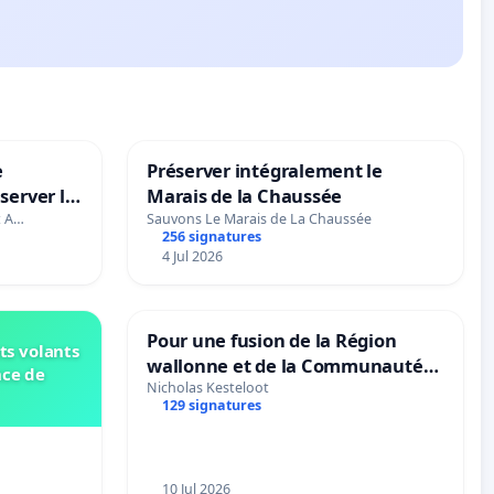
e
Préserver intégralement le
server le
Marais de la Chaussée
t A…
Sauvons Le Marais de La Chaussée
256 signatures
4 Jul 2026
Pour une fusion de la Région
ts volants
wallonne et de la Communauté
nce de
française (Fédération Wallonie-
Nicholas Kesteloot
129 signatures
Bruxelles)
10 Jul 2026