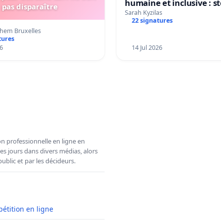
humaine et inclusive : s
pas disparaître
réformes qui fragilisent 
Sarah Kyzilas
22 signatures
primaire
hem Bruxelles
tures
6
14 Jul 2026
n professionnelle en ligne en
es jours dans divers médias, alors
ublic et par les décideurs.
pétition en ligne