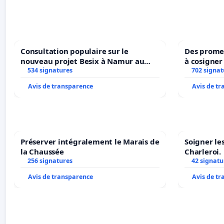
Consultation populaire sur le
Des promes
nouveau projet Besix à Namur au
à cosigner
Parc Léopold ?
534 signatures
ministres 
702 signat
l’environ
Avis de transparence
Avis de t
Préserver intégralement le Marais de
Soigner le
la Chaussée
Charleroi.
256 signatures
42 signatu
Avis de transparence
Avis de t