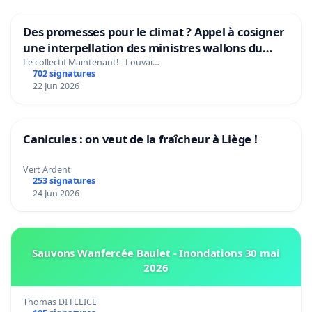
Des promesses pour le climat ? Appel à cosigner
une interpellation des ministres wallons du
climat et de l’environnement.
Le collectif Maintenant! - Louvai…
702 signatures
22 Jun 2026
Canicules : on veut de la fraîcheur à Liège !
Vert Ardent
253 signatures
24 Jun 2026
Sauvons Wanfercée Baulet - Inondations 30 mai
2026
Thomas DI FELICE