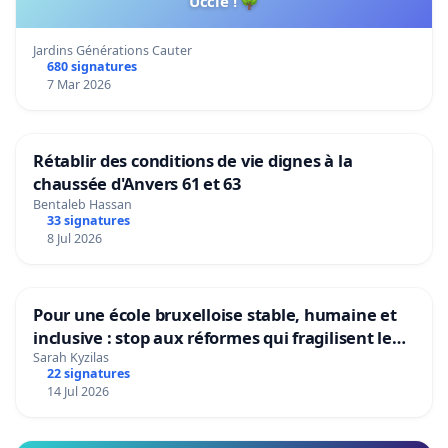
Uccle ! 🌳
Jardins Générations Cauter
680 signatures
7 Mar 2026
Rétablir des conditions de vie dignes à la
chaussée d'Anvers 61 et 63
Bentaleb Hassan
33 signatures
8 Jul 2026
Pour une école bruxelloise stable, humaine et
inclusive : stop aux réformes qui fragilisent le
primaire
Sarah Kyzilas
22 signatures
14 Jul 2026