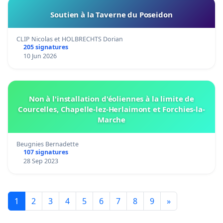
Soutien à la Taverne du Poseidon
CLIP Nicolas et HOLBRECHTS Dorian
205 signatures
10 Jun 2026
Non à l'installation d'éoliennes à la limite de
Courcelles, Chapelle-lez-Herlaimont et Forchies-la-
Marche
Beugnies Bernadette
107 signatures
28 Sep 2023
1
2
3
4
5
6
7
8
9
»