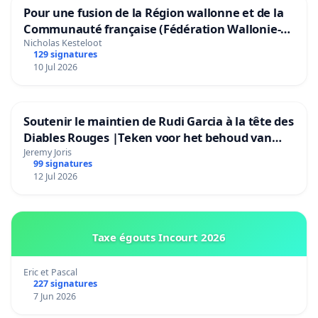
Pour une fusion de la Région wallonne et de la
Communauté française (Fédération Wallonie-
Bruxelles)
Nicholas Kesteloot
129 signatures
10 Jul 2026
Soutenir le maintien de Rudi Garcia à la tête des
Diables Rouges |Teken voor het behoud van
Rudi Garcia als bondscoach
Jeremy Joris
99 signatures
12 Jul 2026
Taxe égouts Incourt 2026
Eric et Pascal
227 signatures
7 Jun 2026