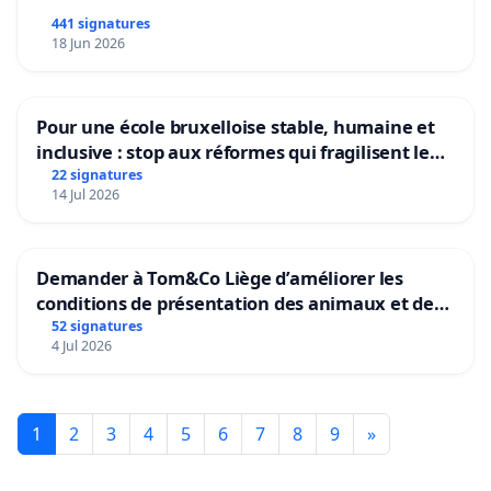
441 signatures
18 Jun 2026
Pour une école bruxelloise stable, humaine et
inclusive : stop aux réformes qui fragilisent le
primaire
22 signatures
14 Jul 2026
Demander à Tom&Co Liège d’améliorer les
conditions de présentation des animaux et de
mettre fin à la vente d’animaux en magasin
52 signatures
4 Jul 2026
1
2
3
4
5
6
7
8
9
»