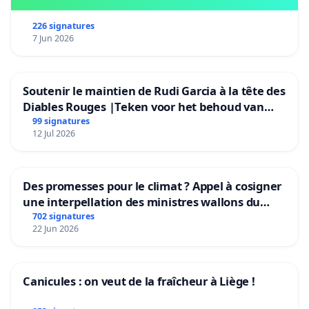
226 signatures
7 Jun 2026
Soutenir le maintien de Rudi Garcia à la tête des
Diables Rouges |Teken voor het behoud van
Rudi Garcia als bondscoach
99 signatures
12 Jul 2026
Des promesses pour le climat ? Appel à cosigner
une interpellation des ministres wallons du
climat et de l’environnement.
702 signatures
22 Jun 2026
Canicules : on veut de la fraîcheur à Liège !