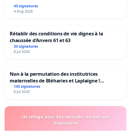
43 signatures
4 Aug 2026
Rétablir des conditions de vie dignes à la
chaussée d'Anvers 61 et 63
33 signatures
8 Jul 2026
Non à la permutation des institutrices
maternelles de Bléharies et Laplaigne !
Préservons la stabilité de nos enfants.
143 signatures
6 Jul 2026
Un refuge pour des sans-abri ne doit pas
disparaître