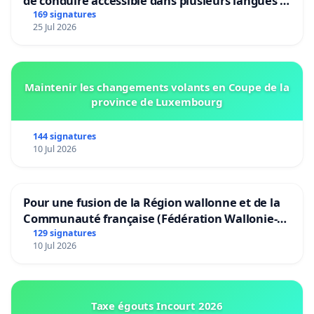
de conduire accessible dans plusieurs langues à
Bruxelles
169 signatures
25 Jul 2026
Maintenir les changements volants en Coupe de la
province de Luxembourg
144 signatures
10 Jul 2026
Pour une fusion de la Région wallonne et de la
Communauté française (Fédération Wallonie-
Bruxelles)
129 signatures
10 Jul 2026
Taxe égouts Incourt 2026