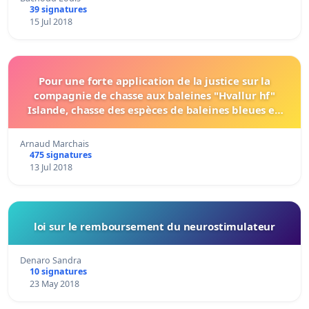
39 signatures
15 Jul 2018
Pour une forte application de la justice sur la
compagnie de chasse aux baleines "Hvallur hf"
Islande, chasse des espèces de baleines bleues en
voie de disparition. For a strong justice enforcemen
Arnaud Marchais
475 signatures
13 Jul 2018
loi sur le remboursement du neurostimulateur
Denaro Sandra
10 signatures
23 May 2018