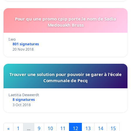
Pour qu une promo cpip porte.le nom de Sadia
Medouakh Bruss
I.wo
801 signatures
20 Nov 2018
Trouver une solution pour pouvoir se garer à l'école
Communale de Pecq
Laetitia Deweerdt
8 signatures
3 Oct 2018
«
1
...
9
10
11
12
13
14
15