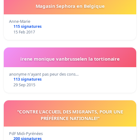
Magasin Sephora en Belgique
Anne-Marie
115 signatures
15 Feb 2017
irene monique vanbrusselen la tortionaire
anonyme n'ayant pas peur des cons…
113 signatures
29 Sep 2015
"CONTRE L'ACCUEIL DES MIGRANTS, POUR UNE
PRÉFÉRENCE NATIONALE!"
PdF Midi-Pyrénées
200 signatures