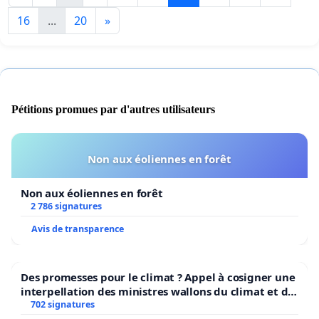
16
...
20
»
Pétitions promues par d'autres utilisateurs
Non aux éoliennes en forêt
Non aux éoliennes en forêt
2 786 signatures
Avis de transparence
Des promesses pour le climat ? Appel à cosigner une
interpellation des ministres wallons du climat et de
l’environnement.
702 signatures