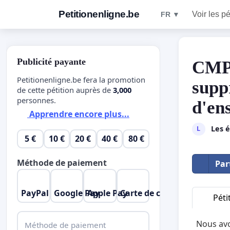
Petitionenligne.be
Voir les pé
FR ▼
Publicité payante
CMPP
Petitionenligne.be fera la promotion
supp
de cette pétition auprès de
3,000
personnes.
d'ens
Apprendre encore plus...
Les 
L
5 €
10 €
20 €
40 €
80 €
Méthode de paiement
Par
PayPal
Google Pay
Apple Pay
Carte de crédit
Péti
Nous avo
Méthode de paiement