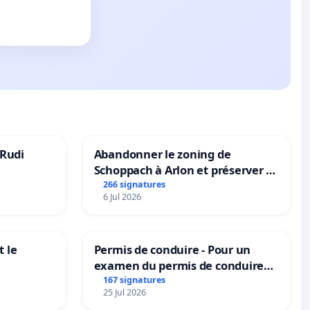
 Rudi
Abandonner le zoning de
Schoppach à Arlon et préserver le
site naturel
266 signatures
6 Jul 2026
 le
Permis de conduire - Pour un
examen du permis de conduire
accessible dans plusieurs langues
167 signatures
25 Jul 2026
à Bruxelles