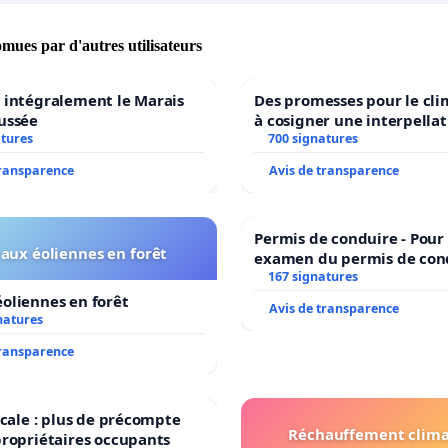
omues par d'autres utilisateurs
 intégralement le Marais
Des promesses pour le cli
ussée
à cosigner une interpellat
atures
ministres wallons du clim
700 signatures
l’environnement.
transparence
Avis de transparence
Permis de conduire - Pour
aux éoliennes en forêt
examen du permis de con
accessible dans plusieurs 
167 signatures
Bruxelles
oliennes en forêt
Avis de transparence
natures
transparence
iscale : plus de précompte
Réchauffement clima
propriétaires occupants