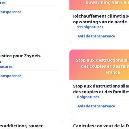
opwarming van de 
res
transparence
Réchauffement climatiqu
opwarming van de aarde
555 signatures
Avis de transparence
ustice pour Zayneb-
Stop aux destructions si
a
des couples et des fam
natures
France
transparence
Stop aux destructions sil
des couples et des famille
0 signatures
Avis de transparence
es addictions, sauver
Canicules : on veut de la f