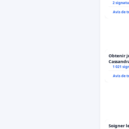
2 signatu
Avis de 
Obtenir j
Cassandr
1 021 sig
Avis de 
Soigner l