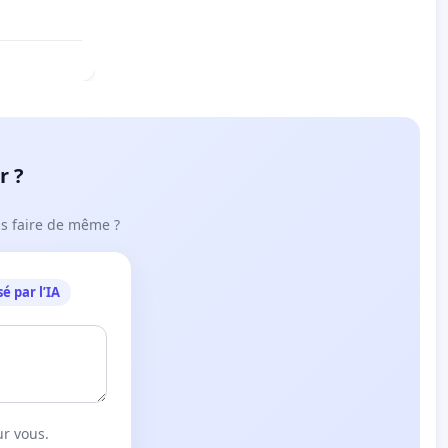
r ?
ous faire de même ?
é par l’IA
ur vous.