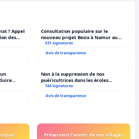
mat ? Appel
Consultation populaire sur le
ion des
nouveau projet Besix à Namur au
at et de
Parc Léopold ?
531 signatures
Avis de transparence
 un
Non à la suppression de nos
duire
puéricultrices dans les écoles
langues à
184 signatures
communale de Flémalle !
Avis de transparence
tique/
Préservons l'avenir de nos villages