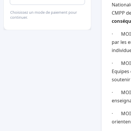
National
CMPP de 
Choisissez un mode de paiement pour
continuer.
conséq
· MOINS
par les 
individu
· MOINS
Equipes 
soutenir
· MOINS
enseigna
· MOINS 
orienten