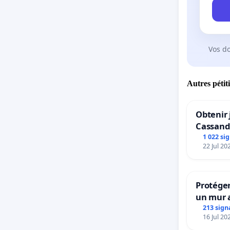
Vos d
Autres pétit
Obtenir 
Cassand
1 022 si
22 Jul 20
Protéger
un mur a
213 sign
16 Jul 20