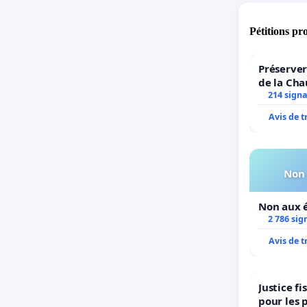
Pétitions pr
Préserver
de la Cha
214 sign
Avis de 
Non 
Non aux é
2 786 sig
Avis de 
Justice f
pour les 