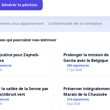
Générer la pétition
onnées vous appartiennent
Confidentialité dès la conception
ions qui pourraient vous intéresser
justice pour Zayneb-
Prolonger la mission de
ra
Garcia avec la Belgique
gnatures
296 signatures
26
17 Jul 2026
 la vallée de la Senne par
Préserver intégralement
ntibruit vert
Marais de la Chaussée
atures
214 signatures
26
4 Jul 2026