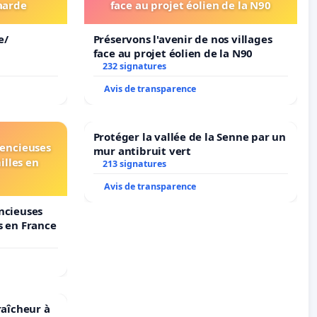
aarde
face au projet éolien de la N90
e/
Préservons l'avenir de nos villages
face au projet éolien de la N90
232 signatures
Avis de transparence
Protéger la vallée de la Senne par un
lencieuses
mur antibruit vert
illes en
213 signatures
Avis de transparence
encieuses
s en France
raîcheur à