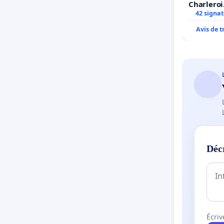
Charleroi
42 signa
Avis de 
Déc
Écriv