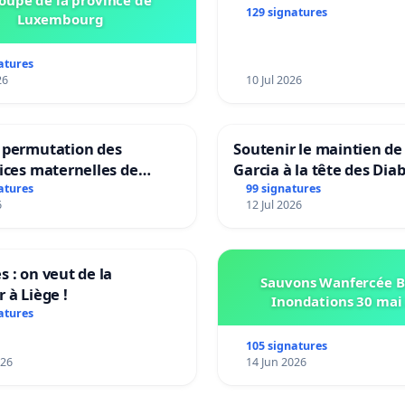
française (Fédération W
129 signatures
Luxembourg
Bruxelles)
atures
26
10 Jul 2026
a permutation des
Soutenir le maintien de
rices maternelles de
Garcia à la tête des Dia
s et Laplaigne !
Rouges |Teken voor he
atures
99 signatures
6
12 Jul 2026
ns la stabilité de nos
van Rudi Garcia als bon
s : on veut de la
Sauvons Wanfercée Ba
r à Liège !
Inondations 30 mai
atures
105 signatures
026
14 Jun 2026