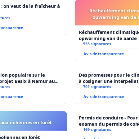
 : on veut de la fraîcheur à
Réchauffement clima
opwarming van de 
atures
transparence
Réchauffement climatiqu
opwarming van de aarde
555 signatures
Avis de transparence
ion populaire sur le
Des promesses pour le cli
projet Besix à Namur au
à cosigner une interpellat
old ?
atures
ministres wallons du clim
701 signatures
l’environnement.
transparence
Avis de transparence
Permis de conduire - Pour
aux éoliennes en forêt
examen du permis de con
accessible dans plusieurs 
169 signatures
Bruxelles
oliennes en forêt