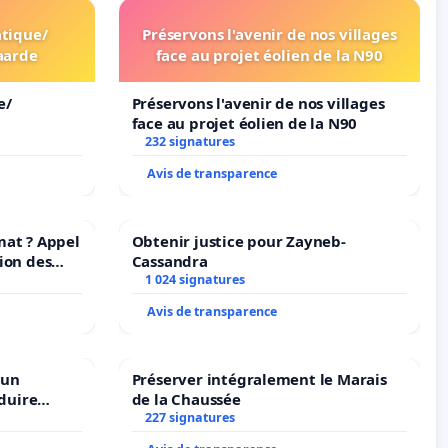
tique/
Préservons l'avenir de nos villages
aarde
face au projet éolien de la N90
e/
Préservons l'avenir de nos villages
face au projet éolien de la N90
232 signatures
Avis de transparence
mat ? Appel
Obtenir justice pour Zayneb-
ion des
Cassandra
at et de
1 024 signatures
Avis de transparence
 un
Préserver intégralement le Marais
duire
de la Chaussée
langues à
227 signatures