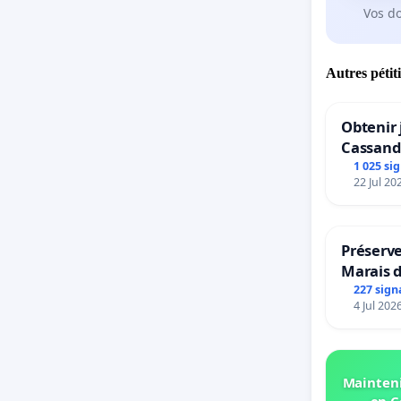
Vos d
Autres pétit
Obtenir 
Cassand
1 025 si
22 Jul 20
Préserve
Marais 
227 sign
4 Jul 202
Mainteni
en C