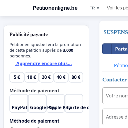
Petitionenligne.be
Voir les pé
FR ▼
SUSPENS
Publicité payante
Petitionenligne.be fera la promotion
Parta
de cette pétition auprès de
3,000
personnes.
Apprendre encore plus...
Pétiti
5 €
10 €
20 €
40 €
80 €
Contacter 
Méthode de paiement
Votre no
PayPal
Google Pay
Apple Pay
Carte de crédit
Adresse d
Méthode de paiement