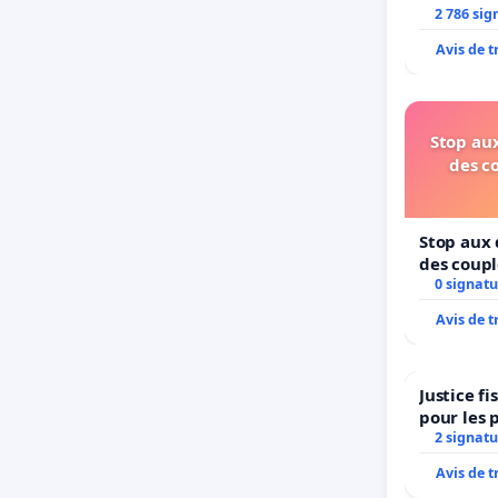
2 786 sig
Avis de 
Stop aux
des c
Stop aux 
des coupl
0 signatu
Avis de 
Justice f
pour les 
2 signatu
Avis de 