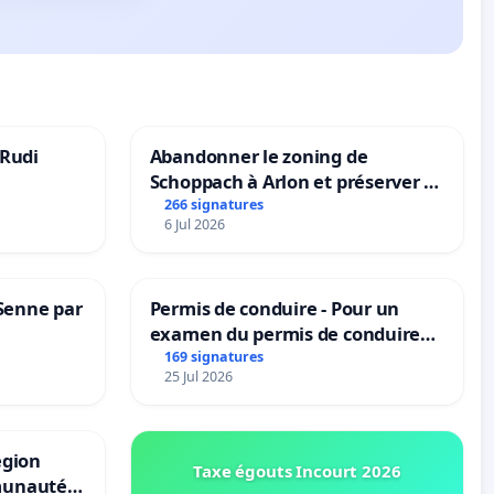
 Rudi
Abandonner le zoning de
Schoppach à Arlon et préserver le
site naturel
266 signatures
6 Jul 2026
 Senne par
Permis de conduire - Pour un
examen du permis de conduire
accessible dans plusieurs langues
169 signatures
25 Jul 2026
à Bruxelles
égion
Taxe égouts Incourt 2026
munauté