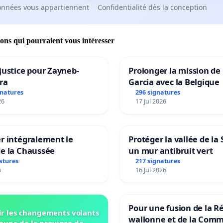
onnées vous appartiennent
Confidentialité dès la conception
ions qui pourraient vous intéresser
justice pour Zayneb-
Prolonger la mission de
ra
Garcia avec la Belgique
gnatures
296 signatures
26
17 Jul 2026
r intégralement le
Protéger la vallée de la
de la Chaussée
un mur antibruit vert
atures
217 signatures
6
16 Jul 2026
Pour une fusion de la R
r les changements volants
wallonne et de la Com
oupe de la province de