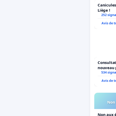
Canicules
Liège !
252 sign
Avis de 
Consultat
nouveau 
Parc Léop
534 sign
Avis de 
Non 
Non aux é