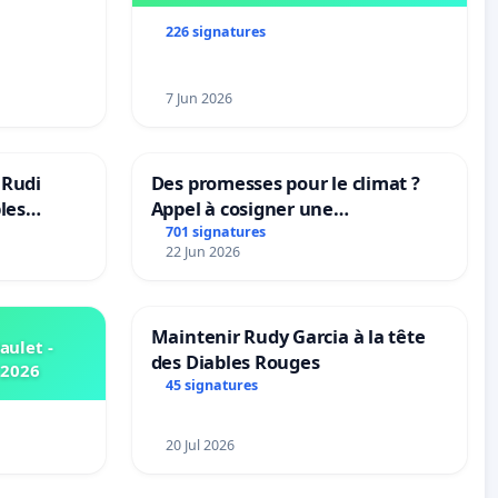
allonie-
226 signatures
7 Jun 2026
 Rudi
Des promesses pour le climat ?
bles
Appel à cosigner une
t behoud
interpellation des ministres
701 signatures
22 Jun 2026
dscoach
wallons du climat et de
l’environnement.
Maintenir Rudy Garcia à la tête
ulet -
des Diables Rouges
 2026
45 signatures
20 Jul 2026