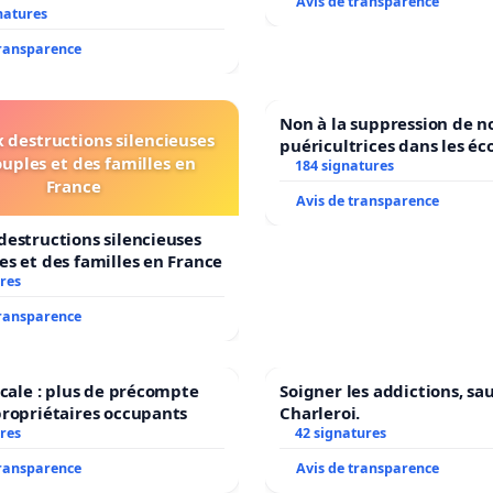
Avis de transparence
natures
transparence
Non à la suppression de n
 destructions silencieuses
puéricultrices dans les éc
ouples et des familles en
184 signatures
communale de Flémalle !
France
Avis de transparence
destructions silencieuses
es et des familles en France
res
transparence
iscale : plus de précompte
Soigner les addictions, sa
propriétaires occupants
Charleroi.
res
42 signatures
transparence
Avis de transparence