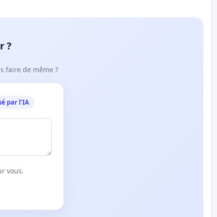
r ?
ous faire de même ?
é par l’IA
ur vous.