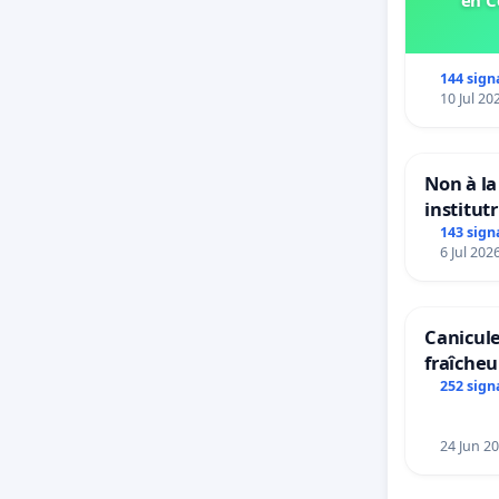
144 sign
10 Jul 20
Non à l
institut
Bléharie
143 sign
6 Jul 202
Préservo
enfants.
Canicule
fraîcheu
252 sign
24 Jun 2