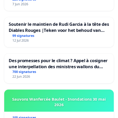
7 Jun 2026
Soutenir le maintien de Rudi Garcia à la tête des
Diables Rouges |Teken voor het behoud van
Rudi Garcia als bondscoach
99 signatures
12 Jul 2026
Des promesses pour le climat ? Appel à cosigner
une interpellation des ministres wallons du
climat et de l’environnement.
700 signatures
22 Jun 2026
Sauvons Wanfercée Baulet - Inondations 30 mai
2026
105 signatures