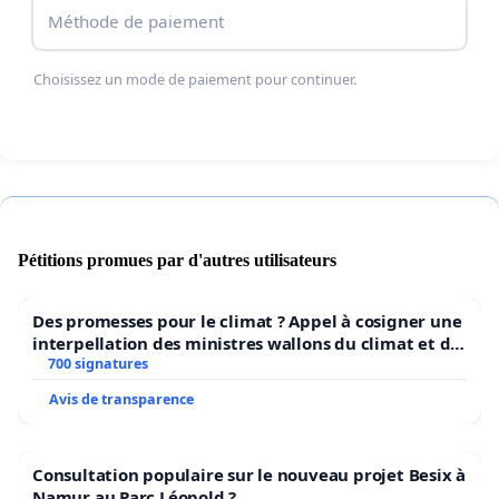
Méthode de paiement
Choisissez un mode de paiement pour continuer.
Pétitions promues par d'autres utilisateurs
Des promesses pour le climat ? Appel à cosigner une
interpellation des ministres wallons du climat et de
l’environnement.
700 signatures
Avis de transparence
Consultation populaire sur le nouveau projet Besix à
Namur au Parc Léopold ?