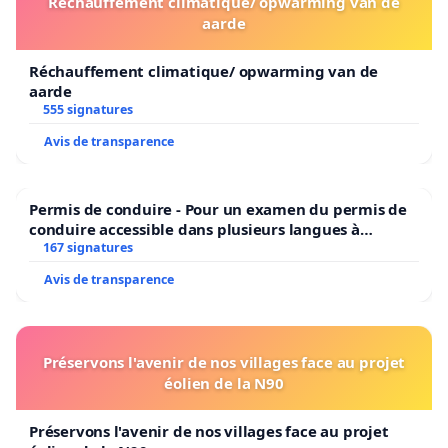
Réchauffement climatique/ opwarming van de
aarde
Réchauffement climatique/ opwarming van de
aarde
555 signatures
Avis de transparence
Permis de conduire - Pour un examen du permis de
conduire accessible dans plusieurs langues à
Bruxelles
167 signatures
Avis de transparence
Préservons l'avenir de nos villages face au projet
éolien de la N90
Préservons l'avenir de nos villages face au projet