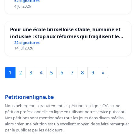
mettre fin à la vente d’animaux en magasin
52 signatures
4 Jul 2026
Pour une école bruxelloise stable, humaine et
inclusive : stop aux réformes qui fragilisent le
primaire
22 signatures
14 Jul 2026
1
2
3
4
5
6
7
8
9
»
Petitionenligne.be
Nous hébergeons gratuitement les pétitions en ligne. Créez une
pétition professionnelle en ligne en utilisant notre service puissant !
Nos pétitions sont mentionnées tous les jours dans divers médias,
alors créer une pétition est un excellent moyen de se faire remarquer
par le public et par les décideurs.