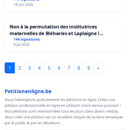
18 Jun 2026
Non à la permutation des institutrices
maternelles de Bléharies et Laplaigne !
Préservons la stabilité de nos enfants.
144 signatures
6 Jul 2026
1
2
3
4
5
6
7
8
9
»
Petitionenligne.be
Nous hébergeons gratuitement les pétitions en ligne. Créez une
pétition professionnelle en ligne en utilisant notre service puissant !
Nos pétitions sont mentionnées tous les jours dans divers médias,
alors créer une pétition est un excellent moyen de se faire remarquer
par le public et par les décideurs.