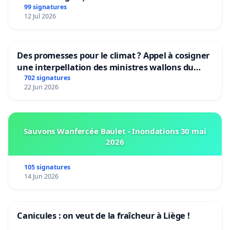
Rudi Garcia als bondscoach
99 signatures
12 Jul 2026
Des promesses pour le climat ? Appel à cosigner
une interpellation des ministres wallons du
climat et de l’environnement.
702 signatures
22 Jun 2026
Sauvons Wanfercée Baulet - Inondations 30 mai
2026
105 signatures
14 Jun 2026
Canicules : on veut de la fraîcheur à Liège !