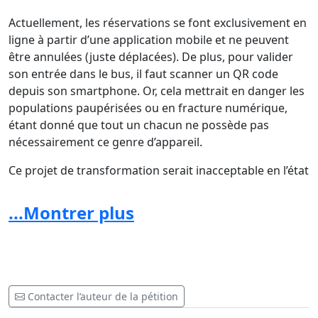
Actuellement, les réservations se font exclusivement en
ligne à partir d’une application mobile et ne peuvent
être annulées (juste déplacées). De plus, pour valider
son entrée dans le bus, il faut scanner un QR code
depuis son smartphone. Or, cela mettrait en danger les
populations paupérisées ou en fracture numérique,
étant donné que tout un chacun ne possède pas
nécessairement ce genre d’appareil.
Ce projet de transformation serait inacceptable en l’état
actuel des choses.
...Montrer plus
Nous demandons donc le maintien de la ligne 56 dans
sa formule actuelle. Des solutions doivent être trouvées
pour éviter une telle rupture de charge.
Contacter l’auteur de la pétition