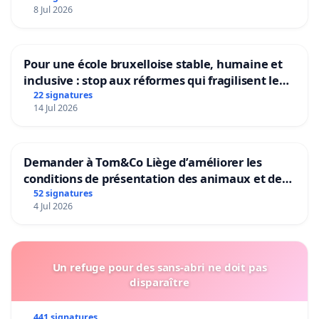
8 Jul 2026
Pour une école bruxelloise stable, humaine et
inclusive : stop aux réformes qui fragilisent le
primaire
22 signatures
14 Jul 2026
Demander à Tom&Co Liège d’améliorer les
conditions de présentation des animaux et de
mettre fin à la vente d’animaux en magasin
52 signatures
4 Jul 2026
Un refuge pour des sans-abri ne doit pas
disparaître
441 signatures