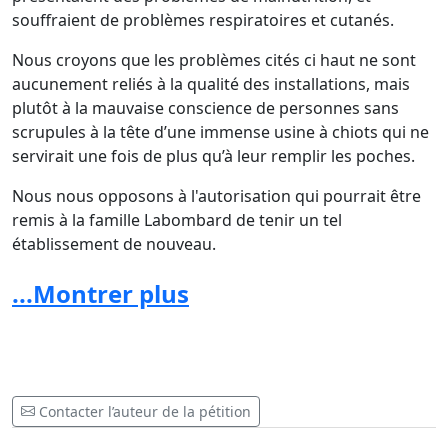
souffraient de problèmes respiratoires et cutanés.
Nous croyons que les problèmes cités ci haut ne sont
aucunement reliés à la qualité des installations, mais
plutôt à la mauvaise conscience de personnes sans
scrupules à la tête d’une immense usine à chiots qui ne
servirait une fois de plus qu’à leur remplir les poches.
Nous nous opposons à l'autorisation qui pourrait être
remis à la famille Labombard de tenir un tel
établissement de nouveau.
Une manifestation pourrait être organisée devant le
...Montrer plus
Palais de justice de Gatineau. De plus amples
informations suivront à ce sujet.
______________________________________________________________
Contacter l’auteur de la pétition
Last September, one of the largest seizures ever carried out by Humane
Society International Canada (HSI) took place at the
"Paws R Us"
puppy