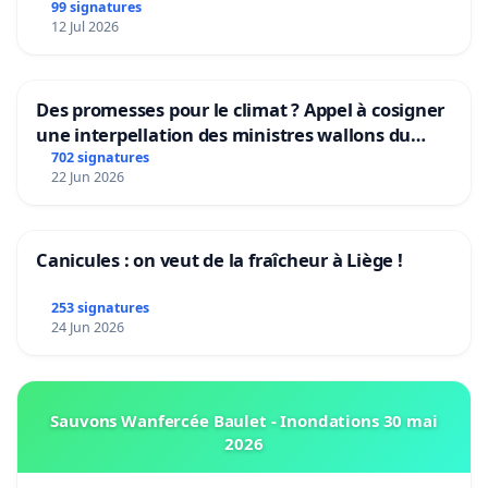
Rudi Garcia als bondscoach
99 signatures
12 Jul 2026
Des promesses pour le climat ? Appel à cosigner
une interpellation des ministres wallons du
climat et de l’environnement.
702 signatures
22 Jun 2026
Canicules : on veut de la fraîcheur à Liège !
253 signatures
24 Jun 2026
Sauvons Wanfercée Baulet - Inondations 30 mai
2026