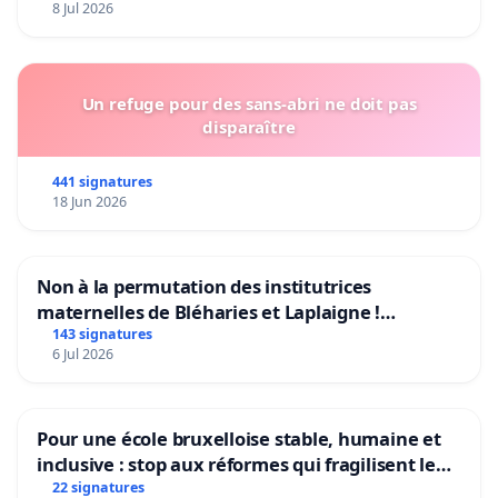
8 Jul 2026
Un refuge pour des sans-abri ne doit pas
disparaître
441 signatures
18 Jun 2026
Non à la permutation des institutrices
maternelles de Bléharies et Laplaigne !
Préservons la stabilité de nos enfants.
143 signatures
6 Jul 2026
Pour une école bruxelloise stable, humaine et
inclusive : stop aux réformes qui fragilisent le
primaire
22 signatures