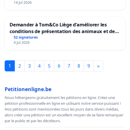
14 Jul 2026
Demander à Tom&Co Liège d’améliorer les
conditions de présentation des animaux et de
mettre fin à la vente d’animaux en magasin
52 signatures
4 Jul 2026
1
2
3
4
5
6
7
8
9
»
Petitionenligne.be
Nous hébergeons gratuitement les pétitions en ligne. Créez une
pétition professionnelle en ligne en utilisant notre service puissant !
Nos pétitions sont mentionnées tous les jours dans divers médias,
alors créer une pétition est un excellent moyen de se faire remarquer
par le public et par les décideurs.