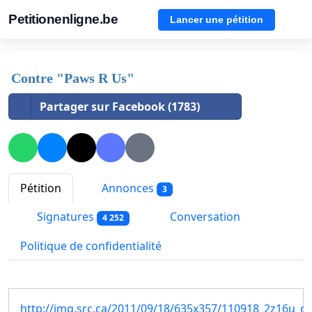
Petitionenligne.be
Lancer une pétition
Contre "Paws R Us"
Partager sur Facebook (1783)
Pétition
Annonces
3
Signatures
Conversation
4 252
Politique de confidentialité
http://img.src.ca/2011/09/18/635x357/110918_2z16u_ou