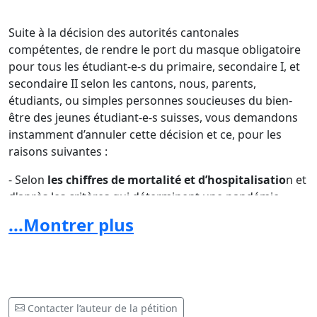
Suite à la décision des autorités cantonales
compétentes, de rendre le port du masque obligatoire
pour tous les étudiant-e-s du primaire, secondaire I, et
secondaire II selon les cantons, nous, parents,
étudiants, ou simples personnes soucieuses du bien-
être des jeunes étudiant-e-s suisses, vous demandons
instamment d’annuler cette décision et ce, pour les
raisons suivantes :
- Selon
les chiffres de mortalité et d’hospitalisatio
n et
d'après les critères qui déterminent une pandémie
définis par l’OMS, il nous parait totalement
...Montrer plus
disproportionné d’imposer une telle mesure
(Chiffres de
l’OFSP de la semaine 41 (5-11.10.2020) : annexe 1).
-
Les enseignant-e-s ne sont pas sensibilisés aux
possibles risques du masque
pour la santé. Les effets
Contacter l’auteur de la pétition
secondaires sont connus et annoncés par l’OMS