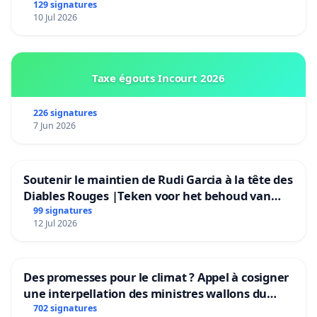
Bruxelles)
129 signatures
santé de nos enfants, qui pèsent également sur les
10 Jul 2026
parents et l’ensemble du personnel enseignant.
Nous nous opposons fermement à la mise en péril de la
santé de nos jeunes, porteurs de masques à la journée,
Taxe égouts Incourt 2026
devant subir ces mesures insensées et se retrouvant
inutilement affaiblis physiquement et/ou mentalement,
226 signatures
lorsque leur corps devrait être au plus fort de sa forme.
7 Jun 2026
Par souci de préserver la santé physique et
Soutenir le maintien de Rudi Garcia à la tête des
psychique de nos enfants, nous, signataires de cette
Diables Rouges |Teken voor het behoud van
pétition, vous exhortons à reconsidérer la décision
Rudi Garcia als bondscoach
99 signatures
de rendre obligatoire le port du masque dans les
12 Jul 2026
établissements scolaires.
« Mouvement Suisse pour la Liberté Citoyenne. »
Des promesses pour le climat ? Appel à cosigner
www.mslc.ch
une interpellation des ministres wallons du
climat et de l’environnement.
702 signatures