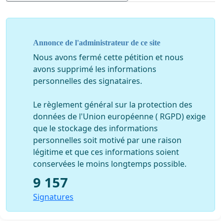
(annexe 2),
les principales répercussions sur la santé
étant liées à l’
hypercapnie
.
Il apparait ici primordial d’en reconnaître les
Annonce de l'administrateur de ce site
symptômes, ceux-ci nécessitant un arrêt immédiat du
Nous avons fermé cette pétition et nous
masque.
avons supprimé les informations
personnelles des signataires.
Comme vous ne pouvez l’ignorer, le port du masque
provoque une augmentation du taux de CO2 dans le
Le règlement général sur la protection des
sang, en raison de son accumulation dans le masque.
données de l'Union européenne ( RGPD) exige
Cette augmentation du dioxyde de carbone se produit
que le stockage des informations
déjà après quelques respirations
(annexe 3).
personnelles soit motivé par une raison
L'hypercapnie peut avoir plusieurs effets :
légitime et que ces informations soient
conservées le moins longtemps possible.
➢ Limiter les fonctions cérébrales. Les premiers
9 157
symptômes sont des maux de tête (fait actuellement
bien courant chez nos étudiant-e-s), des malaises, des
Signatures
vertiges, une difficulté à se concentrer, de la fatigue, et
enfin de la confusion.