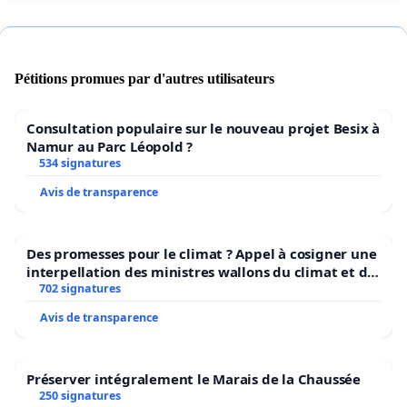
➢Mais elle peut également avoir une action sur les
tissus : peau rougie, érythème, secousses musculaires…
Pétitions promues par d'autres utilisateurs
➢Au niveau cardiaque : une augmentation de la
fréquence cardiaque ou des palpitations.
Consultation populaire sur le nouveau projet Besix à
Namur au Parc Léopold ?
➢ À un stade avancé : panique, convulsions, baisse de la
534 signatures
pression artérielle, altération de la conscience et perte
Avis de transparence
de connaissance.
➢ Une fonction pulmonaire altérée.
Des promesses pour le climat ? Appel à cosigner une
interpellation des ministres wallons du climat et de
En tenant compte du fait que les adolescent-e-s
l’environnement.
702 signatures
malades doivent rester à la maison, seules les
Avis de transparence
personnes asymptomatiques
se rendent en classe.
Quel que soit l'âge, il a été observé que les personnes
infectées de manière asymptomatique ne présentent
Préserver intégralement le Marais de la Chaussée
pas un risque élevé d’infection (seul. 0,3%),
…
Donc
250 signatures