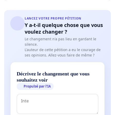
➢ Le masque doit être correctement placé sur la
bouche, le nez et les joues. Sur les bords, il doit être
LANCEZ VOTRE PROPRE PÉTITION
ajusté au plus près possible pour minimiser la
Y a-t-il quelque chose que vous
pénétration d’air sur les côtés.
voulez changer ?
➢ Lors de la première utilisation du masque, il convient
Le changement n'a pas lieu en gardant le
de vérifier si le masque laisse passer suffisamment d’air
silence.
afin de gêner le moins possible la respiration normale.
L'auteur de cette pétition a eu le courage de
ses opinions. Allez-vous faire de même ?
➢ Un masque humidifié doit être retiré immédiatement
et remplacé si nécessaire.
Décrivez le changement que vous
➢ L’extérieur du masque utilisé est potentiellement
souhaitez voir
pathogène. Pour éviter une contamination par les
Propulsé par l’IA
mains, il ne faut pas le toucher.
➢ Après avoir retiré le masque correctement, il convient
de se laver soigneusement les mains (au moins 20-30
secondes avec du savon) et/ou désinfecter.