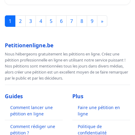
Children during the COVID-19 Epidemic THE JOURNAL OF
PEDIATRICS 2020
15
OMS Coronavirus disease (COVID-19) Situation Report –
1
2
3
4
5
6
7
8
9
»
209
16
Society for Hospital Hygiene (DGKH), La société
Petitionenligne.be
allemande de pédiatrie Maladies infectieuses (DGPI),
Nous hébergeons gratuitement les pétitions en ligne. Créez une
l'Académie allemande de médecine de l'enfant et de
pétition professionnelle en ligne en utilisant notre service puissant !
l'adolescent (DAKJ), le Society for Hygiene, Environmental
Nos pétitions sont mentionnées tous les jours dans divers médias,
Medicine and Preventive Medicine (GHUP))
alors créer une pétition est un excellent moyen de se faire remarquer
par le public et par les décideurs.
17
Small droplet aerosols in poorly ventilated spaces and
SARS-CoV-2 transmission, The Lancet Respiratory Medicine, 1
Juillet 2020
It is Time to Address Airborne Transmission of
Guides
Plus
COVID-19, par Lidia Morawska et Donald K Milton, 2020,
Comment lancer une
Faire une pétition en
Published by Oxford University Press for the Infectious
pétition en ligne
ligne
Diseases Society of America.
Comment rédiger une
Politique de
18
«
Conseils relatifs au port du masque dans les espaces
pétition ?
confidentialité