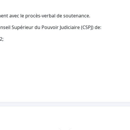
ent avec le procès-verbal de soutenance.
eil Supérieur du Pouvoir Judiciaire (CSPJ) de:
2;
des 18 juridictions du pays;
avec leur procès-verbal de soutenance.