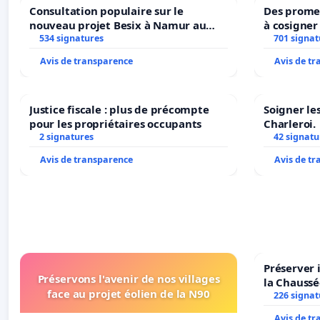
Consultation populaire sur le
Des promes
nouveau projet Besix à Namur au
à cosigner
Parc Léopold ?
534 signatures
ministres 
701 signat
l’environ
Avis de transparence
Avis de t
Justice fiscale : plus de précompte
Soigner le
pour les propriétaires occupants
Charleroi.
2 signatures
42 signatu
Avis de transparence
Avis de t
Préserver 
Préservons l'avenir de nos villages
la Chaussé
face au projet éolien de la N90
226 signat
Avis de t