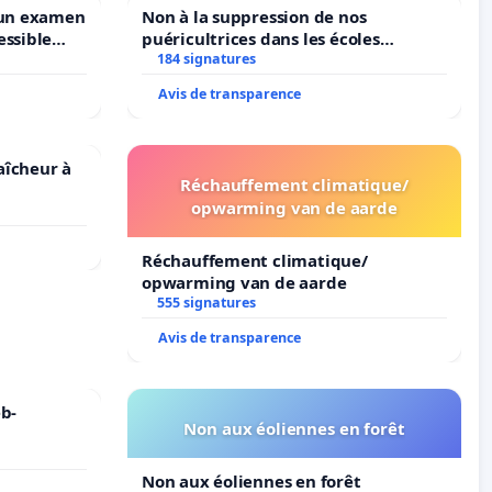
 un examen
Non à la suppression de nos
essible
puéricultrices dans les écoles
ruxelles
184 signatures
communale de Flémalle !
Avis de transparence
raîcheur à
Réchauffement climatique/
opwarming van de aarde
Réchauffement climatique/
opwarming van de aarde
555 signatures
Avis de transparence
b-
Non aux éoliennes en forêt
Non aux éoliennes en forêt