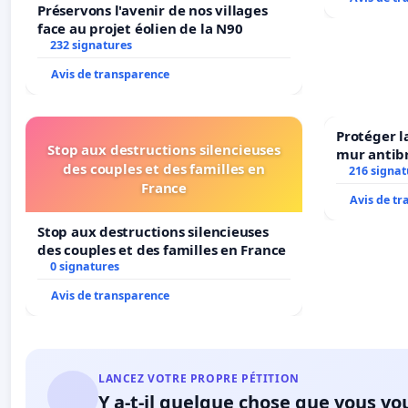
Préservons l'avenir de nos villages
face au projet éolien de la N90
232 signatures
Avis de transparence
Protéger l
Stop aux destructions silencieuses
mur antibr
des couples et des familles en
216 signat
France
Avis de t
Stop aux destructions silencieuses
des couples et des familles en France
0 signatures
Avis de transparence
LANCEZ VOTRE PROPRE PÉTITION
Y a-t-il quelque chose que vous vo