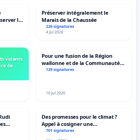
e
Préserver intégralement le
server le
Marais de la Chaussée
226 signatures
4 Jul 2026
Pour une fusion de la Région
ts volants
wallonne et de la Communauté
nce de
française (Fédération Wallonie-
129 signatures
Bruxelles)
10 Jul 2026
Rudi
Des promesses pour le climat ?
les
Appel à cosigner une
 behoud
interpellation des ministres
701 signatures
dscoach
wallons du climat et de