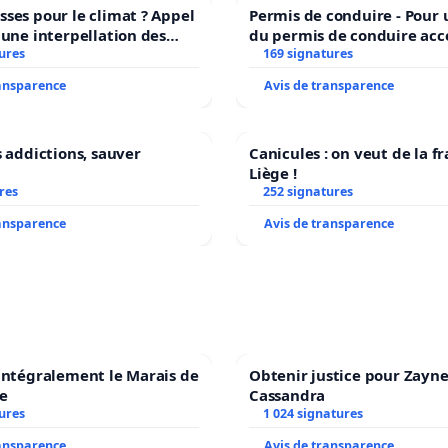
ses pour le climat ? Appel
Permis de conduire - Pour
 une interpellation des
du permis de conduire acc
wallons du climat et de
ures
dans plusieurs langues à B
169 signatures
nement.
ransparence
Avis de transparence
s addictions, sauver
Canicules : on veut de la f
Liège !
res
252 signatures
ransparence
Avis de transparence
intégralement le Marais de
Obtenir justice pour Zayne
e
Cassandra
ures
1 024 signatures
ransparence
Avis de transparence