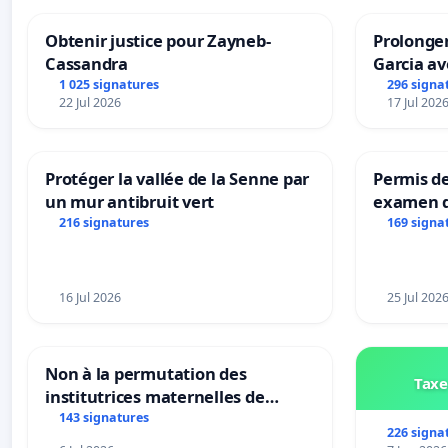
Obtenir justice pour Zayneb-
Prolonger
Cassandra
Garcia av
1 025 signatures
296 signa
22 Jul 2026
17 Jul 202
Protéger la vallée de la Senne par
Permis de
un mur antibruit vert
examen d
accessibl
216 signatures
169 signa
à Bruxell
16 Jul 2026
25 Jul 202
Non à la permutation des
Taxe
institutrices maternelles de
Bléharies et Laplaigne !
143 signatures
226 signa
Préservons la stabilité de nos