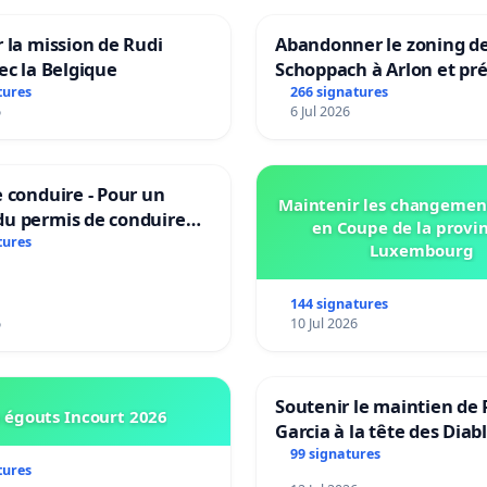
 la mission de Rudi
Abandonner le zoning d
ec la Belgique
Schoppach à Arlon et pré
site naturel
tures
266 signatures
6
6 Jul 2026
 conduire - Pour un
Maintenir les changemen
u permis de conduire
en Coupe de la provi
e dans plusieurs langues
tures
Luxembourg
es
144 signatures
6
10 Jul 2026
Soutenir le maintien de 
 égouts Incourt 2026
Garcia à la tête des Diab
Rouges |Teken voor het
99 signatures
tures
van Rudi Garcia als bon