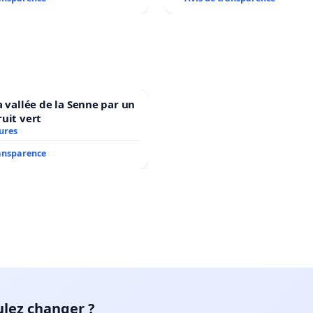
a vallée de la Senne par un
uit vert
ures
ransparence
ulez changer ?