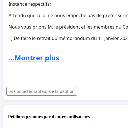
Instance respectifs;
Attendu que la loi ne nous empêche pas de prêter serm
Nous vous prions M. le président et les membres du Cons
1) De faire le retrait du mémorandum du 11 Janvier 202
2) De communiquer de nouvelles instructions aux chefs 
...Montrer plus
3) De permettre aux élèves-avocats de prêter serment 
Contacter l’auteur de la pétition
Pétitions promues par d'autres utilisateurs