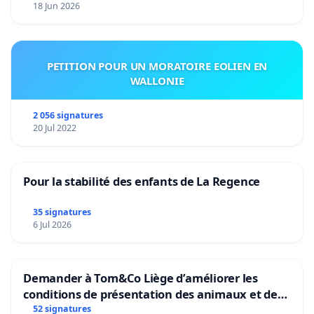
18 Jun 2026
PETITION POUR UN MORATOIRE EOLIEN EN
WALLONIE
2 056 signatures
20 Jul 2022
Pour la stabilité des enfants de La Regence
35 signatures
6 Jul 2026
Demander à Tom&Co Liège d’améliorer les
conditions de présentation des animaux et de
mettre fin à la vente d’animaux en magasin
52 signatures