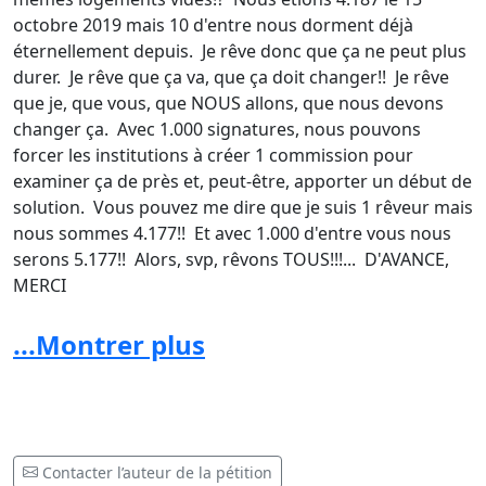
octobre 2019 mais 10 d'entre nous dorment déjà
éternellement depuis. Je rêve donc que ça ne peut plus
durer. Je rêve que ça va, que ça doit changer!! Je rêve
que je, que vous, que NOUS allons, que nous devons
changer ça. Avec 1.000 signatures, nous pouvons
forcer les institutions à créer 1 commission pour
examiner ça de près et, peut-être, apporter un début de
solution. Vous pouvez me dire que je suis 1 rêveur mais
nous sommes 4.177!! Et avec 1.000 d'entre vous nous
serons 5.177!! Alors, svp, rêvons TOUS!!!... D'AVANCE,
MERCI
DOMINIQUE (sur la photo de la pétition), un sans-abris
...Montrer plus
de la gare centrale de Bruxelles
P.S. Pour être validée cette pétition par le parlement
Bruxellois, elle doit être signée par au moins 1000
habitants de la région de Bruxelles-Capitale qui ont 16
Contacter l’auteur de la pétition
ans au moins. Ce qui permettra de créer une