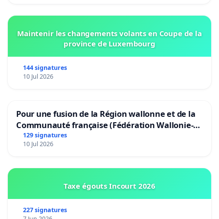
Maintenir les changements volants en Coupe de la
province de Luxembourg
144 signatures
10 Jul 2026
Pour une fusion de la Région wallonne et de la
Communauté française (Fédération Wallonie-
Bruxelles)
129 signatures
10 Jul 2026
Taxe égouts Incourt 2026
227 signatures
7 Jun 2026