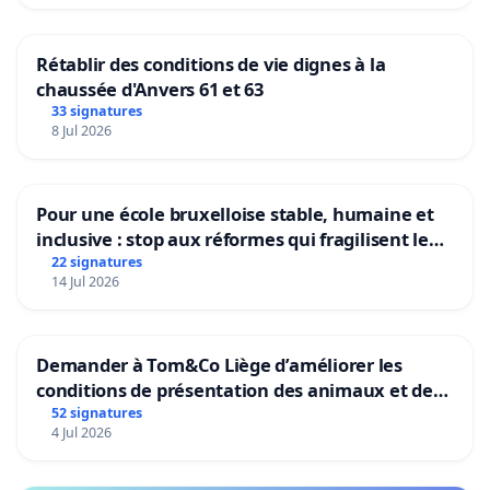
Rétablir des conditions de vie dignes à la
chaussée d'Anvers 61 et 63
33 signatures
8 Jul 2026
Pour une école bruxelloise stable, humaine et
inclusive : stop aux réformes qui fragilisent le
primaire
22 signatures
14 Jul 2026
Demander à Tom&Co Liège d’améliorer les
conditions de présentation des animaux et de
mettre fin à la vente d’animaux en magasin
52 signatures
4 Jul 2026