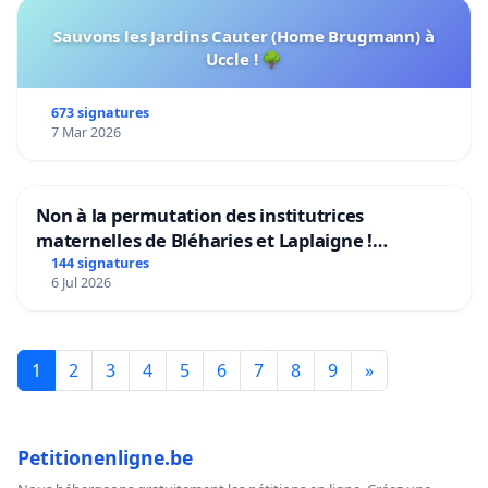
Sauvons les Jardins Cauter (Home Brugmann) à
Uccle ! 🌳
673 signatures
7 Mar 2026
Non à la permutation des institutrices
maternelles de Bléharies et Laplaigne !
Préservons la stabilité de nos enfants.
144 signatures
6 Jul 2026
1
2
3
4
5
6
7
8
9
»
Petitionenligne.be