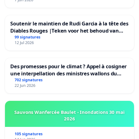
Soutenir le maintien de Rudi Garcia à la tête des
Diables Rouges |Teken voor het behoud van
Rudi Garcia als bondscoach
99 signatures
12 Jul 2026
Des promesses pour le climat ? Appel à cosigner
une interpellation des ministres wallons du
climat et de l’environnement.
702 signatures
22 Jun 2026
Sauvons Wanfercée Baulet - Inondations 30 mai
2026
105 signatures