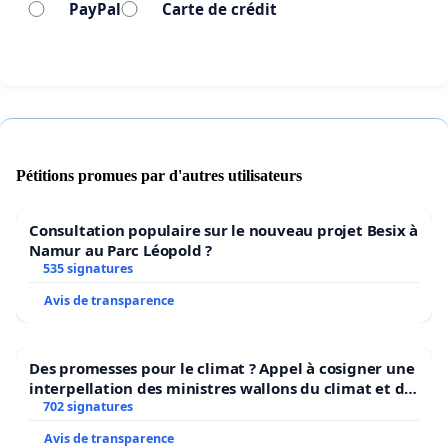
PayPal
Carte de crédit
n’ose pas dire son nom.
En conséquence, à l’instar de nombreux milieux
professionnels et associations, nous vous
demandons avec insistance de retirer cette
disposition injuste et discriminatoire de la
proposition de directive.
Pétitions promues par d'autres utilisateurs
Anne Saive, citoyenne belge de moins de 70 ans, en
Consultation populaire sur le nouveau projet Besix à
colère
Namur au Parc Léopold ?
535 signatures
Avis de transparence
Des promesses pour le climat ? Appel à cosigner une
interpellation des ministres wallons du climat et de
l’environnement.
702 signatures
Avis de transparence