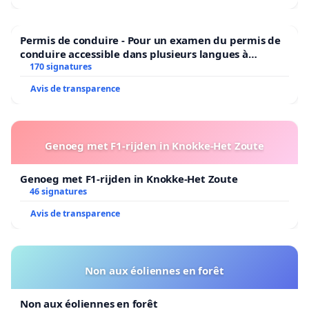
Permis de conduire - Pour un examen du permis de
conduire accessible dans plusieurs langues à
Bruxelles
170 signatures
Avis de transparence
Genoeg met F1-rijden in Knokke-Het Zoute
Genoeg met F1-rijden in Knokke-Het Zoute
46 signatures
Avis de transparence
Non aux éoliennes en forêt
Non aux éoliennes en forêt