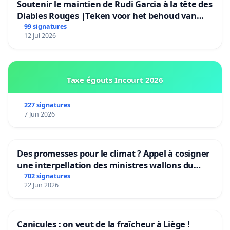
Soutenir le maintien de Rudi Garcia à la tête des
Diables Rouges |Teken voor het behoud van
Rudi Garcia als bondscoach
99 signatures
12 Jul 2026
Taxe égouts Incourt 2026
227 signatures
7 Jun 2026
Des promesses pour le climat ? Appel à cosigner
une interpellation des ministres wallons du
climat et de l’environnement.
702 signatures
22 Jun 2026
Canicules : on veut de la fraîcheur à Liège !