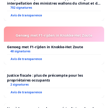
interpellation des ministres wallons du climat et de
l’environnement.
702 signatures
Avis de transparence
Genoeg met F1-rijden in Knokke-Het Zoute
Genoeg met F1-rijden in Knokke-Het Zoute
48 signatures
Avis de transparence
Justice fiscale : plus de précompte pour les
propriétaires occupants
2 signatures
Avis de transparence