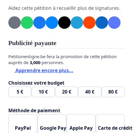
Aidez cette pétition à recueillir plus de signatures.
à s’engager dans la tenue de consultations et d’un
référendum.
- nous demandons aux MRC d'entendre la voix de
leurs citoyens en ne prenant pas de décision sans
Publicité payante
les consulter au préalable.
Petitionenligne.be fera la promotion de cette pétition
- Nous demandons à chaque municipalité de
auprès de
3,000
personnes.
consulter la population AVANT de se pencher sur
Apprendre encore plus...
toute forme de réglementation.
Choisissez votre budget
- Laisser chaque municipalité se prononcer
5 €
10 €
20 €
40 €
80 €
individuellement par référendum (oui ou non) sur
tout projet éolien.
Méthode de paiement
Nous comptons sur nos élus pour nous
représenter dans cette demande d'exercice de la
PayPal
Google Pay
Apple Pay
Carte de crédit