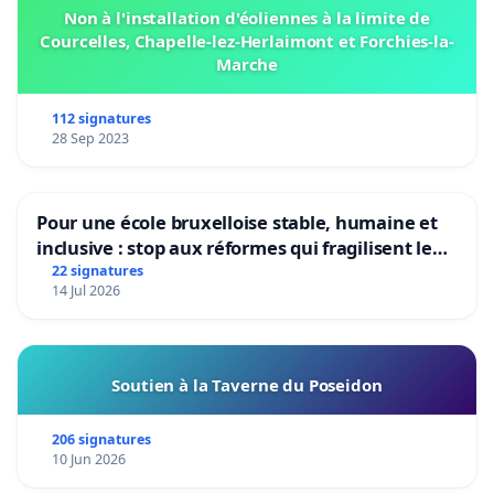
Non à l'installation d'éoliennes à la limite de
Courcelles, Chapelle-lez-Herlaimont et Forchies-la-
Marche
112 signatures
28 Sep 2023
Pour une école bruxelloise stable, humaine et
inclusive : stop aux réformes qui fragilisent le
primaire
22 signatures
14 Jul 2026
Soutien à la Taverne du Poseidon
206 signatures
10 Jun 2026