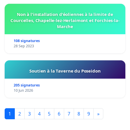
Non à l'installation d'éoliennes à la limite de
Courcelles, Chapelle-lez-Herlaimont et Forchies-la-
Marche
108 signatures
28 Sep 2023
Soutien à la Taverne du Poseidon
205 signatures
10 Jun 2026
1
2
3
4
5
6
7
8
9
»