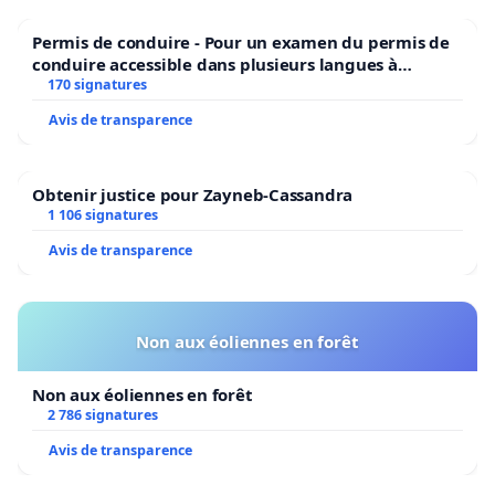
Permis de conduire - Pour un examen du permis de
conduire accessible dans plusieurs langues à
Bruxelles
170 signatures
Avis de transparence
Obtenir justice pour Zayneb-Cassandra
1 106 signatures
Avis de transparence
Non aux éoliennes en forêt
Non aux éoliennes en forêt
2 786 signatures
Avis de transparence