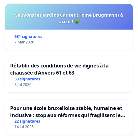
Sauvons les Jardins Cauter (Home Brugmann) à
Uccle ! 🌳
681 signatures
7 Mar 2026
Rétablir des conditions de vie dignes à la
chaussée d'Anvers 61 et 63
33 signatures
8 Jul 2026
Pour une école bruxelloise stable, humaine et
inclusive : stop aux réformes qui fragilisent le
primaire
22 signatures
14 Jul 2026