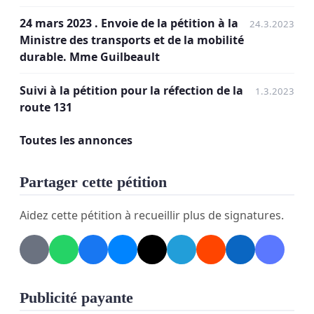
nouveau tronçon permettant d’éviter les courbes
24 mars 2023 . Envoie de la pétition à la
dans le secteur de la côte à Monette.
24.3.2023
Ministre des transports et de la mobilité
durable. Mme Guilbeault
Ces études et recommandations reconnaissaient
Suivi à la pétition pour la réfection de la
1.3.2023
l’importance d’augmenter la fluidité et la sécurité
route 131
sur la 131. Qu’est-il advenu de ces projets?
Toutes les annonces
Partager cette pétition
Aidez cette pétition à recueillir plus de signatures.
La 131 est aujourd’hui en plusieurs points très
dangereuse .
La chaussée actuelle présente une
usure maximale dans la majorité des secteurs.
La
présence innombrable de rouillieres, trous, plaques
d’asphaltes manquantes augmentent grandement
Publicité payante