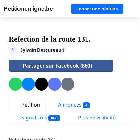
Petitionenligne.be
Lancer une pétition
Réfection de la route 131.
Sylvain Dessureault
·
S
Partager sur Facebook (860)
Pétition
Annonces
4
Signatures
Plus de visibilité
868
Réfection Route 131