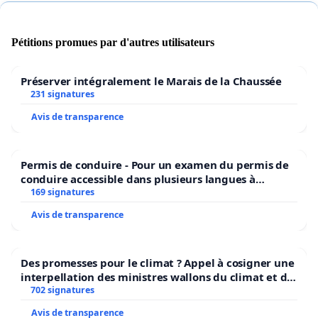
-de mettre également en œuvre les projets cités
précédemment.
Pétitions promues par d'autres utilisateurs
Préserver intégralement le Marais de la Chaussée
231 signatures
Il en va de la sécurité des usagers et de la
Avis de transparence
population .
Permis de conduire - Pour un examen du permis de
conduire accessible dans plusieurs langues à
Bruxelles
169 signatures
Avis de transparence
Merci
Des promesses pour le climat ? Appel à cosigner une
interpellation des ministres wallons du climat et de
l’environnement.
702 signatures
Sylvain Dessureault
Avis de transparence