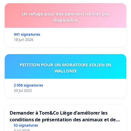
Un refuge pour des sans-abri ne doit pas
disparaître
441 signatures
18 Jun 2026
PETITION POUR UN MORATOIRE EOLIEN EN
WALLONIE
2 056 signatures
20 Jul 2022
Demander à Tom&Co Liège d’améliorer les
conditions de présentation des animaux et de
mettre fin à la vente d’animaux en magasin
52 signatures
4 Jul 2026