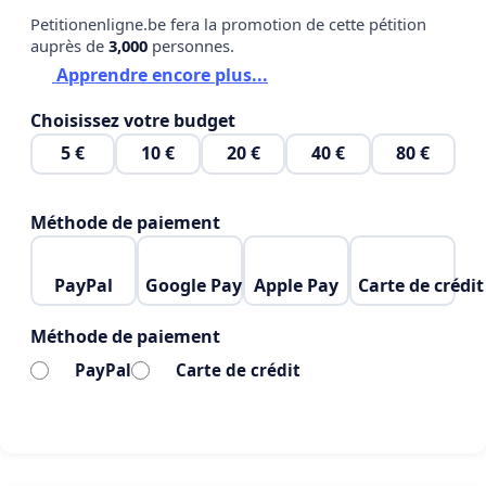
sa dangerosité.
Petitionenligne.be fera la promotion de cette pétition
auprès de
3,000
personnes.
Apprendre encore plus...
Des travaux de <<patchages >> se font de temps à
Choisissez votre budget
autres sur la chaussée mais ne font que maquiller
5 €
10 €
20 €
40 €
80 €
des défaillances majeures tout en ayant qu’une
durée de vie très brève considérant la circulation
importante et les effets du gel et du dégel.
Méthode de paiement
PayPal
Google Pay
Apple Pay
Carte de crédit
C’est pourquoi nous demandons au Ministère des
Méthode de paiement
transports du Québec ;
PayPal
Carte de crédit
-de prioriser l’asphaltage et la sécurisation de la
route 131 et ce, dans les plus brefs délais.