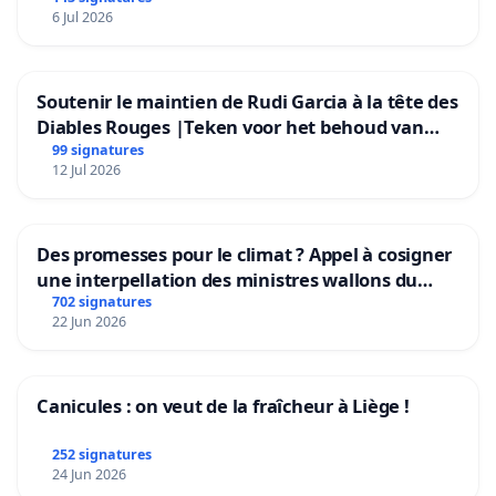
6 Jul 2026
Soutenir le maintien de Rudi Garcia à la tête des
Diables Rouges |Teken voor het behoud van
Rudi Garcia als bondscoach
99 signatures
12 Jul 2026
Des promesses pour le climat ? Appel à cosigner
une interpellation des ministres wallons du
climat et de l’environnement.
702 signatures
22 Jun 2026
Canicules : on veut de la fraîcheur à Liège !
252 signatures
24 Jun 2026