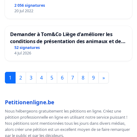
2 056 signatures
20 Jul 2022
Demander à Tom&Co Liège d’améliorer les
conditions de présentation des animaux et de
mettre fin à la vente d’animaux en magasin
52 signatures
4 Jul 2026
1
2
3
4
5
6
7
8
9
»
Petitionenligne.be
Nous hébergeons gratuitement les pétitions en ligne. Créez une
pétition professionnelle en ligne en utilisant notre service puissant !
Nos pétitions sont mentionnées tous les jours dans divers médias,
alors créer une pétition est un excellent moyen de se faire remarquer
par le public et par les décideurs.