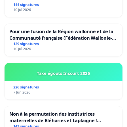
144 signatures
10 Jul 2026
Pour une fusion de la Région wallonne et de la
Communauté française (Fédération Wallonie-
Bruxelles)
129 signatures
10 Jul 2026
Taxe égouts Incourt 2026
226 signatures
7 Jun 2026
Non à la permutation des institutrices
maternelles de Bléharies et Laplaigne !
Préservons la stabilité de nos enfants.
143 signatures