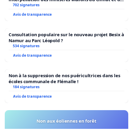
concernant l’inscription à la cantine. Il est essentiel
l’environnement.
702 signatures
pour nous de garantir que nos enfants bénéficient
Avis de transparence
d’une alimentation qui leur convient et qui est en
adéquation avec leurs goûts personnels.
Consultation populaire sur le nouveau projet Besix à
Namur au Parc Léopold ?
Nous vous remercions par avance pour votre
534 signatures
compréhension et restons à votre disposition pour
Avis de transparence
toute discussion visant à trouver une solution
amiable à ce sujet.
Non à la suppression de nos puéricultrices dans les
Dans l’attente de votre réponse, veuillez agréer,
écoles communale de Flémalle !
184 signatures
Madame, Monsieur, l’expression de nos salutations
distinguées.
Avis de transparence
Non aux éoliennes en forêt