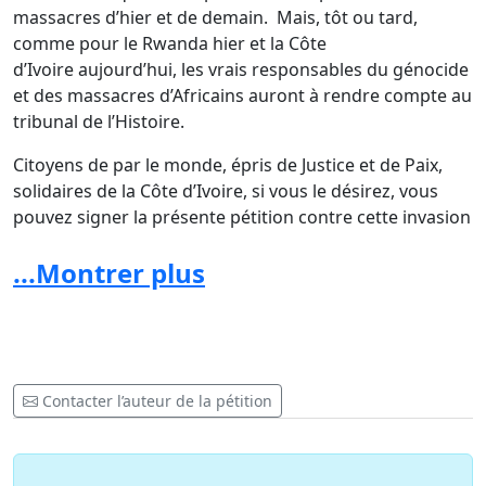
massacres d’hier et de demain. Mais, tôt ou tard,
comme pour le Rwanda hier et la Côte
d’Ivoire aujourd’hui, les vrais responsables du génocide
et des massacres d’Africains auront à rendre compte au
tribunal de l’Histoire.
Citoyens de par le monde, épris de Justice et de Paix,
solidaires de la Côte d’Ivoire, si vous le désirez, vous
pouvez signer la présente pétition contre cette invasion
sanguinaire d’un pays souverain et pour le soutien
...Montrer plus
moral au Peuple Ivoirien meurtri.
Personne ne pourra dire demain « je ne savais pas ».
Fait à Paris, le 04 avril 2011
Contacter l’auteur de la pétition