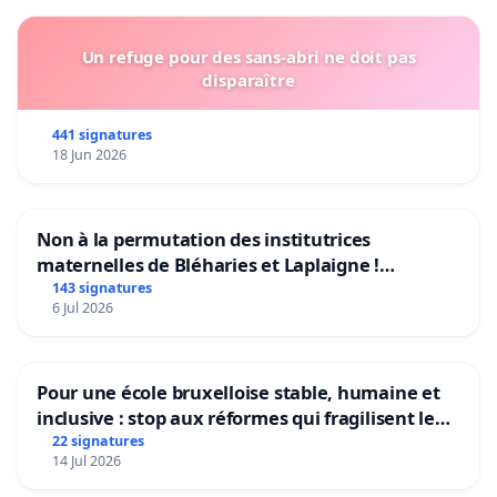
Un refuge pour des sans-abri ne doit pas
disparaître
441 signatures
18 Jun 2026
Non à la permutation des institutrices
maternelles de Bléharies et Laplaigne !
Préservons la stabilité de nos enfants.
143 signatures
6 Jul 2026
Pour une école bruxelloise stable, humaine et
inclusive : stop aux réformes qui fragilisent le
primaire
22 signatures
14 Jul 2026