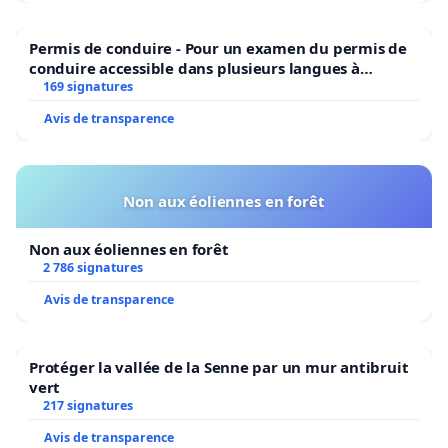
Permis de conduire - Pour un examen du permis de
conduire accessible dans plusieurs langues à
Bruxelles
169 signatures
Avis de transparence
Non aux éoliennes en forêt
Non aux éoliennes en forêt
2 786 signatures
Avis de transparence
Protéger la vallée de la Senne par un mur antibruit
vert
217 signatures
Avis de transparence