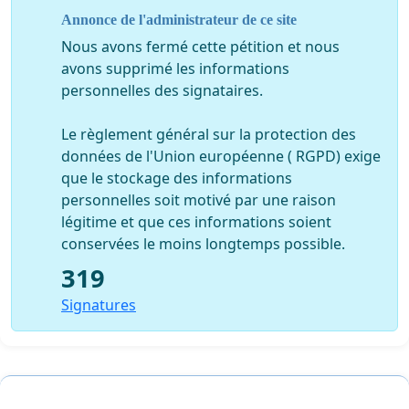
La Plateforme Panafricaine.
Annonce de l'administrateur de ce site
La Plateforme Panafricaine est un collectif de forces
Nous avons fermé cette pétition et nous
citoyennes actives et démocrates de la Diaspora Africaine,
avons supprimé les informations
engagé dans la libération et le redressement de l’Afrique. Ses
personnelles des signataires.
champs d’action recouvrent la démocratie, l’unité africaine,
la défense des intérêts du continent et la remise de l’Homme
Le règlement général sur la protection des
au centre des préoccupations de l’humanité.
données de l'Union européenne ( RGPD) exige
que le stockage des informations
Participent à La Plateforme Panafricaine les organisations
personnelles soit motivé par une raison
des diasporas suivantes : Bénin, Burkina, Cameroun,
légitime et que ces informations soient
Centrafrique, Comores, Congo, Côte d’Ivoire, Djibouti,
conservées le moins longtemps possible.
Gabon, Guinée, Mali, Mauritanie, RDC, Sénégal, Tchad, Togo.
319
Signatures