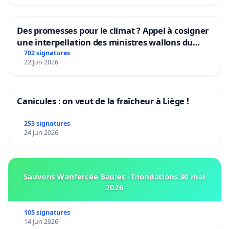
Des promesses pour le climat ? Appel à cosigner
une interpellation des ministres wallons du
climat et de l’environnement.
702 signatures
22 Jun 2026
Canicules : on veut de la fraîcheur à Liège !
253 signatures
24 Jun 2026
Sauvons Wanfercée Baulet - Inondations 30 mai
2026
105 signatures
14 Jun 2026