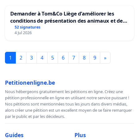
Demander à Tom&Co Liège d’améliorer les
conditions de présentation des animaux et de
mettre fin à la vente d’animaux en magasin
52 signatures
4 Jul 2026
1
2
3
4
5
6
7
8
9
»
Petitionenligne.be
Nous hébergeons gratuitement les pétitions en ligne. Créez une
pétition professionnelle en ligne en utilisant notre service puissant !
Nos pétitions sont mentionnées tous les jours dans divers médias,
alors créer une pétition est un excellent moyen de se faire remarquer
par le public et par les décideurs.
Guides
Plus