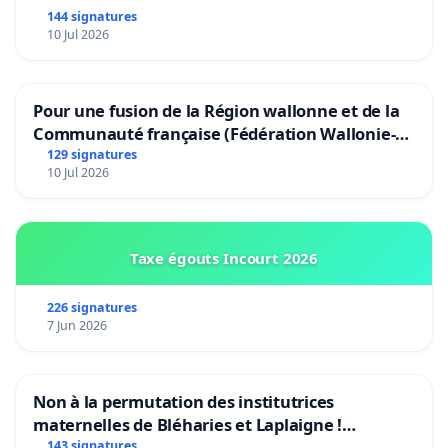
144 signatures
10 Jul 2026
Pour une fusion de la Région wallonne et de la
Communauté française (Fédération Wallonie-
Bruxelles)
129 signatures
10 Jul 2026
Taxe égouts Incourt 2026
226 signatures
7 Jun 2026
Non à la permutation des institutrices
maternelles de Bléharies et Laplaigne !
Préservons la stabilité de nos enfants.
143 signatures