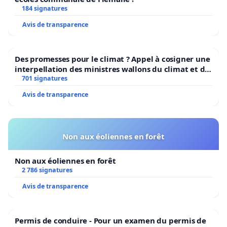
184 signatures
Avis de transparence
Des promesses pour le climat ? Appel à cosigner une
interpellation des ministres wallons du climat et de
l’environnement.
701 signatures
Avis de transparence
Non aux éoliennes en forêt
Non aux éoliennes en forêt
2 786 signatures
Avis de transparence
Permis de conduire - Pour un examen du permis de