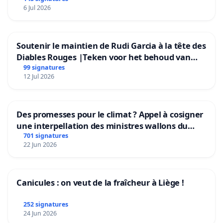
6 Jul 2026
Soutenir le maintien de Rudi Garcia à la tête des
Diables Rouges |Teken voor het behoud van
Rudi Garcia als bondscoach
99 signatures
12 Jul 2026
Des promesses pour le climat ? Appel à cosigner
une interpellation des ministres wallons du
climat et de l’environnement.
701 signatures
22 Jun 2026
Canicules : on veut de la fraîcheur à Liège !
252 signatures
24 Jun 2026