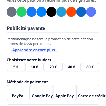
Aidez cette pétition à recueillir plus de signatures.
ce projet, leur emploi pourrait être en danger. Il est
temps de faire comprendre à cette majorité que
ces jeux politiques avec l’argent du contribuable ne
sont plus acceptables et que le bassin liégeois ne
Publicité payante
doit pas devenir le souffre-douleur de cette
législature : cette fois, nous voulons que ce projet
Petitionenligne.be fera la promotion de cette pétition
(déjà entamé) soit mené à bien, tel que prévu : OUI
auprès de
3,000
personnes.
au tram jusqu’à Herstal et Seraing !
Apprendre encore plus...
Choisissez votre budget
5 €
10 €
20 €
40 €
80 €
Méthode de paiement
PayPal
Google Pay
Apple Pay
Carte de crédit