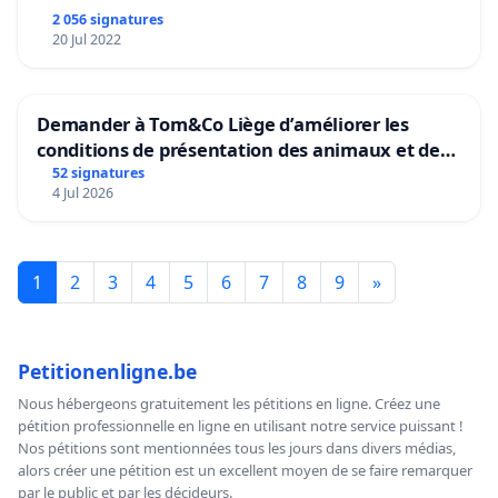
2 056 signatures
20 Jul 2022
Demander à Tom&Co Liège d’améliorer les
conditions de présentation des animaux et de
mettre fin à la vente d’animaux en magasin
52 signatures
4 Jul 2026
1
2
3
4
5
6
7
8
9
»
Petitionenligne.be
Nous hébergeons gratuitement les pétitions en ligne. Créez une
pétition professionnelle en ligne en utilisant notre service puissant !
Nos pétitions sont mentionnées tous les jours dans divers médias,
alors créer une pétition est un excellent moyen de se faire remarquer
par le public et par les décideurs.